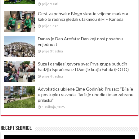
prije 9 sati
Gest za pohvalu: Bingo skratio vrijeme marketa
kako bi radnici gledali utakmicu BiH – Kanada
prije 1 dan
Danas je Dan Arefata: Dan koji nosi posebnu
vrijednost
prije 3 tjedna
Suze i osmijesi govore sve: Prva grupa budućih
hadžija ispraćena iz Džamije kralja Fahda (FOTO)
prije 4 tjedna
Advokatica ubijene Elme Godinjak-Prusac: “Bila je
u postupku razvoda, Tarik je uhodio i imao zabranu
prilaska”
1 svibnja, 2026
Recept sedmice
Reproduktor