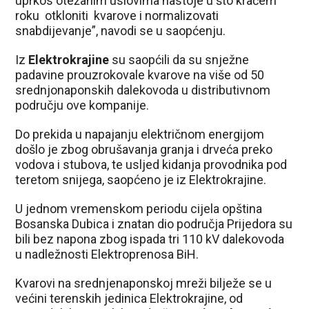
uprkos otežanim uslovima nastoje u što kraćem
roku otkloniti kvarove i normalizovati
snabdijevanje”, navodi se u saopćenju.
Iz
Elektrokrajine
su saopćili da su snježne
padavine prouzrokovale kvarove na više od 50
srednjonaponskih dalekovoda u distributivnom
području ove kompanije.
Do prekida u napajanju električnom energijom
došlo je zbog obrušavanja granja i drveća preko
vodova i stubova, te usljed kidanja provodnika pod
teretom snijega, saopćeno je iz Elektrokrajine.
U jednom vremenskom periodu cijela opština
Bosanska Dubica i znatan dio područja Prijedora su
bili bez napona zbog ispada tri 110 kV dalekovoda
u nadležnosti Elektroprenosa BiH.
Kvarovi na srednjenaponskoj mreži bilježe se u
većini terenskih jedinica Elektrokrajine, od