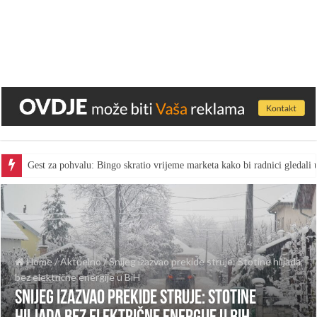
Gest za pohvalu: Bingo skratio vrijeme marketa kako bi radnici gledal
Home
/
Aktuelno
/
Snijeg izazvao prekide struje: Stotine hiljada
bez električne energije u BiH
Snijeg izazvao prekide struje: Stotine