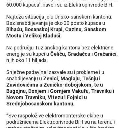
60.000 kupaca”, naveli su iz Elektroprivrede BiH.
Najteža situacija je u Unsko-sanskom kantonu.
Bez snabdijevanja je oko 30 posto kupaca u
Bihaću, Bosanskoj Krupi, Cazinu, Sanskom
Mostu i Velikoj Kladuši
.
Na području Tuzlanskog kantona bez električne
energije su kupci u
Čeliću, Gradačcu i Gračanici
,
njih oko 11 hiljada.
Snježne padavine izazvale su i probleme i u
snabdijevanju u
Zenici, Maglaju, Tešnju i
Zavidovićima u Zeničko-dobojskom, te u
Bugojnu, Donjem i Gornjem Vakufu, Travniku i
Novom Travniku, Vitezu i Fojnici u
Srednjobosanskom kantonu
.
“Sve raspoložive elektromonterske ekipe u
podružnicama Elektroprivrede BiH su na terenu i