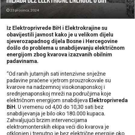
hiljada bez električne energije u BiH
23 prosinca, 2024
Iz Elektroprivrede BiH i Elektrokrajine su
obavijestili javnost kako je u velikom dijelu
sjeverozapadnog dijela Bosne i Hercegovine
došlo do problema u snabdijevanju električnom
energijom zbog kvarova izazvanih obilnim
padavinama.
“Od ranih jutarnjih sati intenzivne snježne
padavine praćene vjetrom prouzrokovale su
kvarove na nadzemnoj visokonaponskoj i
srednjenaponskoj mreži na područjima koje
električnom energijom snabdijeva
Elektroprivreda
BiH
. U vremenu od 4,00 do 10,30 sati bez
snabdijevanja je bilo oko 180.000 kupaca.
Zahvaljujući brzim intervencijama
elektromonterskih ekipa veći dio kvarova je
otklonjen i trenutno je bez električne energije oko