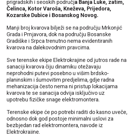
prigradskih i seoskih područj
a Banja Luke, zatim,
Čelinca, Kotor Varoša, Kneževa, Prijedora,
Kozarske Dubice i Bosanskog Novog.
Manji broj kvarova bilježi se na području Mrkonjić
Grada i Prnjavora, dok na području Bosanske
Gradiške i Srpca trenutno nema evidentiranih
kvarova na dalekovodnim pravcima.
Sve terenske ekipe Elektrokrajine od jutros rade na
sanaciji kvarova čiju dinamiku otežavaju
neprohodni putevi posebno u višim brdsko-
planinskim i šumovitim predjelima, gdje radna
mehanizacija često nema ni pristup lokacijama
kvarova te se sanacija odvija isključivo uz
upotrebu fizičke snage elektromontera.
Terenske ekipe će po potrebi raditi do kasno uveče,
odnosno dok god postoje minimalni uslovi za
bezbjedan rad elektromontera, navode iz
Elektrokrajine.