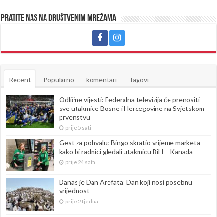
Pratite nas na društvenim mrežama
Recent
Popularno
komentari
Tagovi
Odlične vijesti: Federalna televizija će prenositi
sve utakmice Bosne i Hercegovine na Svjetskom
prvenstvu
prije 5 sati
Gest za pohvalu: Bingo skratio vrijeme marketa
kako bi radnici gledali utakmicu BiH – Kanada
prije 24 sata
Danas je Dan Arefata: Dan koji nosi posebnu
vrijednost
prije 2 tjedna