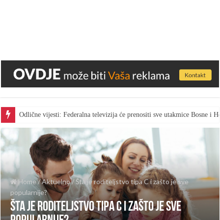
Odlične vijesti: Federalna televizija će prenositi sve utakmice Bosne i
Home
/
Aktuelno
/
Šta je roditeljstvo tipa C i zašto je sve
popularnije?
Šta je roditeljstvo tipa C i zašto je sve