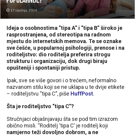
popularnije?
17 siječnja, 2026
Ideja o osobnostima “tipa A” i “tipa B” široko je
rasprostranjena, od stereotipa na radnom
mjestu do internetskih memova. Te se oznake
sve češće, u popularnoj psihologiji, prenose i na
roditeljstvo: dio roditelja preferira strogu
strukturu i organizaciju, dok drugi biraju
opušteniji i spontaniji pristup.
Ipak, sve se više govori i o trećem, neformalno
nazvanom stilu koji se ne uklapa u te dvije etikete
– roditeljstvu “tipa C”, piše
HuffPost
.
Šta je roditeljstvo “tipa C”?
Stručnjaci objašnjavaju šta se pod tim izrazom
obično misli. “Roditelj ‘tipa C’ je roditelj koji
namjerno teži dovoljno dobrom, a ne