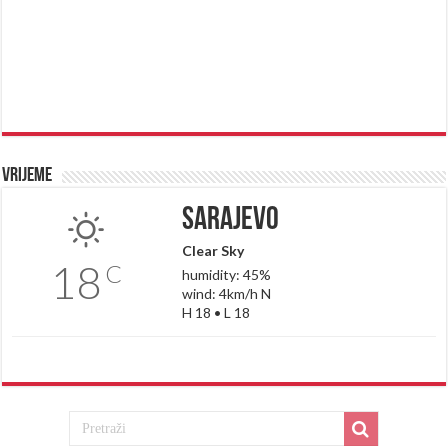
Vrijeme
Sarajevo
Clear Sky
18
C
humidity: 45%
wind: 4km/h N
H 18 • L 18