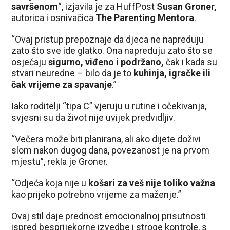
savršenom
“, izjavila je za HuffPost
Susan Groner,
autorica i osnivačica
The Parenting Mentora
.
“Ovaj pristup prepoznaje da djeca ne napreduju
zato što sve ide glatko. Ona napreduju zato što se
osjećaju
sigurno, viđeno i podržano,
čak i kada su
stvari neuredne – bilo da je to
kuhinja, igračke ili
čak vrijeme za spavanje
.”
Iako roditelji “tipa C” vjeruju u rutine i očekivanja,
svjesni su da život nije uvijek predvidljiv.
“Večera može biti planirana, ali ako dijete doživi
slom nakon dugog dana, povezanost je na prvom
mjestu”, rekla je Groner.
“Odjeća koja nije u
košari za veš nije toliko važna
kao prijeko potrebno vrijeme za maženje.”
Ovaj stil daje prednost emocionalnoj prisutnosti
ispred besprijekorne izvedbe i stroge kontrole, s