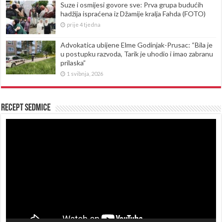
Suze i osmijesi govore sve: Prva grupa budućih
hadžija ispraćena iz Džamije kralja Fahda (FOTO)
prije 4 tjedna
Advokatica ubijene Elme Godinjak-Prusac: “Bila je
u postupku razvoda, Tarik je uhodio i imao zabranu
prilaska”
1 svibnja, 2026
Recept sedmice
Reproduktor
videozapisa