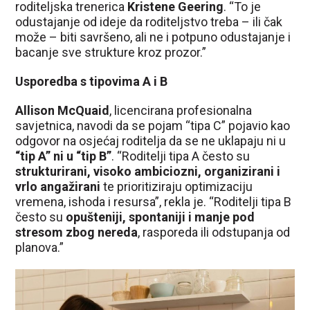
roditeljska trenerica
Kristene Geering
. “To je
odustajanje od ideje da roditeljstvo treba – ili čak
može – biti savršeno, ali ne i potpuno odustajanje i
bacanje sve strukture kroz prozor.”
Usporedba s tipovima A i B
Allison McQuaid
, licencirana profesionalna
savjetnica, navodi da se pojam “tipa C” pojavio kao
odgovor na osjećaj roditelja da se ne uklapaju ni u
“tip A” ni u “tip B”
. “Roditelji tipa A često su
strukturirani, visoko ambiciozni, organizirani i
vrlo angažirani
te prioritiziraju optimizaciju
vremena, ishoda i resursa”, rekla je. “Roditelji tipa B
često su
opušteniji, spontaniji i manje pod
stresom zbog nereda
, rasporeda ili odstupanja od
planova.”