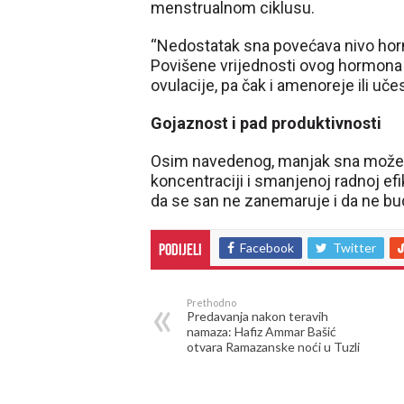
menstrualnom ciklusu.
“Nedostatak sna povećava nivo ho
Povišene vrijednosti ovog hormona
ovulacije, pa čak i amenoreje ili uče
Gojaznost i pad produktivnosti
Osim navedenog, manjak sna može do
koncentraciji i smanjenoj radnoj ef
da se san ne zanemaruje i da ne bude
Facebook
Twitter
Podijeli
Prethodno
Predavanja nakon teravih
namaza: Hafiz Ammar Bašić
otvara Ramazanske noći u Tuzli