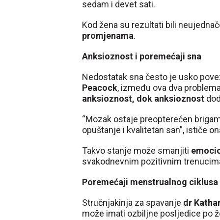
sedam i devet sati.
Kod žena su rezultati bili neujednač
promjenama
.
Anksioznost i poremećaji sna
Nedostatak sna često je usko pove
Peacock
, između ova dva problema
anksioznost, dok anksioznost
dod
“Mozak ostaje preopterećen brigama 
opuštanje i kvalitetan san”, ističe on
Takvo stanje može smanjiti
emocio
svakodnevnim pozitivnim trenucim
Poremećaji menstrualnog ciklusa
Stručnjakinja za spavanje
dr Katha
može imati ozbiljne posljedice po ž