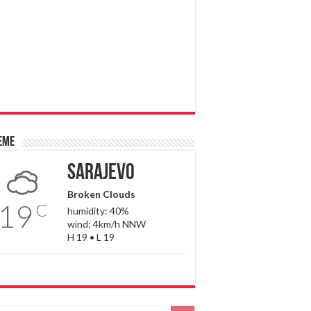
eme
Sarajevo
Broken Clouds
19
C
humidity: 40%
wind: 4km/h NNW
H 19 • L 19