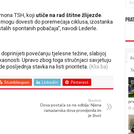
rmona TSH, koji
utiče na rad štitne žlijezde
.
Prat
 mogu dovesti do poremećaja ciklusa, izostanka
stalih spontanih pobačaja”, navodi Lederle.
prinijeti povećanju tjelesne težine, slabijoj
R
ikasnosti. Upravo zbog toga stručnjaci savjetuju
 posljednja stavka na listi prioriteta.
(Klix.ba)
T
Stumbleupon
LinkedIn
Pinterest
Sljedeće
pr
Dova postača se ne odbija: Njena
p
ramazanska dova promijenila im
je život