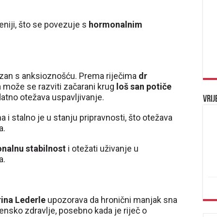
eniji, što se povezuje s
hormonalnim
zan s anksioznošću. Prema riječima
dr
 može se razviti začarani krug
loš san potiče
atno otežava uspavljivanje.
Vrij
i stalno je u stanju pripravnosti, što otežava
a.
nalnu stabilnost
i otežati uživanje u
a.
rina Lederle
upozorava da hronični manjak sna
ensko zdravlje, posebno kada je riječ o