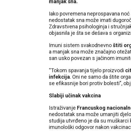
manjak sna.
Iako povremena neprospavana noć ne
nedostatak sna može imati dugoročne
Zdravstvena psihologinja i stručnj
objasnila je šta se dešava s organ
Imuni sistem svakodnevno
štiti or
a manjak sna može značajno otežati 
san usko povezan s jačinom imunit
“Tokom spavanja tijelo proizvodi
ci
infekcija
. Oni ne samo da štite orga
se efikasnije bori protiv bolesti”, ob
Slabiji učinak vakcina
Istraživanje
Francuskog nacionalno
nedostatak sna može umanjiti djelo
studija utvrđeno je da su muškarci ko
imunološki odgovor nakon vakcinaci