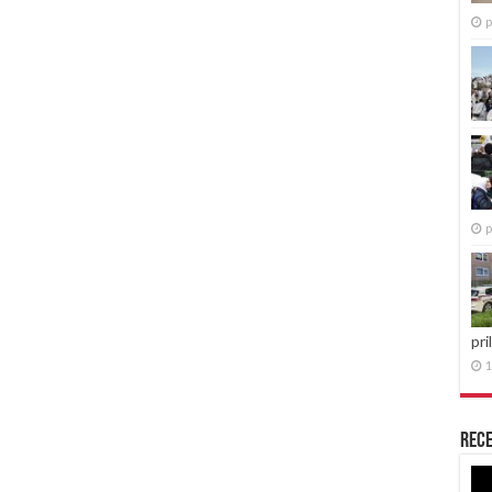
p
p
pri
1
Rece
Re