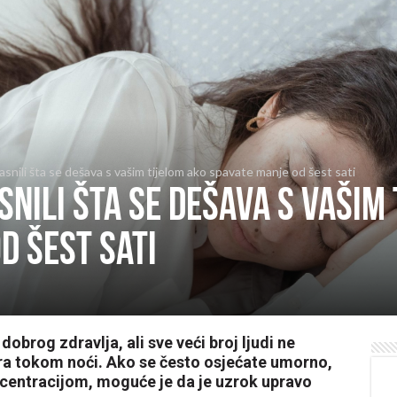
asnili šta se dešava s vašim tijelom ako spavate manje od šest sati
snili šta se dešava s vašim
d šest sati
dobrog zdravlja, ali sve veći broj ljudi ne
ra tokom noći. Ako se često osjećate umorno,
ncentracijom, moguće je da je uzrok upravo