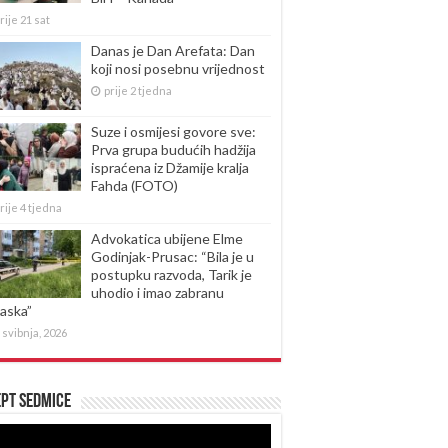
rije 21 sat
Danas je Dan Arefata: Dan
koji nosi posebnu vrijednost
prije 2 tjedna
Suze i osmijesi govore sve:
Prva grupa budućih hadžija
ispraćena iz Džamije kralja
Fahda (FOTO)
rije 4 tjedna
Advokatica ubijene Elme
Godinjak-Prusac: “Bila je u
postupku razvoda, Tarik je
uhodio i imao zabranu
laska”
 svibnja, 2026
pt sedmice
produktor