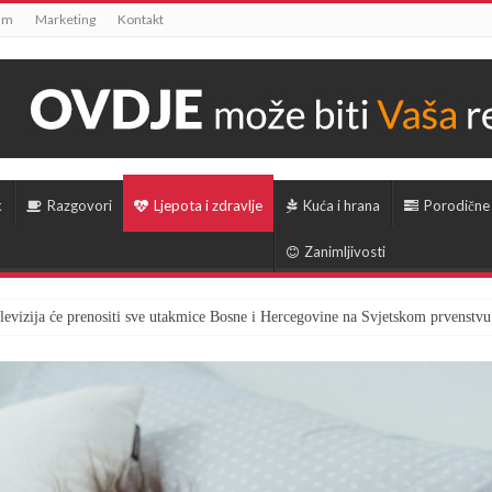
um
Marketing
Kontakt
k
Razgovori
Ljepota i zdravlje
Kuća i hrana
Porodične
Zanimljivosti
televizija će prenositi sve utakmice Bosne i Hercegovine na Svjetskom prvenstvu