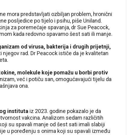
 mora predstavljati ozbiljan problem, hronični
 posljedice po tijelo i psihu, piše Uniland.
akinja za poremećaje spavanja, dr Sue Peacock,
izmom kada redovno spavamo šest sati ili manje.
ganizam od virusa, bakterija i drugih prijetnji,
njegov rad. Dr Peacock ističe da je kvalitetan
eta.
tokine, molekule koje pomažu u borbi protiv
nizam, već i potiču san, omogućavajući tijelu da
jašnjava ona.
g instituta
iz 2023. godine pokazalo je da
tvornost vakcina. Analizom sedam različitih
ji su spavali manje od šest sati imali slabiji
je u poređenju s onima koji su spavali između