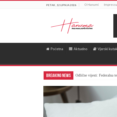
O Hanumi
Impress
PETAK , 12 LIPNJA 2026
Početna
Aktuelno
Vjerski kuta
Breaking News
Odlične vijesti: Federalna 