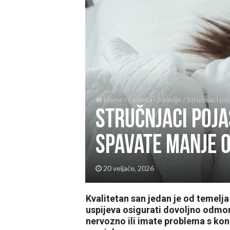
Home
/
Ljepota i zdravlje
/
Stručnjaci poj
Stručnjaci poja
spavate manje o
20 veljače, 2026
Kvalitetan san jedan je od temelja 
uspijeva osigurati dovoljno odmo
nervozno ili imate problema s ko