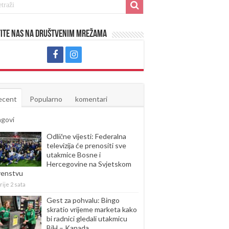
ite nas na društvenim mrežama
ecent
Popularno
komentari
agovi
Odlične vijesti: Federalna
televizija će prenositi sve
utakmice Bosne i
Hercegovine na Svjetskom
venstvu
rije 2 sata
Gest za pohvalu: Bingo
skratio vrijeme marketa kako
bi radnici gledali utakmicu
BiH – Kanada