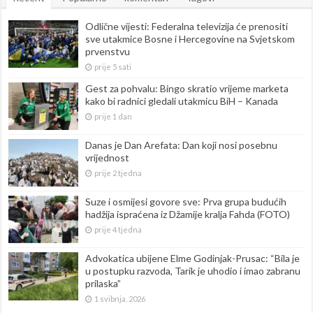
Odlične vijesti: Federalna televizija će prenositi
sve utakmice Bosne i Hercegovine na Svjetskom
prvenstvu
prije 5 sati
Gest za pohvalu: Bingo skratio vrijeme marketa
kako bi radnici gledali utakmicu BiH – Kanada
prije 1 dan
Danas je Dan Arefata: Dan koji nosi posebnu
vrijednost
prije 2 tjedna
Suze i osmijesi govore sve: Prva grupa budućih
hadžija ispraćena iz Džamije kralja Fahda (FOTO)
prije 4 tjedna
Advokatica ubijene Elme Godinjak-Prusac: “Bila je
u postupku razvoda, Tarik je uhodio i imao zabranu
prilaska”
1 svibnja, 2026