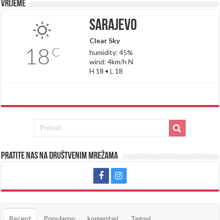
Vrijeme
Sarajevo
Clear Sky
18
C
humidity: 45%
wind: 4km/h N
H 18 • L 18
Pratite nas na društvenim mrežama
Recent
Popularno
komentari
Tagovi