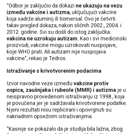
“Odbor je zaključio da dokazi
ne ukazuju na vezu
između vakcine i autizma
, uključujući vakcine
koja sadrže aluminij ili tiomersal. Ovo je četvrti
takav pregled dokaza, nakon sličnih 2002., 2004. i
2012. godine. Svi su došli do istog zaključka:
vakcina ne uzrokuju autizam
. Kao i svi medicinski
proizvodi, vakcine mogu uzrokovati nuspojave,
koje WHO prati. Ali autizam nije nuspojava
vakcine”, rekao je Tedros.
Istraživanje s krivotvorenim podacima
Izvor navodne veze između
vakcine protiv
ospica, zaušnjaka i rubeole (MMR) i autizma
je u
neispravno provedenom istraživanju iz 1998., koja
je povučena jer je sadržavala krivotvorene podatke.
Njeni rezultati nisu replicirani i opovrgnuti su
naknadnim opsežnim istraživanjima.
“Kasnije se pokazalo da je studija bila lažna, zbog