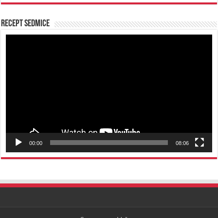
Recept sedmice
Reproduktor
videozapisa
00:00
08:06