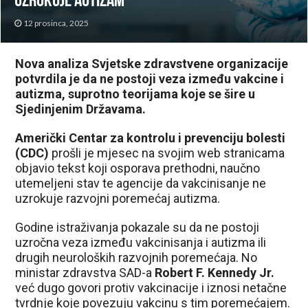
uzrokuje autizam
12 prosinca, 2025
Nova analiza Svjetske zdravstvene organizacije
potvrdila je da ne postoji veza između vakcine i
autizma, suprotno teorijama koje se šire u
Sjedinjenim Državama.
Američki Centar za kontrolu i prevenciju bolesti
(CDC)
prošli je mjesec na svojim web stranicama
objavio tekst koji osporava prethodni, naučno
utemeljeni stav te agencije da vakcinisanje ne
uzrokuje razvojni poremećaj autizma.
Godine istraživanja pokazale su da ne postoji
uzročna veza između vakcinisanja i autizma ili
drugih neuroloških razvojnih poremećaja. No
ministar zdravstva SAD-a
Robert F. Kennedy Jr.
već dugo govori protiv vakcinacije i iznosi netačne
tvrdnje koje povezuju vakcinu s tim poremećajem.