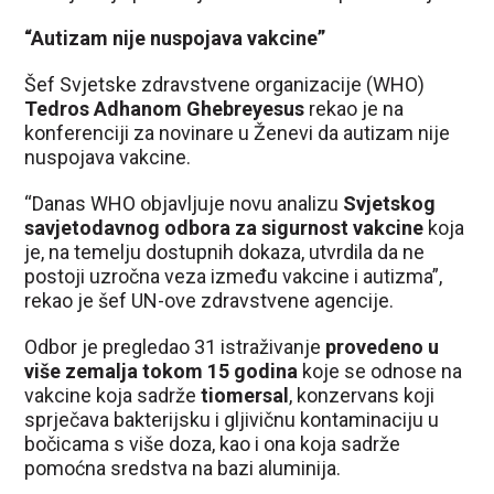
“Autizam nije nuspojava vakcine”
Šef Svjetske zdravstvene organizacije (WHO)
Tedros Adhanom Ghebreyesus
rekao je na
konferenciji za novinare u Ženevi da autizam nije
nuspojava vakcine.
“Danas WHO objavljuje novu analizu
Svjetskog
savjetodavnog odbora za sigurnost vakcine
koja
je, na temelju dostupnih dokaza, utvrdila da ne
postoji uzročna veza između vakcine i autizma”,
rekao je šef UN-ove zdravstvene agencije.
Odbor je pregledao 31 istraživanje
provedeno u
više zemalja tokom 15 godina
koje se odnose na
vakcine koja sadrže
tiomersal
, konzervans koji
sprječava bakterijsku i gljivičnu kontaminaciju u
bočicama s više doza, kao i ona koja sadrže
pomoćna sredstva na bazi aluminija.