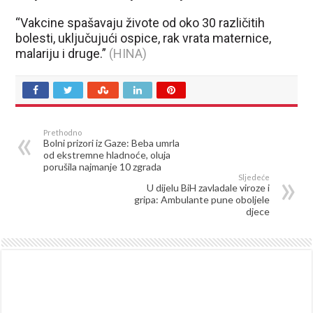
“Vakcine spašavaju živote od oko 30 različitih
bolesti, uključujući ospice, rak vrata maternice,
malariju i druge.”
(HINA)
Prethodno
Bolni prizori iz Gaze: Beba umrla
od ekstremne hladnoće, oluja
porušila najmanje 10 zgrada
Sljedeće
U dijelu BiH zavladale viroze i
gripa: Ambulante pune oboljele
djece