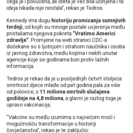
čega je i povučena, ali šteta je već bila učinjena i ta
ideja nikada nije nestala”, rekao je Tedros.
Kennedy ima dugu
historiju promicanja sumnjivih
tvrdnji
, od kojih su mnoge postale uvjerenja među
pristašama njegova pokreta
“Vratimo Americi
zdravlje”
. Promjene na web stranici CDC-a
dočekane su s ljutnjom i strahom naučnika i osoba
iz javnog zdravstva, među kojima i nekih unutar
agencije koje se godinama bori protiv lažnih
informacija.
Tedros je rekao da je u posljednjih četvrt stoljeća
smrtnost djece mlađe od pet godina pala za više
od polovice, s
11 miliona smrtnih slučajeva
godišnje na 4,8 miliona
, a glavni je razlog toga je
upravo vakcinacija.
“Vakcine su među izumima s najvećom moći i
mogućnošću transformacije u historiji
čovječanstva”, rekao je te zaključio: