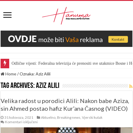
Odlične vijesti: Federalna televizija će prenositi sve utakmice Bosne i
Home
/
Oznaka:
Aziz Alili
Tag Archives:
Aziz Alili
Velika radost u porodici Alili: Nakon babe Aziza,
sin Ahmed postao hafiz Kur’ana Časnog (VIDEO)
31 kolovoza, 2021
Aktuelno
,
Breaking news
,
Vjerski kutak
za
Komentari isključeni
Velika
radost