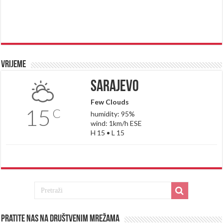
Vrijeme
Sarajevo
Few Clouds
15
C
humidity: 95%
wind: 1km/h ESE
H 15 • L 15
Pratite nas na društvenim mrežama