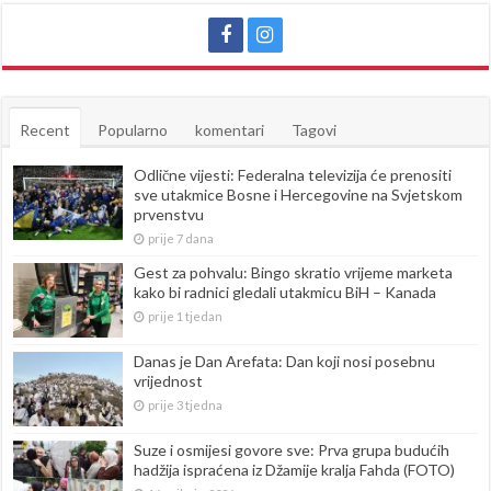
Recent
Popularno
komentari
Tagovi
Odlične vijesti: Federalna televizija će prenositi
sve utakmice Bosne i Hercegovine na Svjetskom
prvenstvu
prije 7 dana
Gest za pohvalu: Bingo skratio vrijeme marketa
kako bi radnici gledali utakmicu BiH – Kanada
prije 1 tjedan
Danas je Dan Arefata: Dan koji nosi posebnu
vrijednost
prije 3 tjedna
Suze i osmijesi govore sve: Prva grupa budućih
hadžija ispraćena iz Džamije kralja Fahda (FOTO)