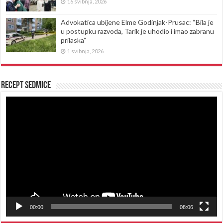
16 svibnja, 2026
Advokatica ubijene Elme Godinjak-Prusac: “Bila je
u postupku razvoda, Tarik je uhodio i imao zabranu
prilaska”
1 svibnja, 2026
Recept sedmice
Reproduktor
videozapisa
00:00
08:06