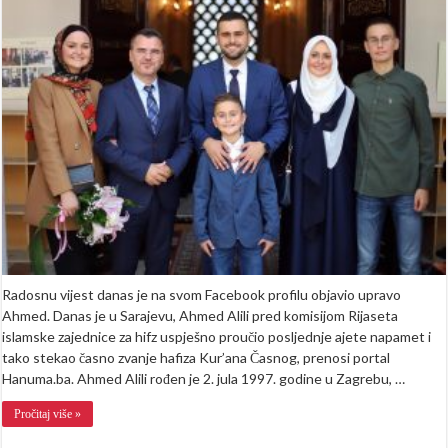
u
porodici
Alili:
Nakon
babe
Aziza,
sin
Ahmed
postao
hafiz
Kur’ana
Časnog
(VIDEO)
Radosnu vijest danas je na svom Facebook profilu objavio upravo
Ahmed. Danas je u Sarajevu, Ahmed Alili pred komisijom Rijaseta
islamske zajednice za hifz uspješno proučio posljednje ajete napamet i
tako stekao časno zvanje hafiza Kur’ana Časnog, prenosi portal
Hanuma.ba. Ahmed Alili rođen je 2. jula 1997. godine u Zagrebu, …
Pročitaj više »