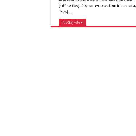
ljuti se čovječe’, naravno putem interneta,
i svoj …
Pročitaj više »