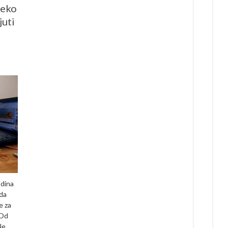
reko
juti
odina
da
e za
 Od
Ne