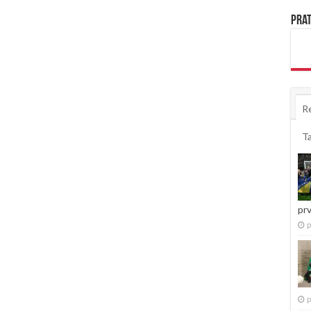
Prat
R
T
pr
p
p