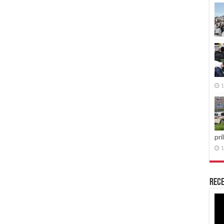
1
pri
1
Rece
Re
vid