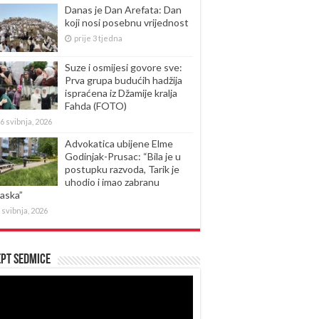
Danas je Dan Arefata: Dan
koji nosi posebnu vrijednost
prije 3 tjedna
Suze i osmijesi govore sve:
Prva grupa budućih hadžija
ispraćena iz Džamije kralja
Fahda (FOTO)
6 svibnja, 2026
Advokatica ubijene Elme
Godinjak-Prusac: “Bila je u
postupku razvoda, Tarik je
uhodio i imao zabranu
laska”
 svibnja, 2026
pt sedmice
produktor
eozapisa