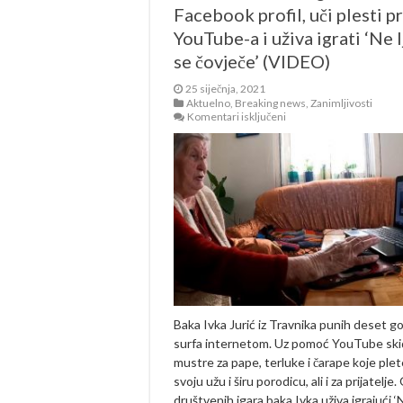
Facebook profil, uči plesti p
YouTube-a i uživa igrati ‘Ne l
se čovječe’ (VIDEO)
25 siječnja, 2021
Aktuelno
,
Breaking news
,
Zanimljivosti
za
Komentari isključeni
Travničanka
u
83.
godini
ima
Facebook
profil,
uči
plesti
preko
YouTube-
a
i
uživa
igrati
Baka Ivka Jurić iz Travnika punih deset g
‘Ne
surfa internetom. Uz pomoć YouTube ski
ljuti
se
mustre za pape, terluke i čarape koje plet
čovječe’
svoju užu i širu porodicu, ali i za prijatelje.
(VIDEO)
društvenih igara baka Ivka uživa igrajući ‘