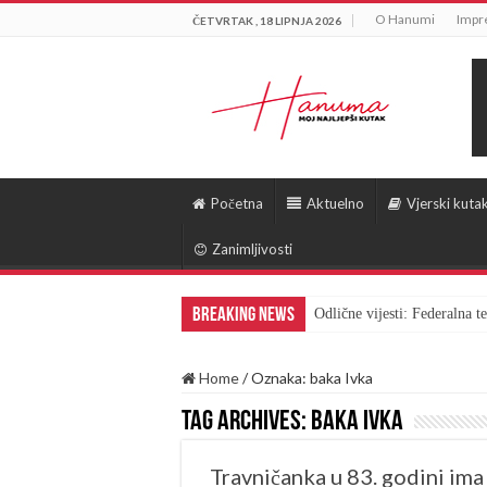
O Hanumi
Impr
ČETVRTAK , 18 LIPNJA 2026
Početna
Aktuelno
Vjerski kuta
Zanimljivosti
Breaking News
Odlične vijesti: Federalna 
Home
/
Oznaka:
baka Ivka
Tag Archives:
baka Ivka
Travničanka u 83. godini ima