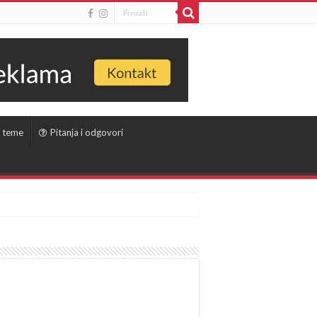
 teme
Pitanja i odgovori