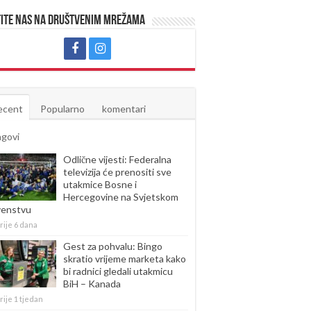
ite nas na društvenim mrežama
ecent
Popularno
komentari
agovi
Odlične vijesti: Federalna
televizija će prenositi sve
utakmice Bosne i
Hercegovine na Svjetskom
venstvu
rije 6 dana
Gest za pohvalu: Bingo
skratio vrijeme marketa kako
bi radnici gledali utakmicu
BiH – Kanada
rije 1 tjedan