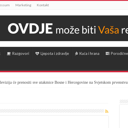
essum
Marketing
Kontakt
k
Razgovori
Ljepota i zdravlje
Kuća i hrana
Porodične
televizija će prenositi sve utakmice Bosne i Hercegovine na Svjetskom prvenstvu