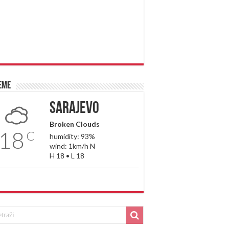
eme
Sarajevo
Broken Clouds
18
C
humidity: 93%
wind: 1km/h N
H 18 • L 18