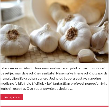
luka
pod
jastu
prije
spava
Ujutr
očeku
OVE
3
stvari
Iako vam se možda čini bizarnom, ovakva terapija lukom se provodi već
desetljećima i daje odlične rezultate! Naše majke i nene odlično znaju da
nema boljeg lijeka od prirodnog. Jedno od čudo-sredstava narodne
medicine je bijeli luk. Bijeli luk – koji fantastičan proizvod, neprocjenjivih,
korisnih osobina. Ovo super povrće posjeduje …
Pročitaj više »