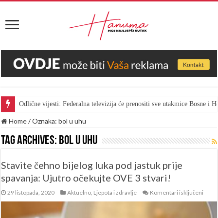
Odlične vijesti: Federalna televizija će prenositi sve utakmice Bosne i
Home
/
Oznaka:
bol u uhu
Tag Archives:
bol u uhu
Stavite čehno bijelog luka pod jastuk prije
spavanja: Ujutro očekujte OVE 3 stvari!
za
29 listopada, 2020
Aktuelno
,
Ljepota i zdravlje
Komentari isključeni
Stavi
čehn
bijelo