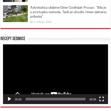
Advokatica ubijene Elme Godinjak-Prusac: “Bila je
u postupku razvoda, Tarik je uhodio i imao zabranu
prilaska”
1 svibnja, 2026
Recept sedmice
Reproduktor
videozapisa
00:00
08:06