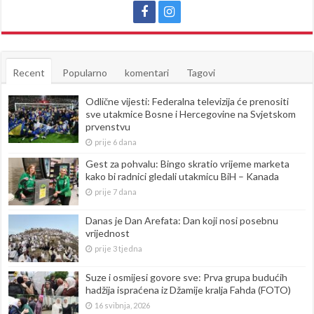
Recent
Popularno
komentari
Tagovi
Odlične vijesti: Federalna televizija će prenositi
sve utakmice Bosne i Hercegovine na Svjetskom
prvenstvu
prije 6 dana
Gest za pohvalu: Bingo skratio vrijeme marketa
kako bi radnici gledali utakmicu BiH – Kanada
prije 7 dana
Danas je Dan Arefata: Dan koji nosi posebnu
vrijednost
prije 3 tjedna
Suze i osmijesi govore sve: Prva grupa budućih
hadžija ispraćena iz Džamije kralja Fahda (FOTO)
16 svibnja, 2026