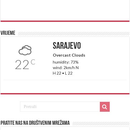
Vrijeme
Sarajevo
Overcast Clouds
22
C
humidity: 73%
wind: 2km/h N
H 22 • L 22
Pratite nas na društvenim mrežama