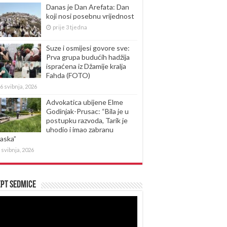
Danas je Dan Arefata: Dan
koji nosi posebnu vrijednost
prije 3 tjedna
Suze i osmijesi govore sve:
Prva grupa budućih hadžija
ispraćena iz Džamije kralja
Fahda (FOTO)
6 svibnja, 2026
Advokatica ubijene Elme
Godinjak-Prusac: “Bila je u
postupku razvoda, Tarik je
uhodio i imao zabranu
laska”
 svibnja, 2026
pt sedmice
produktor
eozapisa