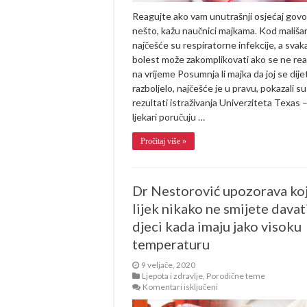
Reagujte ako vam unutrašnji osjećaj govo
nešto, kažu naučnici majkama. Kod mališa
najčešće su respiratorne infekcije, a svak
bolest može zakomplikovati ako se ne re
na vrijeme Posumnja li majka da joj se dije
razboljelo, najčešće je u pravu, pokazali su
rezultati istraživanja Univerziteta Texas 
ljekari poručuju …
Pročitaj više »
Dr Nestorović upozorava koj
lijek nikako ne smijete davat
djeci kada imaju jako visoku
temperaturu
9 veljače, 2020
Ljepota i zdravlje
,
Porodične teme
za
Komentari isključeni
Dr
Nestorović