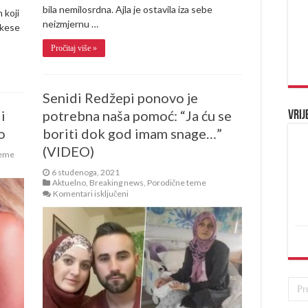
bila nemilosrdna. Ajla je ostavila iza sebe
 koji
neizmjernu …
 kese
Pročitaj više »
Senidi Redžepi ponovo je
i
potrebna naša pomoć: “Ja ću se
Vrij
o
boriti dok god imam snage…”
(VIDEO)
teme
6 studenoga, 2021
Aktuelno
,
Breaking news
,
Porodične teme
za
Komentari isključeni
Senidi
Redžepi
ponovo
je
potrebna
naša
pomoć:
“Ja
ću
se
boriti