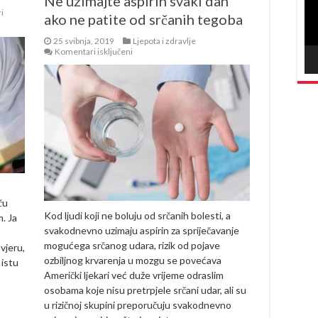
Ne uzimajte aspirin svaki dan
i
ako ne patite od srčanih tegoba
25 svibnja, 2019
Ljepota i zdravlje
za
Komentari isključeni
Ne
uzimajte
aspirin
svaki
dan
ako
ne
patite
od
srčanih
tegoba
ču
Kod ljudi koji ne boluju od srčanih bolesti, a
. Ja
svakodnevno uzimaju aspirin za spriječavanje
mogućega srčanog udara, rizik od pojave
vjeru,
ozbiljnog krvarenja u mozgu se povećava
 istu
Američki ljekari već duže vrijeme odraslim
osobama koje nisu pretrpjele srčani udar, ali su
u rizičnoj skupini preporučuju svakodnevno