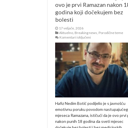
ovo je prvi Ramazan nakon 1
godina koji dočekujem bez
bolesti
17 veljače, 2026
Aktuelno
,
Breaking news
,
Porodične teme
za
Komentari isključeni
Hafiz
Nedim
Botić:
Dragi
ljudi,
ovo
je
prvi
Ramazan
nakon
18
godina
koji
dočekujem
bez
Hafiz Nedim Botić podijelio je s javnošću
bolesti
emotivnu poruku povodom nastupajućeg
mjeseca Ramazana, ističući da je ovo prvi
nakon punih 18 godina da sveti mjesec
dočekuje bez bolesti i bez medicinskih