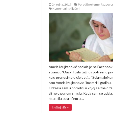
24 rujna, 2019
Porodične teme
,
Razgovor
za
Komentari isključeni
Kao
majka
ne
odustajem
Amela Mujkanović poslala je na Facebook
stranicu ‘Oaza’ Tuzla tužnu i potresnu pri
koju prenosimo u cjelosti… “Selam alejkum
sam Amela Mujkanovic i imam 41 godinu.
Odrasla sam u porodici u kojoj se znalo za 
ali ne u punom smislu. Kada sam se udala,
situaciju susrećem u …
Pročitaj više »