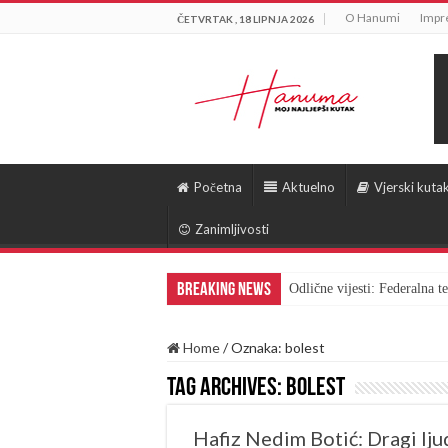
O Hanumi
Impr
ČETVRTAK , 18 LIPNJA 2026
Početna
Aktuelno
Vjerski kuta
Zanimljivosti
Breaking News
Odlične vijesti: Federalna 
Gest za pohvalu: Bingo skra
Home
/
Oznaka:
bolest
Tag Archives:
bolest
Hafiz Nedim Botić: Dragi ljud