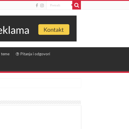
 teme
Pitanja i odgovori