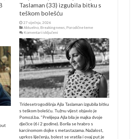
8
Taslaman (33) izgubila bitku s
teškom bolešću
27 siječnja, 2026
Aktuelno
,
Breaking news
,
Porodične teme
za
Komentari isključeni
Majka
dvoje
male
djece
Ajla
Taslaman
(33)
izgubila
bitku
s
teškom
bolešću
Tridesetrogodišnja Ajla Taslaman izgubila bitku
s teškom bolešću. Tužnu vijest objavio je
Pomozi.ba. “Prelijepa Ajla bila je majka dvoje
dječice (6 i 2 godine). Borila se hrabro s
 put
karcinomom dojke s metastazama. Nažalost,
uprkos liječenju, bolest se vratila i ovaj put je