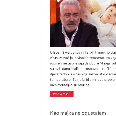
upozorava
koji
lijek
nikako
ne
smijete
davati
djeci
kada
imaju
jako
visoku
temperaturu
U Bosni i Hercegovini i Srbiji trenutno vla
virus izazvač jako visokih temperatura koj
roditelji ne uspijevaju da obore Mnogi rodi
su ovih dana imali neprospavane noći jer 
djeca zadobila virus koji izaziva jako visok
temperature. Tu ne bi bilo mnogo proble
nam roditelji nisu rekli da …
Pročitaj više »
Kao majka ne odustajem