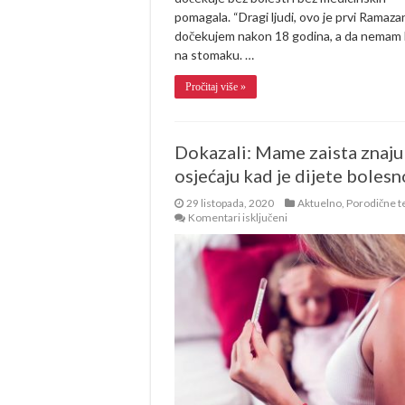
pomagala. “Dragi ljudi, ovo je prvi Ramazan
dočekujem nakon 18 godina, a da nemam
na stomaku. …
Pročitaj više »
Dokazali: Mame zaista znaju 
osjećaju kad je dijete bolesn
29 listopada, 2020
Aktuelno
,
Porodične 
za
Komentari isključeni
Dokazali:
Mame
zaista
znaju
i
osjećaju
kad
je
dijete
bolesno