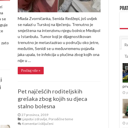
dok
ri
god
Prat
imam
na
snage…”
Mlada Zvorničanka, Senida Redžepi, još uvijek
a se
(VIDEO)
se nalazi u Turskoj na liječenju. Trenutno je
aguje
smještena na intenzivnu njegu bolnice Medipol
te
u Istanbulu. Tumor koji je dijagnostikovan
trenutno je metastazirao u području oko jetre,
– zato
R
međutim, Senidi se u međuvremenu pojavila
jaka upala, te infekcija u plućima zbog kojih ona
T
nije u …
Pročitaj više »
i
i
pr
Pet najčešćih roditeljskih
p
grešaka zbog kojih su djeca
stalno bolesna
27 prosinca, 2019
Ljepota i zdravlje
,
Porodične teme
za
p
Komentari isključeni
Pet