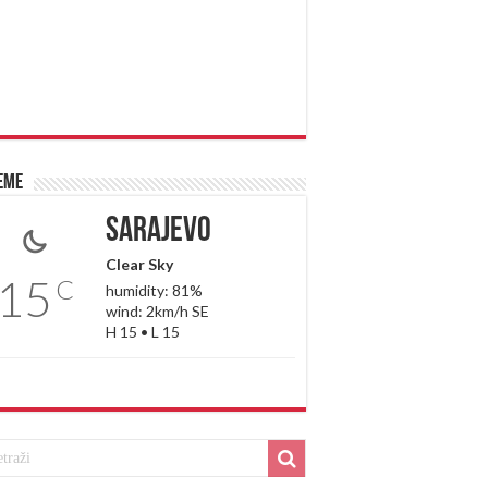
eme
Sarajevo
Clear Sky
15
C
humidity: 81%
wind: 2km/h SE
H 15 • L 15