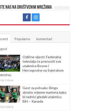
ite nas na društvenim mrežama
ecent
Popularno
komentari
agovi
Odlične vijesti: Federalna
televizija će prenositi sve
utakmice Bosne i
Hercegovine na Svjetskom
venstvu
rije 5 dana
Gest za pohvalu: Bingo
skratio vrijeme marketa kako
bi radnici gledali utakmicu
BiH – Kanada
rije 6 dana