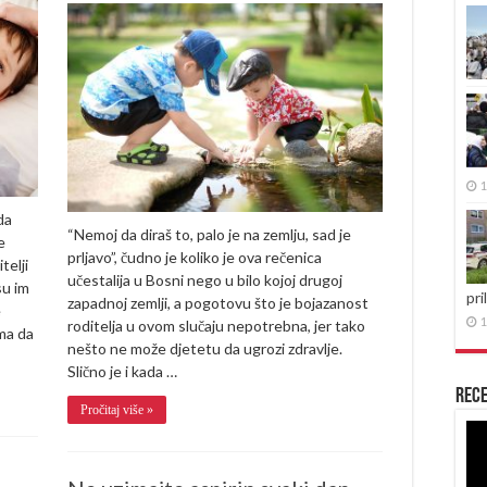
najčešćih
roditeljskih
grešaka
zbog
kojih
su
djeca
stalno
bolesna
1
da
“Nemoj da diraš to, palo je na zemlju, sad je
e
prljavo”, čudno je koliko je ova rečenica
telji
učestalija u Bosni nego u bilo kojoj drugoj
su im
pri
zapadnoj zemlji, a pogotovu što je bojazanost
e
1
roditelja u ovom slučaju nepotrebna, jer tako
ma da
nešto ne može djetetu da ugrozi zdravlje.
Slično je i kada …
Rece
Pročitaj više »
Re
vid