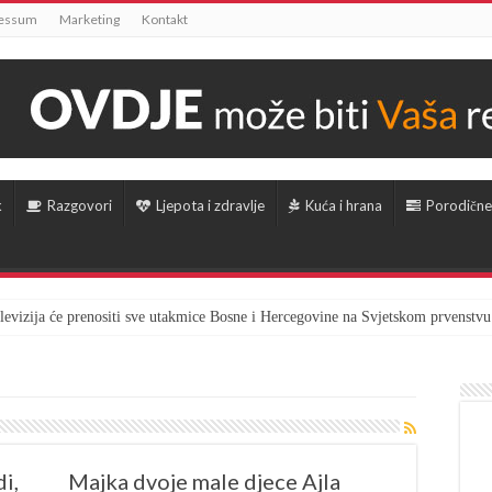
essum
Marketing
Kontakt
k
Razgovori
Ljepota i zdravlje
Kuća i hrana
Porodične
televizija će prenositi sve utakmice Bosne i Hercegovine na Svjetskom prvenstvu
tio vrijeme marketa kako bi radnici gledali utakmicu BiH – Kanada
i,
Majka dvoje male djece Ajla