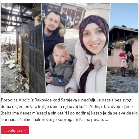
Aldin
i
Dženana
sa
dvoje
maloljetne
djece
nakon
požara
ostali
bez
doma,
odmah
reagovali
iz
Pomozi.ba
(FOTO)
Porodica Abdić iz Rakovice kod Sarajeva u nedjelju je ostala bez svog
doma usljed požara koji je izbio u njihovoj kući. Aldin, otac dvoje djece
(beba ima deset mjeseci a sin četiri i po godine) kazao je da se sve desilo
iznenada. Naime, nakon što je supruga otišla na posao, …
Pročitaj više »