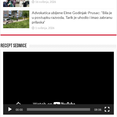
16 svibnja, 2026
Advokatica ubijene Elme Godinjak-Prusac: “Bila je
u postupku razvoda, Tarik je uhodio i imao zabranu
prilaska”
1 svibnja, 2026
Recept sedmice
Reproduktor
videozapisa
00:00
08:06