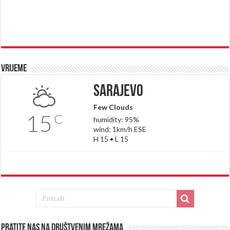
Vrijeme
Sarajevo
Few Clouds
15
C
humidity: 95%
wind: 1km/h ESE
H 15 • L 15
Pratite nas na društvenim mrežama