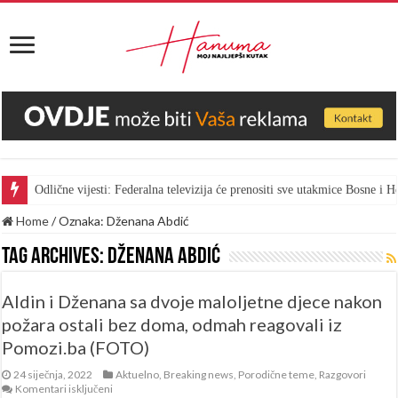
Odlične vijesti: Federalna televizija će prenositi sve utakmice Bosne i
Home
/
Oznaka:
Dženana Abdić
Tag Archives:
Dženana Abdić
Aldin i Dženana sa dvoje maloljetne djece nakon
požara ostali bez doma, odmah reagovali iz
Pomozi.ba (FOTO)
24 siječnja, 2022
Aktuelno
,
Breaking news
,
Porodične teme
,
Razgovori
za
Komentari isključeni