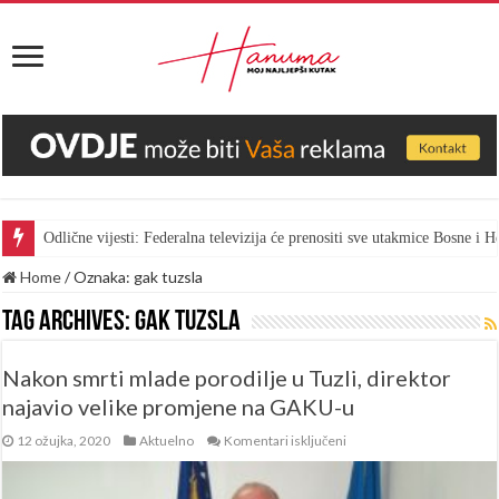
Odlične vijesti: Federalna televizija će prenositi sve utakmice Bosne i
Home
/
Oznaka:
gak tuzsla
Tag Archives:
gak tuzsla
Nakon smrti mlade porodilje u Tuzli, direktor
najavio velike promjene na GAKU-u
za
12 ožujka, 2020
Aktuelno
Komentari isključeni
Nakon
smrti
mlade