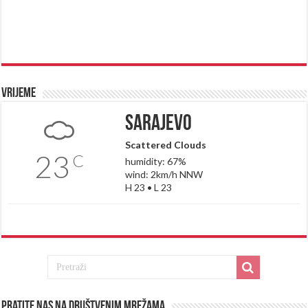
Vrijeme
Sarajevo
Scattered Clouds
23
C
humidity: 67%
wind: 2km/h NNW
H 23 • L 23
Pratite nas na društvenim mrežama