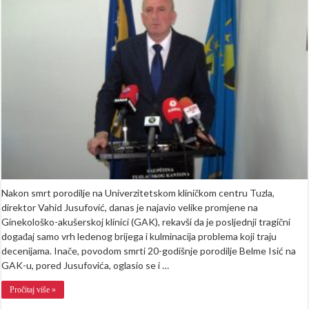
porodilje
u
Tuzli,
direktor
najavio
velike
promjene
na
GAKU-
u
Nakon smrt porodilje na Univerzitetskom kliničkom centru Tuzla,
direktor Vahid Jusufović, danas je najavio velike promjene na
Ginekološko-akušerskoj klinici (GAK), rekavši da je posljednji tragični
događaj samo vrh ledenog brijega i kulminacija problema koji traju
decenijama. Inače, povodom smrti 20-godišnje porodilje Belme Isić na
GAK-u, pored Jusufovića, oglasio se i …
Pročitaj više »