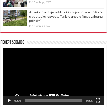
16 svibnja, 2026
Advokatica ubijene Elme Godinjak-Prusac: “Bila je
u postupku razvoda, Tarik je uhodio i imao zabranu
prilaska”
1 svibnja, 2026
Recept sedmice
Reproduktor
videozapisa
00:00
08:06