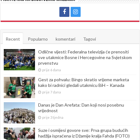
Recent
Popularno
komentari
Tagovi
Odlične vijesti: Federalna televizija će prenositi
sve utakmice Bosne i Hercegovine na Svjetskom
prvenstvu
prije 6 dana
Gest za pohvalu: Bingo skratio vrijeme marketa
kako bi radnici gledali utakmicu BiH – Kanada
prije 7 dana
Danas je Dan Arefata: Dan koji nosi posebnu
vrijednost
prije 3 tjedna
Suze i osmijesi govore sve: Prva grupa budućih
hadžija ispraćena iz Džamije kralja Fahda (FOTO)