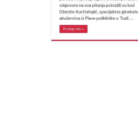
odgovore na ova pitanja potražili su kod
Dženite Kurtčehajić, specijaliste ginekolog
akušerstva iz Plave poliklinike u Tuzli. …
Pročitaj više »