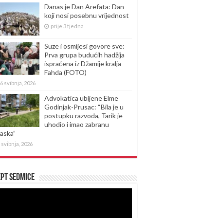
Danas je Dan Arefata: Dan
koji nosi posebnu vrijednost
prije 3 tjedna
Suze i osmijesi govore sve:
Prva grupa budućih hadžija
ispraćena iz Džamije kralja
Fahda (FOTO)
6 svibnja, 2026
Advokatica ubijene Elme
Godinjak-Prusac: “Bila je u
postupku razvoda, Tarik je
uhodio i imao zabranu
laska”
 svibnja, 2026
pt sedmice
produktor
eozapisa