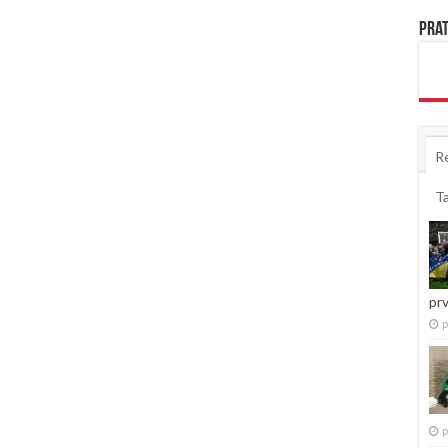
Prat
R
T
pr
p
p