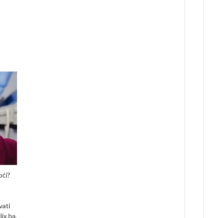
oći?
vati
ix.ba,