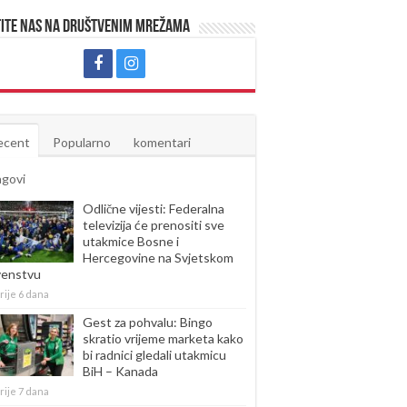
ite nas na društvenim mrežama
ecent
Popularno
komentari
agovi
Odlične vijesti: Federalna
televizija će prenositi sve
utakmice Bosne i
Hercegovine na Svjetskom
venstvu
rije 6 dana
Gest za pohvalu: Bingo
skratio vrijeme marketa kako
bi radnici gledali utakmicu
BiH – Kanada
rije 7 dana