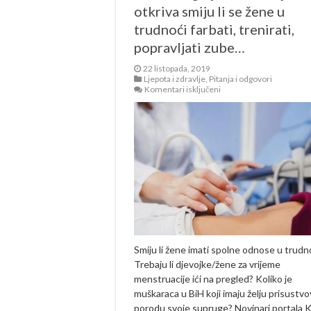
otkriva smiju li se žene u
trudnoći farbati, trenirati,
popravljati zube…
22 listopada, 2019
Ljepota i zdravlje
,
Pitanja i odgovori
za
Komentari isključeni
Ginekologinja
Kurtčehajić
otkriva
smiju
li
se
žene
u
trudnoći
farbati,
trenirati,
popravljati
zube…
Smiju li žene imati spolne odnose u trudn
Trebaju li djevojke/žene za vrijeme
menstruacije ići na pregled? Koliko je
muškaraca u BiH koji imaju želju prisustvo
porodu svoje supruge? Novinari portala Kl