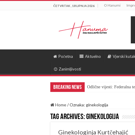
O Hanumi
Impr
ČETVRTAK , 18 LIPNJA 2026
Početna
Aktuelno
Vjerski kuta
Zanimljivosti
Breaking News
Odlične vijesti: Federalna 
Home
/
Oznaka:
ginekologija
Tag Archives:
ginekologija
Ginekologinja Kurtčehajić