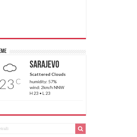
eme
Sarajevo
Scattered Clouds
23
C
humidity: 57%
wind: 2km/h NNW
H 23 • L 23