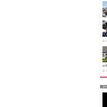
1
pri
1
Rece
Re
vid