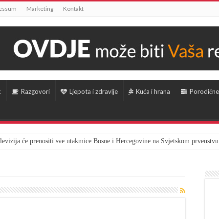
essum
Marketing
Kontakt
k
Razgovori
Ljepota i zdravlje
Kuća i hrana
Porodične
televizija će prenositi sve utakmice Bosne i Hercegovine na Svjetskom prvenstvu