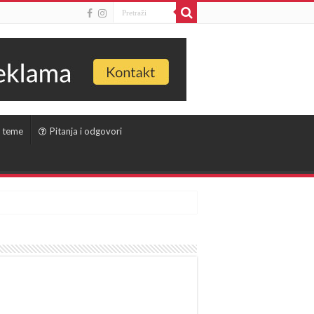
 teme
Pitanja i odgovori