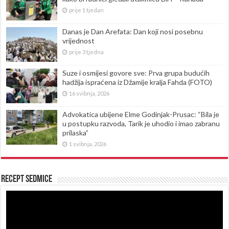
prije 1 tjedan
Danas je Dan Arefata: Dan koji nosi posebnu
vrijednost
prije 3 tjedna
Suze i osmijesi govore sve: Prva grupa budućih
hadžija ispraćena iz Džamije kralja Fahda (FOTO)
16 svibnja, 2026
Advokatica ubijene Elme Godinjak-Prusac: “Bila je
u postupku razvoda, Tarik je uhodio i imao zabranu
prilaska”
1 svibnja, 2026
Recept sedmice
Reproduktor
videozapisa