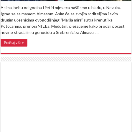
Asima, bebu od godinu i četiri mjeseca našli smo u hladu, u Nezuku.
Igrao se sa mamom Almasom. Asim će sa svojim roditeljima i svim
drugim učesnicima ovogodišnjeg “Marša mira” sutra krenuti ka
Potočarima, prenosi Ntv.ba. Međutim, pješačenje kako bi odali počast
nevino stradalim u genocidu u Srebrenici za Almasu, …
Pročitaj više »