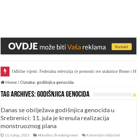
Odlične vijesti: Federalna televizija će prenositi sve utakmice Bosne i
Home
/
Oznaka:
godišnjica genocida
Tag Archives:
godišnjica genocida
Danas se obilježava godišnjica genocida u
Srebrenici: 11. jula je krenula realizacija
monstruoznog plana
za
11 srpnja, 2021
Aktuelno
,
Breaking news
Komentari isključeni