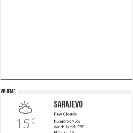
Vrijeme
Sarajevo
Few Clouds
15
C
humidity: 95%
wind: 1km/h ESE
H 15 • L 15