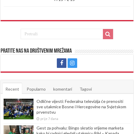
Pratite nas na društvenim mrežama
Recent
Popularno
komentari
Tagovi
Odlične vijesti: Federalna televizija će prenositi
sve utakmice Bosne i Hercegovine na Svjetskom
prvenstvu
prije 7 dana
Gest za pohvalu: Bingo skratio vrijeme marketa
kako bi radnici gledali utakmicu BiH – Kanada