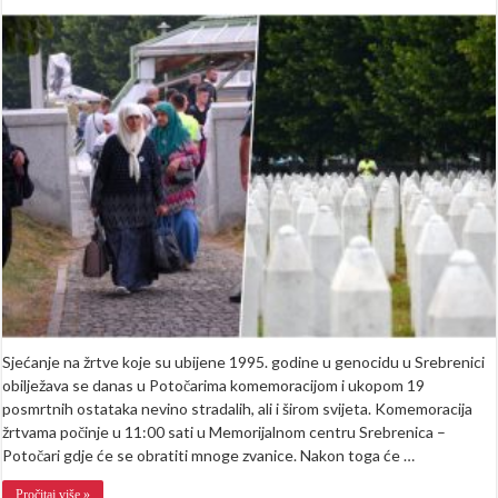
Danas
se
obilježava
godišnjica
genocida
u
Srebrenici
11.
jula
je
krenula
realizacija
monstruo
plana
Sjećanje na žrtve koje su ubijene 1995. godine u genocidu u Srebrenici
obilježava se danas u Potočarima komemoracijom i ukopom 19
posmrtnih ostataka nevino stradalih, ali i širom svijeta. Komemoracija
žrtvama počinje u 11:00 sati u Memorijalnom centru Srebrenica –
Potočari gdje će se obratiti mnoge zvanice. Nakon toga će …
Pročitaj više »