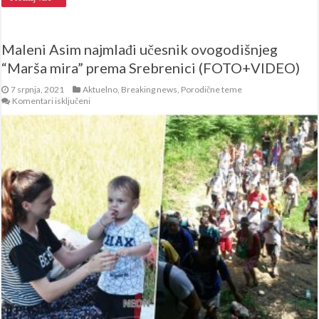
Maleni Asim najmlađi učesnik ovogodišnjeg
“Marša mira” prema Srebrenici (FOTO+VIDEO)
7 srpnja, 2021
Aktuelno
,
Breaking news
,
Porodične teme
za
Komentari isključeni
Maleni
Asim
najmlađi
učesnik
ovogodišnjeg
“Marša
mira”
prema
Srebrenici
(FOTO+VIDEO)