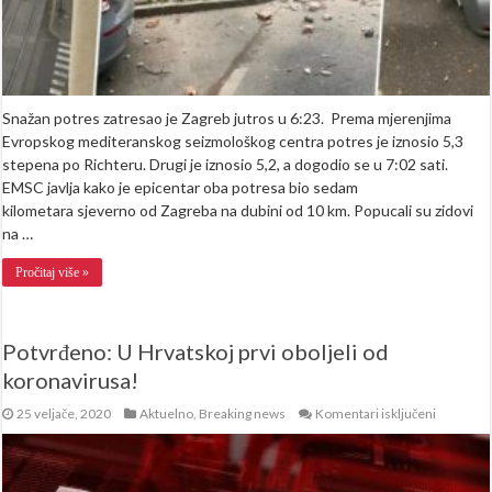
Snažan potres zatresao je Zagreb jutros u 6:23. Prema mjerenjima
Evropskog mediteranskog seizmološkog centra potres je iznosio 5,3
stepena po Richteru. Drugi je iznosio 5,2, a dogodio se u 7:02 sati.
EMSC javlja kako je epicentar oba potresa bio sedam
kilometara sjeverno od Zagreba na dubini od 10 km. Popucali su zidovi
na …
Pročitaj više »
Potvrđeno: U Hrvatskoj prvi oboljeli od
koronavirusa!
za
25 veljače, 2020
Aktuelno
,
Breaking news
Komentari isključeni
Potvrđen
U
Hrvatsko
prvi