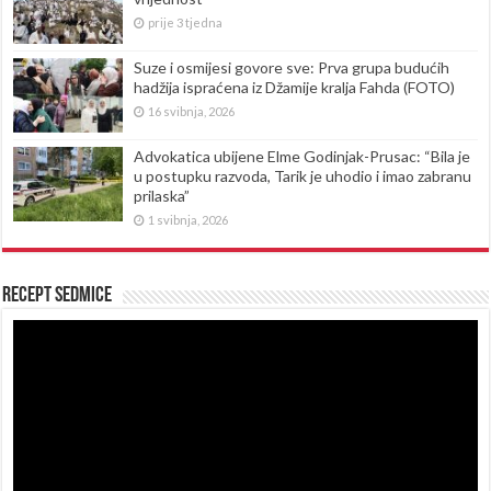
prije 3 tjedna
Suze i osmijesi govore sve: Prva grupa budućih
hadžija ispraćena iz Džamije kralja Fahda (FOTO)
16 svibnja, 2026
Advokatica ubijene Elme Godinjak-Prusac: “Bila je
u postupku razvoda, Tarik je uhodio i imao zabranu
prilaska”
1 svibnja, 2026
Recept sedmice
Reproduktor
videozapisa