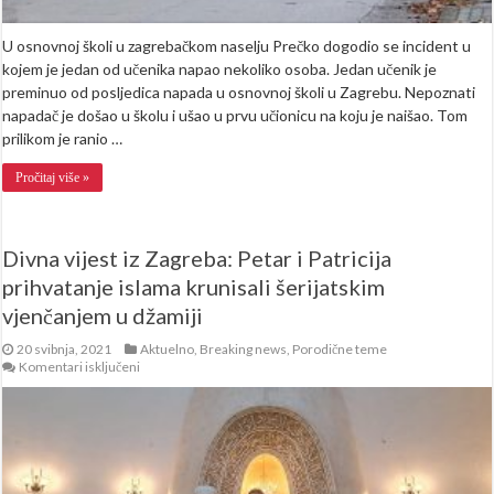
U osnovnoj školi u zagrebačkom naselju Prečko dogodio se incident u
kojem je jedan od učenika napao nekoliko osoba. Jedan učenik je
preminuo od posljedica napada u osnovnoj školi u Zagrebu. Nepoznati
napadač je došao u školu i ušao u prvu učionicu na koju je naišao. Tom
prilikom je ranio …
Pročitaj više »
Divna vijest iz Zagreba: Petar i Patricija
prihvatanje islama krunisali šerijatskim
vjenčanjem u džamiji
20 svibnja, 2021
Aktuelno
,
Breaking news
,
Porodične teme
za
Komentari isključeni
Divna
vijest
iz
Zagreba:
Petar
i
Patricija