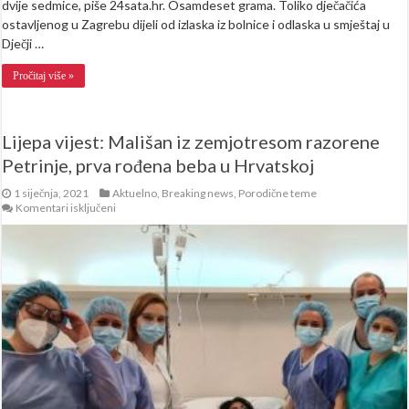
dvije sedmice, piše 24sata.hr. Osamdeset grama. Toliko dječačića
ostavljenog u Zagrebu dijeli od izlaska iz bolnice i odlaska u smještaj u
Dječji …
Pročitaj više »
Lijepa vijest: Mališan iz zemjotresom razorene
Petrinje, prva rođena beba u Hrvatskoj
1 siječnja, 2021
Aktuelno
,
Breaking news
,
Porodične teme
za
Komentari isključeni
Lijepa
vijest:
Mališan
iz
zemjotresom
razorene
Petrinje,
prva
rođena
beba
u
Hrvatskoj