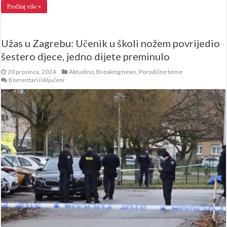
Pročitaj više »
Užas u Zagrebu: Učenik u školi nožem povrijedio
šestero djece, jedno dijete preminulo
20 prosinca, 2024
Aktuelno
,
Breaking news
,
Porodične teme
za
Komentari isključeni
Užas
u
Zagrebu:
Učenik
u
školi
nožem
povrijedio
šestero
djece,
jedno
dijete
preminulo