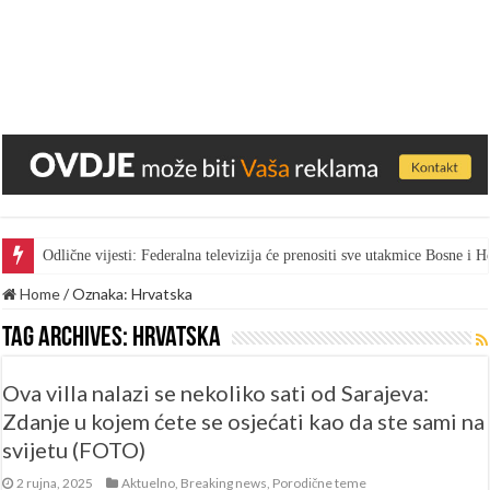
Gest za pohvalu: Bingo skratio vrijeme marketa kako bi radnici gledal
Home
/
Oznaka:
Hrvatska
Tag Archives:
Hrvatska
Ova villa nalazi se nekoliko sati od Sarajeva:
Zdanje u kojem ćete se osjećati kao da ste sami na
svijetu (FOTO)
2 rujna, 2025
Aktuelno
,
Breaking news
,
Porodične teme