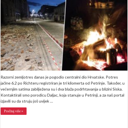
Hanuma
“Trenu
smo
uz
vatru
pred
svojim
kućama
pred
nama
je
neizvje
noć”
Razorni zemljotres danas je pogodio centralni dio Hrvatske. Potres
jačine 6.2 po Richteru registriran je tri kilomerta od Petrinje. Također, u
večernjim satima zabilježena su i dva blaža podrhtavanja u blizini Siska.
Kontaktirali smo porodicu Daljac, koja stanuje u Petrinji, a za naš portal
izjavili su da struju još uvijek …
Pročitaj više »