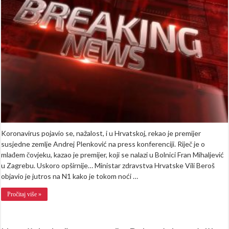
oboljeli
od
koronavi
Koronavirus pojavio se, nažalost, i u Hrvatskoj, rekao je premijer
susjedne zemlje Andrej Plenković na press konferenciji. Riječ je o
mlađem čovjeku, kazao je premijer, koji se nalazi u Bolnici Fran Mihaljević
u Zagrebu. Uskoro opširnije… Ministar zdravstva Hrvatske Vili Beroš
objavio je jutros na N1 kako je tokom noći …
Pročitaj više »