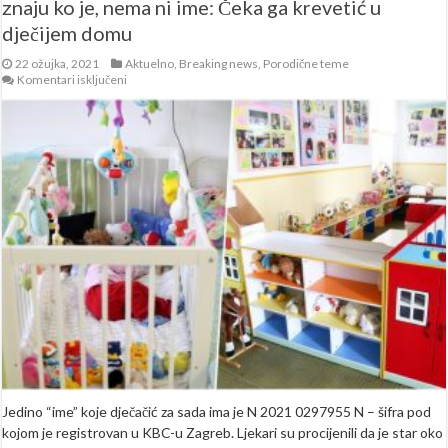
znaju ko je, nema ni ime: Čeka ga krevetić u
dječijem domu
22 ožujka, 2021
Aktuelno
,
Breaking news
,
Porodične teme
za
Komentari isključeni
Dječaka
od
tek
2
sedmice
pronašli
ispred
kuće,
ne
znaju
ko
je,
nema
ni
ime:
Čeka
ga
krevetić
u
dječijem
domu
Jedino “ime” koje dječačić za sada ima je N 2021 0297955 N – šifra pod
kojom je registrovan u KBC-u Zagreb. Ljekari su procijenili da je star oko