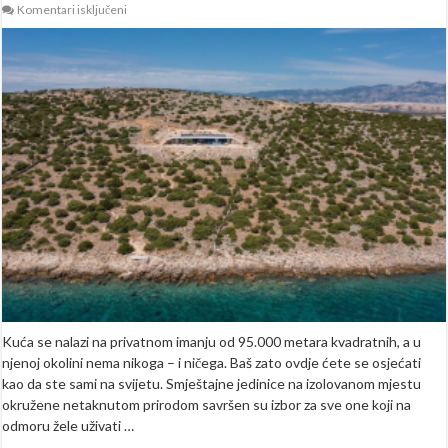
za
Komentari isključeni
Ova
villa
nalazi
se
nekoliko
sati
od
Sarajeva:
Zdanje
u
kojem
ćete
se
osjećati
kao
da
ste
sami
na
svijetu
(FOTO)
Kuća se nalazi na privatnom imanju od 95.000 metara kvadratnih, a u
njenoj okolini nema nikoga – i ničega. Baš zato ovdje ćete se osjećati
kao da ste sami na svijetu. Smještajne jedinice na izolovanom mjestu
okružene netaknutom prirodom savršen su izbor za sve one koji na
odmoru žele uživati …