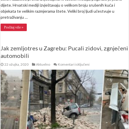
dijete. Hrvatski mediji izvještavaju o velikom broju srušenih kuća i
objekata te velikim razmjerama štete. Veliki broj ljudi učestvuje u
pretraživanju …
Pročitaj više »
Jak zemljotres u Zagrebu: Pucali zidovi, zgnječeni
automobili
za
22 ožujka, 2020
Aktuelno
Komentari isključeni
Jak
zemljotres
u
Zagrebu:
Pucali
zidovi,
zgnječeni
automobili