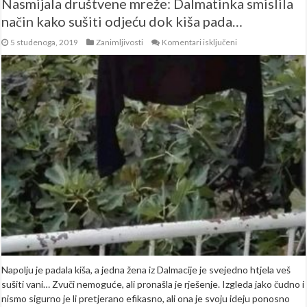
Nasmijala društvene mreže: Dalmatinka smislila
način kako sušiti odjeću dok kiša pada…
za
5 studenoga, 2019
Zanimljivosti
Komentari isključeni
Nasmijala
društvene
mreže:
Dalmatinka
smislila
način
kako
sušiti
odjeću
dok
kiša
pada…
Napolju je padala kiša, a jedna žena iz Dalmacije je svejedno htjela veš
sušiti vani… Zvuči nemoguće, ali pronašla je rješenje. Izgleda jako čudno i
nismo sigurno je li pretjerano efikasno, ali ona je svoju ideju ponosno