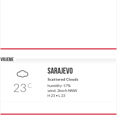
Vrijeme
Sarajevo
Scattered Clouds
23
C
humidity: 57%
wind: 2km/h NNW
H 23 • L 23