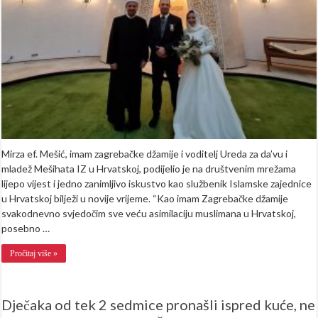
prihvatanje
islama
krunisali
šerijatskim
vjenčanjem
u
džamiji
Mirza ef. Mešić, imam zagrebačke džamije i voditelj Ureda za da’vu i
mladež Mešihata IZ u Hrvatskoj, podijelio je na društvenim mrežama
lijepo vijest i jedno zanimljivo iskustvo kao službenik Islamske zajednice
u Hrvatskoj bilježi u novije vrijeme. “Kao imam Zagrebačke džamije
svakodnevno svjedočim sve veću asimilaciju muslimana u Hrvatskoj,
posebno …
Pročitaj više »
Dječaka od tek 2 sedmice pronašli ispred kuće, ne