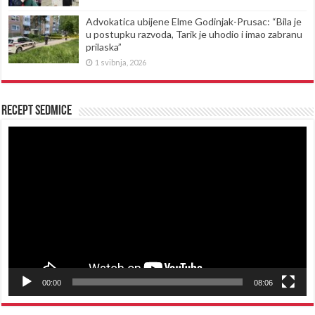
Advokatica ubijene Elme Godinjak-Prusac: “Bila je
u postupku razvoda, Tarik je uhodio i imao zabranu
prilaska”
1 svibnja, 2026
Recept sedmice
Reproduktor
videozapisa
00:00
08:06