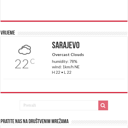
Vrijeme
Sarajevo
Overcast Clouds
22
C
humidity: 78%
wind: 1km/h NE
H 22 • L 22
Pratite nas na društvenim mrežama