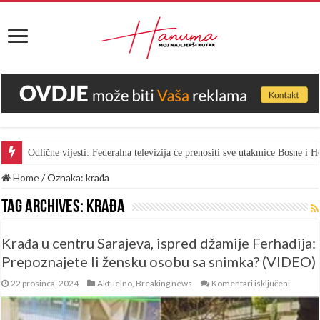
Odlične vijesti: Federalna televizija će prenositi sve utakmice Bosne i
Home
/
Oznaka:
krađa
Tag Archives:
krađa
Krađa u centru Sarajeva, ispred džamije Ferhadija:
Prepoznajete li žensku osobu sa snimka? (VIDEO)
za
22 prosinca, 2024
Aktuelno
,
Breaking news
Komentari isključeni
Krađa
u
centru