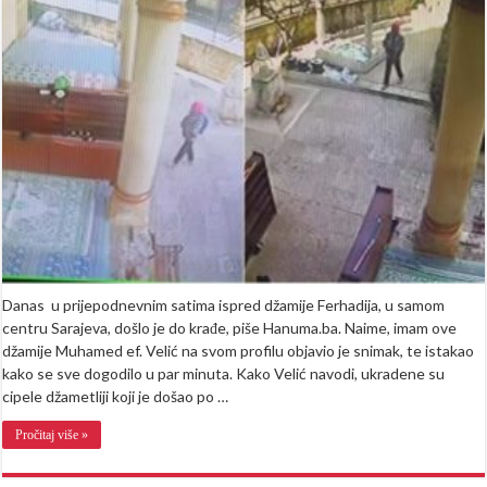
Sarajeva
ispred
džamij
Ferhadi
Prepozn
li
žensku
osobu
sa
snimka
(VIDEO
Danas u prijepodnevnim satima ispred džamije Ferhadija, u samom
centru Sarajeva, došlo je do krađe, piše Hanuma.ba. Naime, imam ove
džamije Muhamed ef. Velić na svom profilu objavio je snimak, te istakao
kako se sve dogodilo u par minuta. Kako Velić navodi, ukradene su
cipele džametliji koji je došao po …
Pročitaj više »