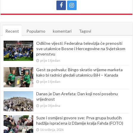
Recent
Popularno
komentari
Tagovi
Odlične vijesti: Federalna televizija će prenositi
sve utakmice Bosne i Hercegovine na Svjetskom
prvenstvu
prije 1 tjedan
Gest za pohvalu: Bingo skratio vrijeme marketa
kako bi radnici gledali utakmicu BiH – Kanada
prije 1 tjedan
Danas je Dan Arefata: Dan koji nosi posebnu
vrijednost
prije 3 tjedna
Suze i osmijesi govore sve: Prva grupa budućih
hadžija ispraćena iz Džamije kralja Fahda (FOTO)
16 svibnja, 2026