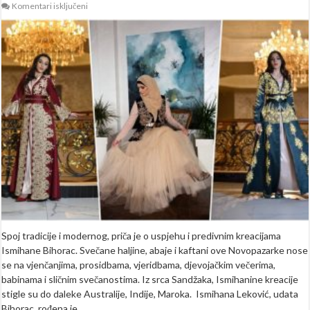
za
Komentari isključeni
Kaftani,
abaje
i
svečane
haljine
iz
srca
Sandžaka:
Kreacije
Ismihane
Bihorac
oduševljavaju
svijet
(FOTO)
Spoj tradicije i modernog, priča je o uspjehu i predivnim kreacijama
Ismihane Bihorac. Svečane haljine, abaje i kaftani ove Novopazarke nose
se na vjenčanjima, prosidbama, vjeridbama, djevojačkim večerima,
babinama i sličnim svečanostima. Iz srca Sandžaka, Ismihanine kreacije
stigle su do daleke Australije, Indije, Maroka. Ismihana Leković, udata
Bihorac, rođena je …