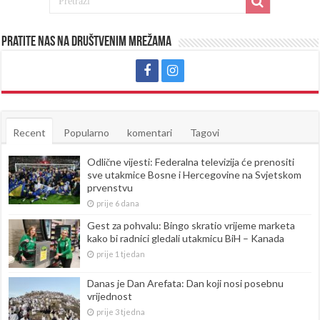
Pratite nas na društvenim mrežama
Recent
Popularno
komentari
Tagovi
Odlične vijesti: Federalna televizija će prenositi
sve utakmice Bosne i Hercegovine na Svjetskom
prvenstvu
prije 6 dana
Gest za pohvalu: Bingo skratio vrijeme marketa
kako bi radnici gledali utakmicu BiH – Kanada
prije 1 tjedan
Danas je Dan Arefata: Dan koji nosi posebnu
vrijednost
prije 3 tjedna