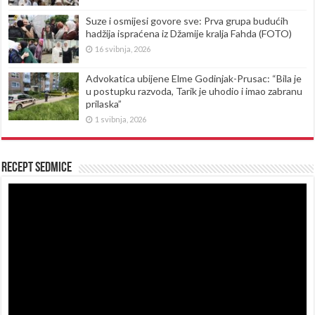
Suze i osmijesi govore sve: Prva grupa budućih
hadžija ispraćena iz Džamije kralja Fahda (FOTO)
16 svibnja, 2026
Advokatica ubijene Elme Godinjak-Prusac: “Bila je
u postupku razvoda, Tarik je uhodio i imao zabranu
prilaska”
1 svibnja, 2026
Recept sedmice
Reproduktor
videozapisa