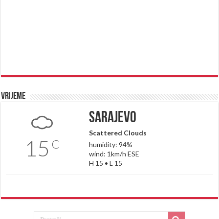
Vrijeme
Sarajevo
Scattered Clouds
15
C
humidity: 94%
wind: 1km/h ESE
H 15 • L 15