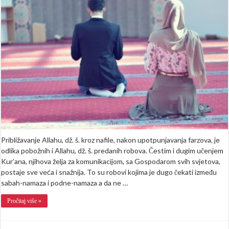
ramazanu
Približavanje Allahu, dž. š. kroz nafile, nakon upotpunjavanja farzova, je
odlika pobožnih i Allahu, dž. š. predanih robova. Čestim i dugim učenjem
Kur’ana, njihova želja za komunikacijom, sa Gospodarom svih svjetova,
postaje sve veća i snažnija. To su robovi kojima je dugo čekati između
sabah-namaza i podne-namaza a da ne …
Pročitaj više »