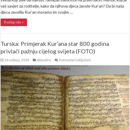
vaš savjet za roditelje, kako da njihova djeca zavole Kur’an? Da bi naša
djeca zavolila Kur’an moramo im svojim …
Pročitaj više »
Turska: Primjerak Kur’ana star 800 godina
privlači pažnju cijelog svijeta (FOTO)
za
26 svibnja, 2019
Aktuelno
Komentari isključeni
Turska:
Primjerak
Kur’ana
star
800
godina
privlači
pažnju
cijelog
svijeta
(FOTO)