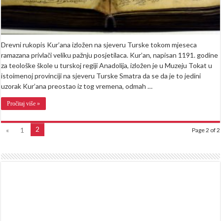
Drevni rukopis Kur’ana izložen na sjeveru Turske tokom mjeseca
ramazana privlači veliku pažnju posjetilaca. Kur’an, napisan 1191. godine
za teološke škole u turskoj regiji Anadolija, izložen je u Muzeju Tokat u
istoimenoj provinciji na sjeveru Turske Smatra da se da je to jedini
uzorak Kur’ana preostao iz tog vremena, odmah …
Pročitaj više »
2
«
1
Page 2 of 2