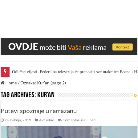
Odlične vijesti: Federalna televizija će prenositi sve utakmice Bosne i
Home
/
Oznaka:
Kur’an
(page 2)
Tag Archives:
Kur’an
Putevi spoznaje u ramazanu
za
26 svibnja, 2019
Aktuelno
Komentari isključeni
Putevi
spoznaje
u