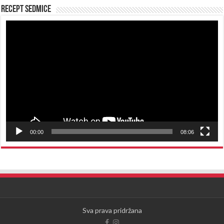
Recept sedmice
Reproduktor
videozapisa
00:00
08:06
Sva prava pridržana