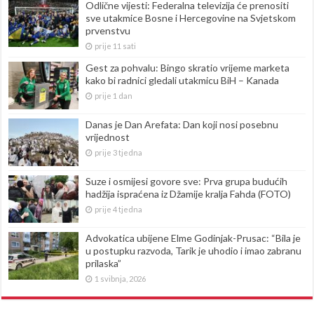
Odlične vijesti: Federalna televizija će prenositi
sve utakmice Bosne i Hercegovine na Svjetskom
prvenstvu
prije 11 sati
Gest za pohvalu: Bingo skratio vrijeme marketa
kako bi radnici gledali utakmicu BiH – Kanada
prije 1 dan
Danas je Dan Arefata: Dan koji nosi posebnu
vrijednost
prije 3 tjedna
Suze i osmijesi govore sve: Prva grupa budućih
hadžija ispraćena iz Džamije kralja Fahda (FOTO)
prije 4 tjedna
Advokatica ubijene Elme Godinjak-Prusac: “Bila je
u postupku razvoda, Tarik je uhodio i imao zabranu
prilaska”
1 svibnja, 2026