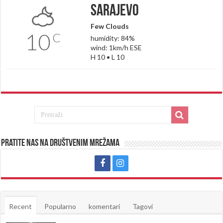
Sarajevo
Few Clouds
10
C
humidity: 84%
wind: 1km/h ESE
H 10 • L 10
Pratite nas na društvenim mrežama
Recent
Popularno
komentari
Tagovi