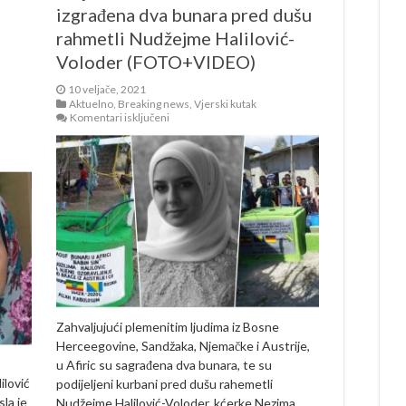
izgrađena dva bunara pred dušu
rahmetli Nudžejme Halilović-
Voloder (FOTO+VIDEO)
10 veljače, 2021
Aktuelno
,
Breaking news
,
Vjerski kutak
za
Komentari isključeni
Trajna
sadaka:
U
Africi
izgrađena
dva
bunara
pred
dušu
rahmetli
Nudžejme
Halilović-
Voloder
(FOTO+VIDEO)
Zahvaljujući plemenitim ljudima iz Bosne
Herceegovine, Sandžaka, Njemačke i Austrije,
u Afiric su sagrađena dva bunara, te su
ilović
podijeljeni kurbani pred dušu rahemetli
la je
Nudžejme Halilović-Voloder, kćerke Nezima