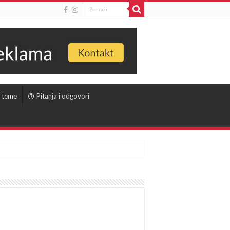
 teme
Pitanja i odgovori