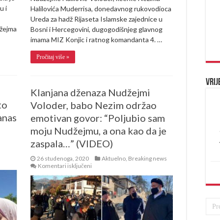
u i
Halilovića Muderrisa, donedavnog rukovodioca
Ureda za hadž Rijaseta Islamske zajednice u
džejma
Bosni i Hercegovini, dugogodišnjeg glavnog
imama MIZ Konjic i ratnog komandanta 4. …
Pročitaj više »
Vrij
Klanjana dženaza Nudžejmi
to
Voloder, babo Nezim održao
anas
emotivan govor: “Poljubio sam
moju Nudžejmu, a ona kao da je
zaspala…” (VIDEO)
26 studenoga, 2020
Aktuelno
,
Breaking news
za
Komentari isključeni
Klanjana
dženaza
Nudžejmi
Voloder,
babo
Nezim
održao