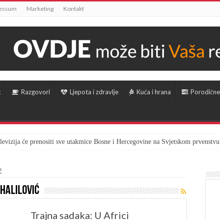
essum
Marketing
Kontakt
k
Razgovori
Ljepota i zdravlje
Kuća i hrana
Porodične
televizija će prenositi sve utakmice Bosne i Hercegovine na Svjetskom prvenstvu
ć
Halilović
Trajna sadaka: U Africi