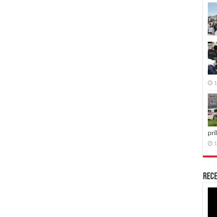
1
pri
1
Rece
Re
vid