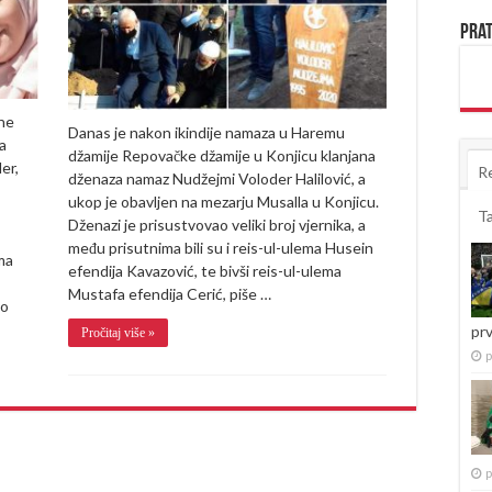
emotivan
govor:
Prat
“Poljubio
sam
moju
Nudžejmu,
a
ne
ona
Danas je nakon ikindije namaza u Haremu
kao
a
džamije Repovačke džamije u Konjicu klanjana
da
er,
R
je
dženaza namaz Nudžejmi Voloder Halilović, a
zaspala…”
ukop je obavljen na mezarju Musalla u Konjicu.
(VIDEO)
T
Dženazi je prisustvovao veliki broj vjernika, a
među prisutnima bili su i reis-ul-ulema Husein
ma
efendija Kavazović, te bivši reis-ul-ulema
Mustafa efendija Cerić, piše …
 o
pr
Pročitaj više »
p
p