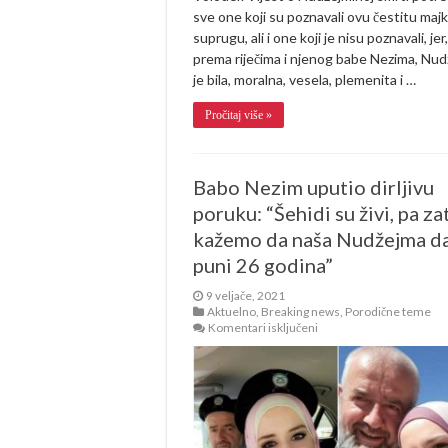
sve one koji su poznavali ovu čestitu majk
suprugu, ali i one koji je nisu poznavali, jer,
prema riječima i njenog babe Nezima, Nu
je bila, moralna, vesela, plemenita i …
Pročitaj više »
Babo Nezim uputio dirljivu
poruku: “Šehidi su živi, pa za
kažemo da naša Nudžejma d
puni 26 godina”
9 veljače, 2021
Aktuelno
,
Breaking news
,
Porodične teme
za
Komentari isključeni
Babo
Nezim
uputio
dirljivu
poruku:
“Šehidi
su
živi,