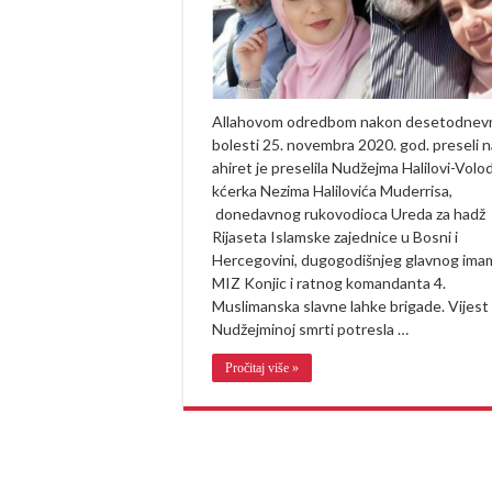
pa
zato
kažemo
da
naša
Nudžejma
danas
Allahovom odredbom nakon desetodnev
puni
bolesti 25. novembra 2020. god. preseli n
26
godina”
ahiret je preselila Nudžejma Halilovi-Volod
kćerka Nezima Halilovića Muderrisa,
donedavnog rukovodioca Ureda za hadž
Rijaseta Islamske zajednice u Bosni i
Hercegovini, dugogodišnjeg glavnog ima
MIZ Konjic i ratnog komandanta 4.
Muslimanska slavne lahke brigade. Vijest
Nudžejminoj smrti potresla …
Pročitaj više »