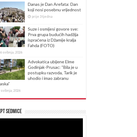
Danas je Dan Arefata: Dan
koji nosi posebnu vrijednost
prije 3 tjedna
Suze i osmijesi govore sve:
Prva grupa budućih hadžija
ispraćena iz Džamije kralja
Fahda (FOTO)
6 svibnja, 2026
Advokatica ubijene Elme
Godinjak-Prusac: “Bila je u
postupku razvoda, Tarik je
uhodio i imao zabranu
laska”
 svibnja, 2026
pt sedmice
produktor
eozapisa