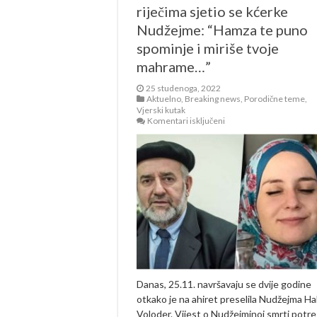
riječima sjetio se kćerke
Nudžejme: “Hamza te puno
spominje i miriše tvoje
mahrame…”
25 studenoga, 2022
Aktuelno
,
Breaking news
,
Porodične teme
,
Vjerski kutak
za
Komentari isključeni
Nezim
Halilović
emotivnim
riječima
sjetio
se
kćerke
Nudžejme:
“Hamza
te
puno
spominje
i
miriše
tvoje
Danas, 25.11. navršavaju se dvije godine
mahrame…”
otkako je na ahiret preselila Nudžejma Hal
Voloder. Vijest o Nudžejminoj smrti potres