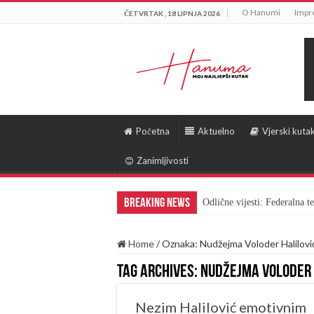
O Hanumi
Impr
ČETVRTAK , 18 LIPNJA 2026
Početna
Aktuelno
Vjerski kuta
Zanimljivosti
Breaking News
Odlične vijesti: Federalna 
Home
/
Oznaka:
Nudžejma Voloder Halilovi
Tag Archives:
Nudžejma Voloder 
Nezim Halilović emotivnim