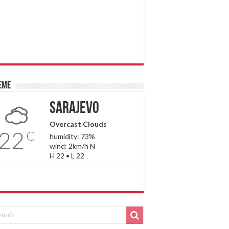
eme
Sarajevo
Overcast Clouds
22
C
humidity: 73%
wind: 2km/h N
H 22 • L 22