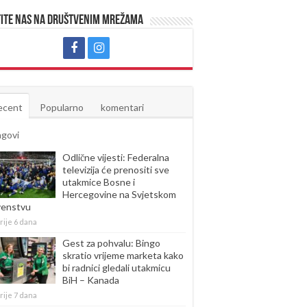
ite nas na društvenim mrežama
ecent
Popularno
komentari
agovi
Odlične vijesti: Federalna
televizija će prenositi sve
utakmice Bosne i
Hercegovine na Svjetskom
venstvu
rije 6 dana
Gest za pohvalu: Bingo
skratio vrijeme marketa kako
bi radnici gledali utakmicu
BiH – Kanada
rije 7 dana