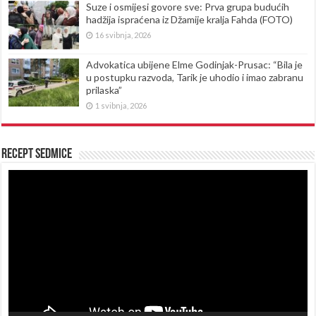
Suze i osmijesi govore sve: Prva grupa budućih
hadžija ispraćena iz Džamije kralja Fahda (FOTO)
16 svibnja, 2026
Advokatica ubijene Elme Godinjak-Prusac: “Bila je
u postupku razvoda, Tarik je uhodio i imao zabranu
prilaska”
1 svibnja, 2026
Recept sedmice
Reproduktor
videozapisa