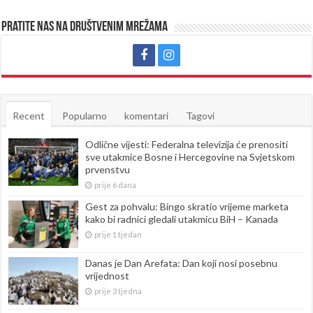
Pratite nas na društvenim mrežama
Recent
Popularno
komentari
Tagovi
Odlične vijesti: Federalna televizija će prenositi
sve utakmice Bosne i Hercegovine na Svjetskom
prvenstvu
prije 6 dana
Gest za pohvalu: Bingo skratio vrijeme marketa
kako bi radnici gledali utakmicu BiH – Kanada
prije 1 tjedan
Danas je Dan Arefata: Dan koji nosi posebnu
vrijednost
prije 3 tjedna