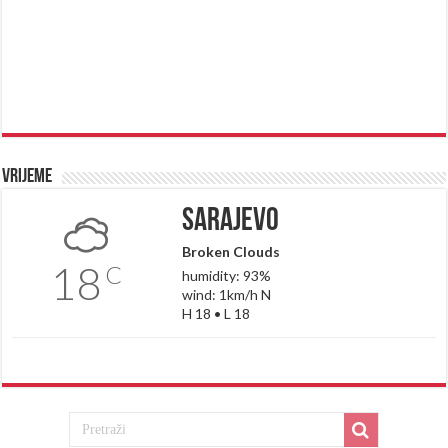
Vrijeme
Sarajevo
Broken Clouds
18
C
humidity: 93%
wind: 1km/h N
H 18 • L 18