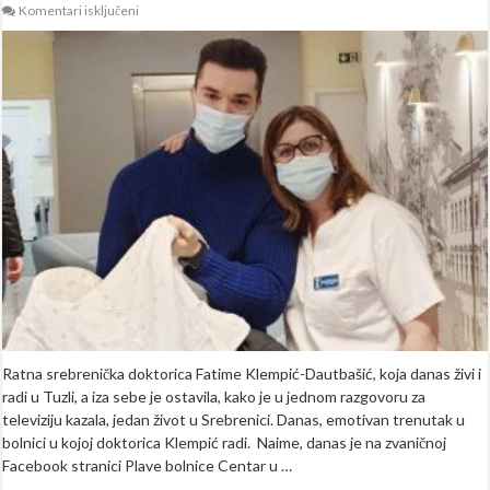
za
Komentari isključeni
Emotivno:
Doktorica
Fatima
Klempić
porodila
malenu
Merjem,
a
1993.
njenog
oca
u
ratnoj
Srebrenici
Ratna srebrenička doktorica Fatime Klempić-Dautbašić, koja danas živi i
radi u Tuzli, a iza sebe je ostavila, kako je u jednom razgovoru za
televiziju kazala, jedan život u Srebrenici. Danas, emotivan trenutak u
bolnici u kojoj doktorica Klempić radi. Naime, danas je na zvaničnoj
Facebook stranici Plave bolnice Centar u …