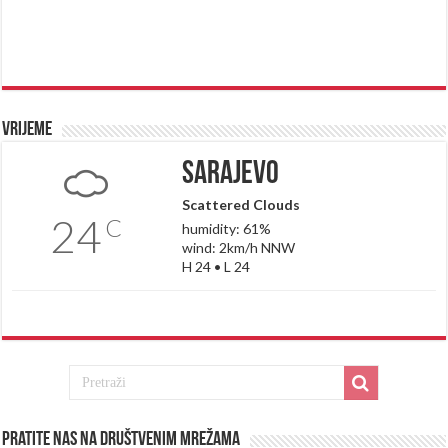
Vrijeme
Sarajevo
Scattered Clouds
24
C
humidity: 61%
wind: 2km/h NNW
H 24 • L 24
Pratite nas na društvenim mrežama