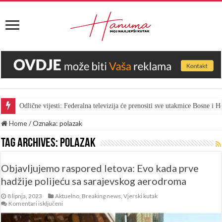
Odlične vijesti: Federalna televizija će prenositi sve utakmice Bosne i
Home
/
Oznaka:
polazak
Tag Archives:
polazak
Objavljujemo raspored letova: Evo kada prve
hadžije polijeću sa sarajevskog aerodroma
8 lipnja, 2023
Aktuelno
,
Breaking news
,
Vjerski kutak
za
Komentari isključeni
Objavljujemo
raspored