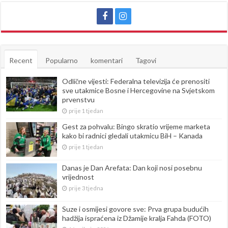
Recent
Popularno
komentari
Tagovi
Odlične vijesti: Federalna televizija će prenositi
sve utakmice Bosne i Hercegovine na Svjetskom
prvenstvu
prije 1 tjedan
Gest za pohvalu: Bingo skratio vrijeme marketa
kako bi radnici gledali utakmicu BiH – Kanada
prije 1 tjedan
Danas je Dan Arefata: Dan koji nosi posebnu
vrijednost
prije 3 tjedna
Suze i osmijesi govore sve: Prva grupa budućih
hadžija ispraćena iz Džamije kralja Fahda (FOTO)