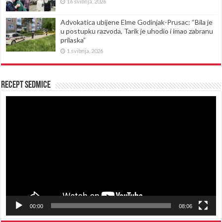
16 svibnja, 2026
Advokatica ubijene Elme Godinjak-Prusac: “Bila je
u postupku razvoda, Tarik je uhodio i imao zabranu
prilaska”
1 svibnja, 2026
Recept sedmice
Reproduktor
videozapisa
00:00
08:06