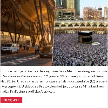
letova:
Evo
kada
prve
hadžije
polijeću
sa
sarajevskog
aerodroma
Buduće hadžije iz Bosne i Hercegovine će sa Međunarodnog aerodroma
u Sarajevu za Medinu krenuti 12. juna 2023. godine, potvrdio je Dževad
Hadžić, šef Ureda za hadž i umru Rijaseta Islamske zajednice (IZ) u Bosni
i Hercegovini. U skladu sa Protokolom koji je potpisan s Ministarstvom
hadža Kraljevine Saudijske Arabije, …
Pročitaj više »