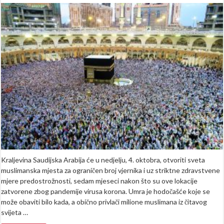
Lijepa
vijest:
Nakon
7
mjeseci,
Meka
se
sutra
otvara
za
vjernike
Kraljevina Saudijska Arabija će u nedjelju, 4. oktobra, otvoriti sveta
muslimanska mjesta za ograničen broj vjernika i uz striktne zdravstvene
mjere predostrožnosti, sedam mjeseci nakon što su ove lokacije
zatvorene zbog pandemije virusa korona. Umra je hodočašće koje se
može obaviti bilo kada, a obično privlači milione muslimana iz čitavog
svijeta …