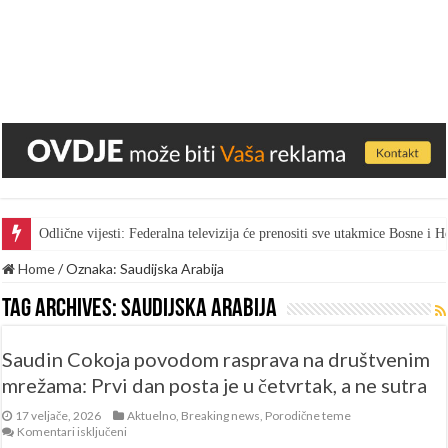
Odlične vijesti: Federalna televizija će prenositi sve utakmice Bosne i
Home
/
Oznaka:
Saudijska Arabija
Tag Archives:
Saudijska Arabija
Saudin Cokoja povodom rasprava na društvenim
mrežama: Prvi dan posta je u četvrtak, a ne sutra
17 veljače, 2026
Aktuelno
,
Breaking news
,
Porodične teme
za
Komentari isključeni
Saudin