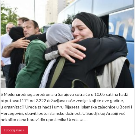
spremno
za
hadž:
Prva
grupa
hadžija
iz
BiH
sutra
putuje
u
Mekku
S Međunarodnog aerodroma u Sarajevu sutra će u 10.05 sati na hadž
otputovati 174 od 2.222 državljana naše zemlje, koji će ove godine,
u organizaciji Ureda za hadž i umru Rijaseta Islamske zajednice u Bosni i
Hercegovini, obaviti petu islamsku dužnost. U Saudijskoj Arabiji već
nekoliko dana boravi dio uposlenika Ureda za …
Pročitaj više »