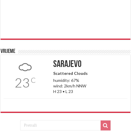
Vrijeme
Sarajevo
Scattered Clouds
23
C
humidity: 67%
wind: 2km/h NNW
H 23 • L 23