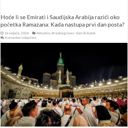
Hoće li se Emirati i Saudijska Arabija razići oko
početka Ramazana: Kada nastupa prvi dan posta?
16 veljače, 2026
Aktuelno
,
Breaking news
,
Vjerski kutak
za
Komentari isključeni
Hoće
li
se
Emirati
i
Saudijska
Arabija
razići
oko
početka
Ramazana:
Kada
nastupa
prvi
dan
posta?