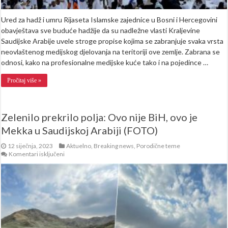
Ured za hadž i umru Rijaseta Islamske zajednice u Bosni i Hercegovini
obavještava sve buduće hadžije da su nadležne vlasti Kraljevine
Saudijske Arabije uvele stroge propise kojima se zabranjuje svaka vrsta
neovlaštenog medijskog djelovanja na teritoriji ove zemlje. Zabrana se
odnosi, kako na profesionalne medijske kuće tako i na pojedince …
Pročitaj više »
Zelenilo prekrilo polja: Ovo nije BiH, ovo je
Mekka u Saudijskoj Arabiji (FOTO)
12 siječnja, 2023
Aktuelno
,
Breaking news
,
Porodične teme
za
Komentari isključeni
Zelenilo
prekrilo
polja:
Ovo
nije
BiH,
ovo
je
Mekka