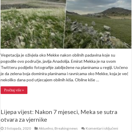
u
Saudijskoj
Arabiji
(FOTO)
Vegetacija je oživjela oko Mekke nakon obilnih padavina koje su
pogodile ovo područje, javlja Anadolija. Emirat Mekka je na svom
Twitteru podijelio fotografije zabilježene na planinama u regiji. Uočeno
je da zelena boja dominira planinama i ravnicama oko Mekke, koja je već
nekoliko dana pod utjecajem obilnih kiša. Obilne kiše …
Pročitaj više »
Lijepa vijest: Nakon 7 mjeseci, Meka se sutra
otvara za vjernike
za
3 listopada, 2020
Aktuelno
,
Breaking news
Komentari isključeni