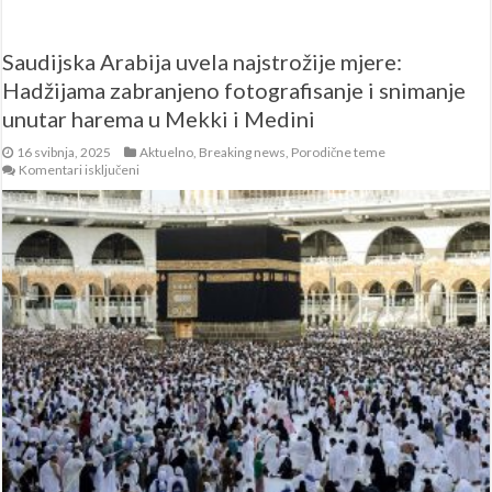
Saudijska Arabija uvela najstrožije mjere:
Hadžijama zabranjeno fotografisanje i snimanje
unutar harema u Mekki i Medini
16 svibnja, 2025
Aktuelno
,
Breaking news
,
Porodične teme
za
Komentari isključeni
Saudijska
Arabija
uvela
najstrožije
mjere:
Hadžijama
zabranjeno
fotografisanje
i
snimanje
unutar
harema
u
Mekki
i
Medini