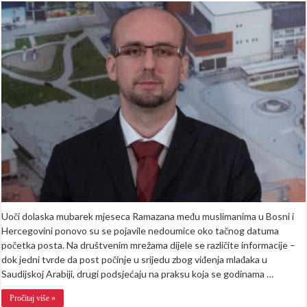
Cokoja
povodom
rasprava
na
društvenim
mrežama:
Prvi
dan
posta
je
u
četvrtak,
a
ne
sutra
Uoči dolaska mubarek mjeseca Ramazana među muslimanima u Bosni i
Hercegovini ponovo su se pojavile nedoumice oko tačnog datuma
početka posta. Na društvenim mrežama dijele se različite informacije –
dok jedni tvrde da post počinje u srijedu zbog viđenja mlađaka u
Saudijskoj Arabiji, drugi podsjećaju na praksu koja se godinama …
Pročitaj više »