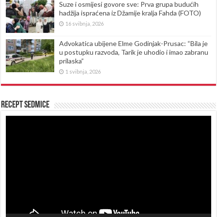
Suze i osmijesi govore sve: Prva grupa budućih
hadžija ispraćena iz Džamije kralja Fahda (FOTO)
16 svibnja, 2026
Advokatica ubijene Elme Godinjak-Prusac: “Bila je
u postupku razvoda, Tarik je uhodio i imao zabranu
prilaska”
1 svibnja, 2026
Recept sedmice
Reproduktor
videozapisa