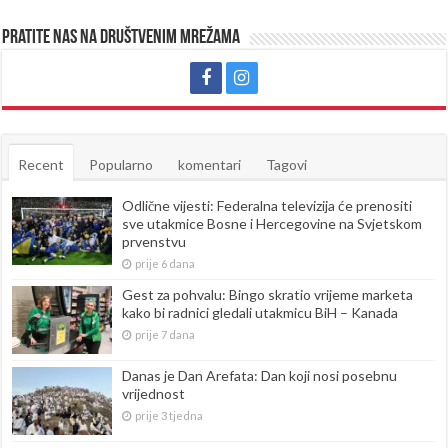
Pratite nas na društvenim mrežama
Recent
Popularno
komentari
Tagovi
Odlične vijesti: Federalna televizija će prenositi
sve utakmice Bosne i Hercegovine na Svjetskom
prvenstvu
prije 6 dana
Gest za pohvalu: Bingo skratio vrijeme marketa
kako bi radnici gledali utakmicu BiH – Kanada
prije 7 dana
Danas je Dan Arefata: Dan koji nosi posebnu
vrijednost
prije 3 tjedna