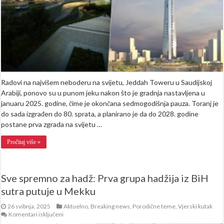
Radovi na najvišem neboderu na svijetu, Jeddah Toweru u Saudijskoj
Arabiji, ponovo su u punom jeku nakon što je gradnja nastavljena u
januaru 2025. godine, čime je okončana sedmogodišnja pauza. Toranj je
do sada izgrađen do 80. sprata, a planirano je da do 2028. godine
postane prva zgrada na svijetu …
Pročitaj više »
Sve spremno za hadž: Prva grupa hadžija iz BiH
sutra putuje u Mekku
26 svibnja, 2025
Aktuelno
,
Breaking news
,
Porodične teme
,
Vjerski kutak
za
Komentari isključeni
Sve