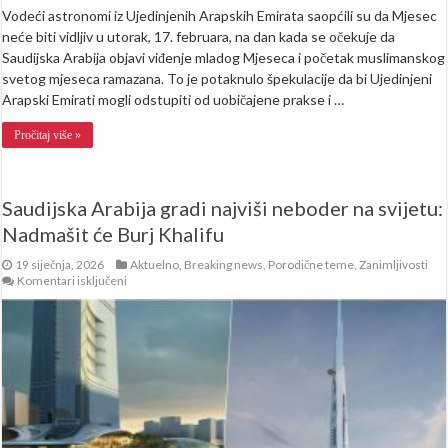
Vodeći astronomi iz Ujedinjenih Arapskih Emirata saopćili su da Mjesec
neće biti vidljiv u utorak, 17. februara, na dan kada se očekuje da
Saudijska Arabija objavi viđenje mladog Mjeseca i početak muslimanskog
svetog mjeseca ramazana. To je potaknulo špekulacije da bi Ujedinjeni
Arapski Emirati mogli odstupiti od uobičajene prakse i …
Pročitaj više »
Saudijska Arabija gradi najviši neboder na svijetu:
Nadmašit će Burj Khalifu
19 siječnja, 2026
Aktuelno
,
Breaking news
,
Porodične teme
,
Zanimljivosti
za
Komentari isključeni
Saudijska
Arabija
gradi
najviši
neboder
na
svijetu:
Nadmašit
će
Burj
Khalifu