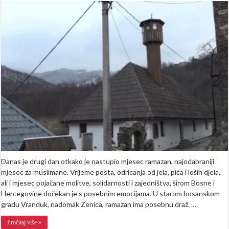
ovom
bh.
selu
ramazan
se
i
danas
živi
kao
nekad:
Od
kuće
do
kuće
budili
na
sehur
(VIDEO)
Danas je drugi dan otkako je nastupio mjesec ramazan, najodabraniji
mjesec za muslimane. Vrijeme posta, odricanja od jela, pića i loših djela,
ali i mjesec pojačane molitve, solidarnosti i zajedništva, širom Bosne i
Hercegovine dočekan je s posebnim emocijama. U starom bosanskom
gradu Vranduk, nadomak Zenica, ramazan ima posebnu draž. …
Pročitaj više »