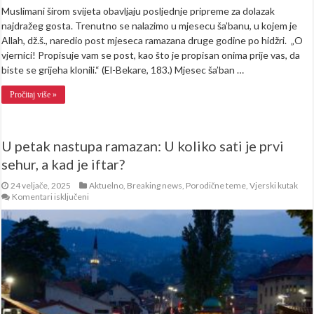
Muslimani širom svijeta obavljaju posljednje pripreme za dolazak
najdražeg gosta. Trenutno se nalazimo u mjesecu ša’banu, u kojem je
Allah, dž.š., naredio post mjeseca ramazana druge godine po hidžri. „O
vjernici! Propisuje vam se post, kao što je propisan onima prije vas, da
biste se grijeha klonili.“ (El-Bekare, 183.) Mjesec ša’ban …
Pročitaj više »
U petak nastupa ramazan: U koliko sati je prvi
sehur, a kad je iftar?
24 veljače, 2025
Aktuelno
,
Breaking news
,
Porodične teme
,
Vjerski kutak
za
Komentari isključeni
U
petak
nastupa
ramazan:
U
koliko
sati
je
prvi
sehur,
a