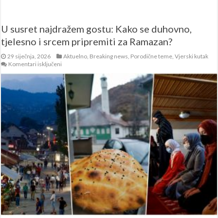
U susret najdražem gostu: Kako se duhovno,
tjelesno i srcem pripremiti za Ramazan?
29 siječnja, 2026
Aktuelno
,
Breaking news
,
Porodične teme
,
Vjerski kutak
za
Komentari isključeni
U
susret
najdražem
gostu:
Kako
se
duhovno,
tjelesno
i
srcem
pripremiti
za
Ramazan?