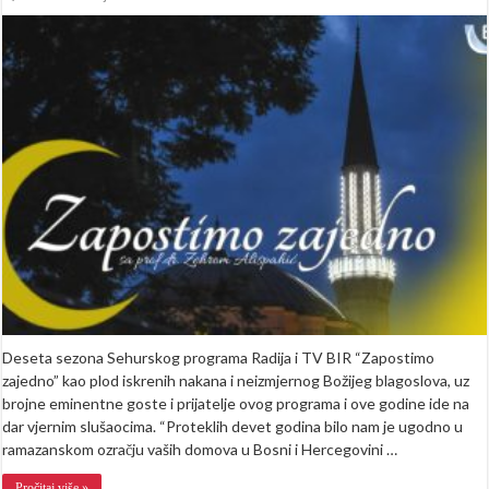
Sehurski
program
Radija
BIR
sa
Zehrom
Alispahić:
“Zapostimo
zajedno”
i
ovog
Ramazana
Deseta sezona Sehurskog programa Radija i TV BIR “Zapostimo
zajedno” kao plod iskrenih nakana i neizmjernog Božijeg blagoslova, uz
brojne eminentne goste i prijatelje ovog programa i ove godine ide na
dar vjernim slušaocima. “Proteklih devet godina bilo nam je ugodno u
ramazanskom ozračju vaših domova u Bosni i Hercegovini …
Pročitaj više »