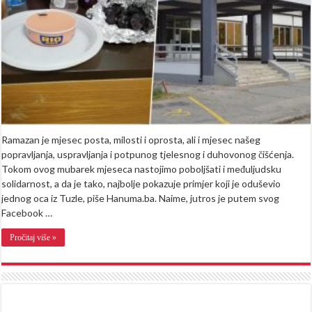
rekao
da
postim,
u
2
sata
nosi
sehur,
kaže
‘podijeliti
ćemo'”
Ramazan je mjesec posta, milosti i oprosta, ali i mjesec našeg
popravljanja, uspravljanja i potpunog tjelesnog i duhovonog čišćenja.
Tokom ovog mubarek mjeseca nastojimo poboljšati i međuljudsku
solidarnost, a da je tako, najbolje pokazuje primjer koji je oduševio
jednog oca iz Tuzle, piše Hanuma.ba. Naime, jutros je putem svog
Facebook …
Pročitaj više »