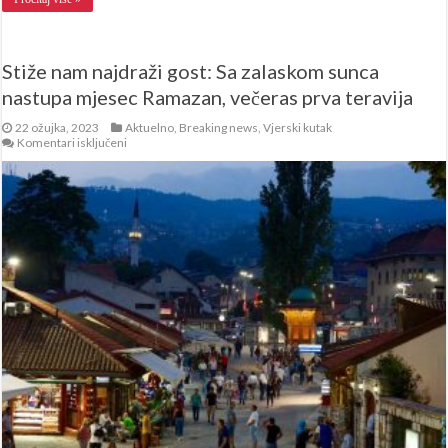
Stiže nam najdraži gost: Sa zalaskom sunca
nastupa mjesec Ramazan, večeras prva teravija
22 ožujka, 2023
Aktuelno
,
Breaking news
,
Vjerski kutak
za
Komentari isključeni
Stiže
nam
najdraži
gost:
Sa
zalaskom
sunca
nastupa
mjesec
Ramazan,
večeras
prva
teravija