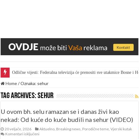
Odlične vijesti: Federalna televizija će prenositi sve utakmice Bosne i
Gest za pohvalu: Bingo skratio vrijeme marketa kako bi radnici gledal
Home
/
Oznaka:
sehur
Tag Archives:
sehur
U ovom bh. selu ramazan se i danas živi kao
nekad: Od kuće do kuće budili na sehur (VIDEO)
20 veljače, 2026
Aktuelno
,
Breaking news
,
Porodične teme
,
Vjerski kutak
za
Komentari isključeni
U