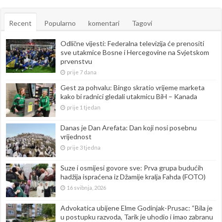
Recent
Popularno
komentari
Tagovi
Odlične vijesti: Federalna televizija će prenositi
sve utakmice Bosne i Hercegovine na Svjetskom
prvenstvu
prije 7 dana
Gest za pohvalu: Bingo skratio vrijeme marketa
kako bi radnici gledali utakmicu BiH – Kanada
prije 1 tjedan
Danas je Dan Arefata: Dan koji nosi posebnu
vrijednost
prije 3 tjedna
Suze i osmijesi govore sve: Prva grupa budućih
hadžija ispraćena iz Džamije kralja Fahda (FOTO)
16 svibnja, 2026
Advokatica ubijene Elme Godinjak-Prusac: “Bila je
u postupku razvoda, Tarik je uhodio i imao zabranu