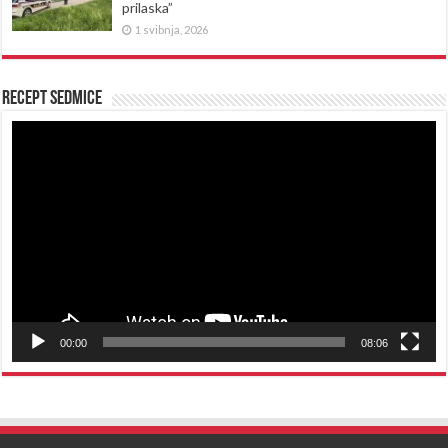
prilaska”
1 svibnja, 2026
Recept sedmice
Reproduktor
videozapisa
00:00
08:06