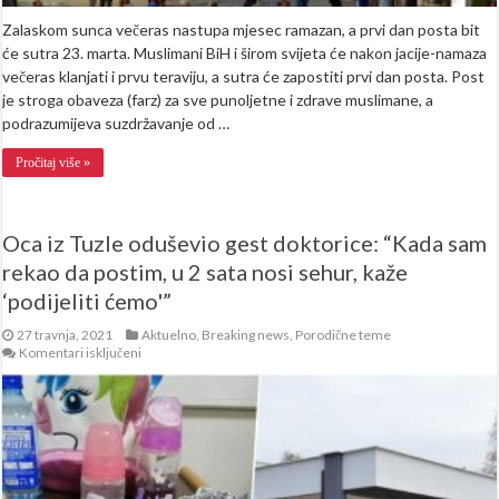
Zalaskom sunca večeras nastupa mjesec ramazan, a prvi dan posta bit
će sutra 23. marta. Muslimani BiH i širom svijeta će nakon jacije-namaza
večeras klanjati i prvu teraviju, a sutra će zapostiti prvi dan posta. Post
je stroga obaveza (farz) za sve punoljetne i zdrave muslimane, a
podrazumijeva suzdržavanje od …
Pročitaj više »
Oca iz Tuzle oduševio gest doktorice: “Kada sam
rekao da postim, u 2 sata nosi sehur, kaže
‘podijeliti ćemo'”
27 travnja, 2021
Aktuelno
,
Breaking news
,
Porodične teme
za
Komentari isključeni
Oca
iz
Tuzle
oduševio
gest
doktorice:
“Kada
sam