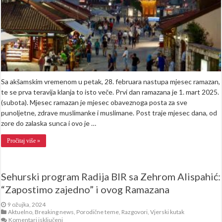
kad
je
iftar?
Sa akšamskim vremenom u petak, 28. februara nastupa mjesec ramazan,
te se prva teravija klanja to isto veče. Prvi dan ramazana je 1. mart 2025.
(subota). Mjesec ramazan je mjesec obaveznoga posta za sve
punoljetne, zdrave muslimanke i muslimane. Post traje mjesec dana, od
zore do zalaska sunca i ovo je …
Pročitaj više »
Sehurski program Radija BIR sa Zehrom Alispahić:
“Zapostimo zajedno” i ovog Ramazana
9 ožujka, 2024
Aktuelno
,
Breaking news
,
Porodične teme
,
Razgovori
,
Vjerski kutak
za
Komentari isključeni