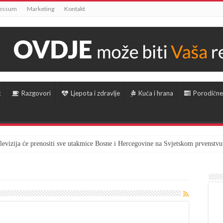
essum
Marketing
Kontakt
k
Razgovori
Ljepota i zdravlje
Kuća i hrana
Porodične
televizija će prenositi sve utakmice Bosne i Hercegovine na Svjetskom prvenstvu