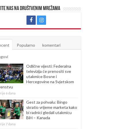
ite nas na društvenim mrežama
ecent
Popularno
komentari
agovi
Odlične vijesti: Federalna
televizija će prenositi sve
utakmice Bosne i
Hercegovine na Svjetskom
venstvu
rije 6 dana
Gest za pohvalu: Bingo
skratio vrijeme marketa kako
bi radnici gledali utakmicu
BiH – Kanada
rije 7 dana