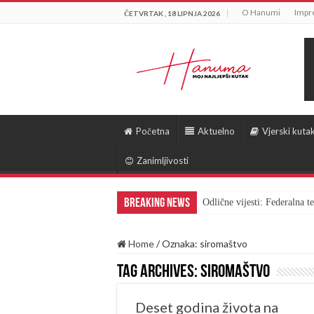
O Hanumi
Impr
ČETVRTAK , 18 LIPNJA 2026
Početna
Aktuelno
Vjerski kuta
Zanimljivosti
Breaking News
Odlične vijesti: Federalna 
Home
/
Oznaka:
siromaštvo
Tag Archives:
siromaštvo
Deset godina života na