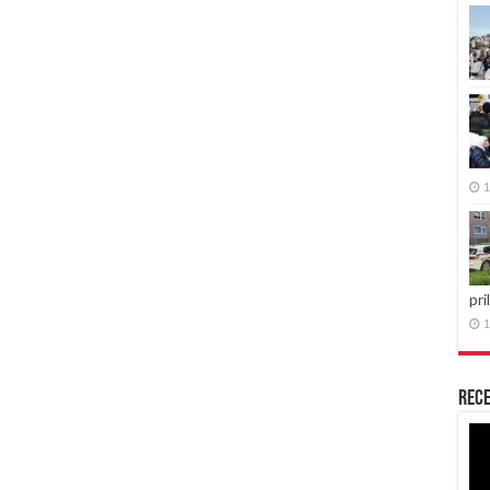
1
pri
1
Rece
Re
vid