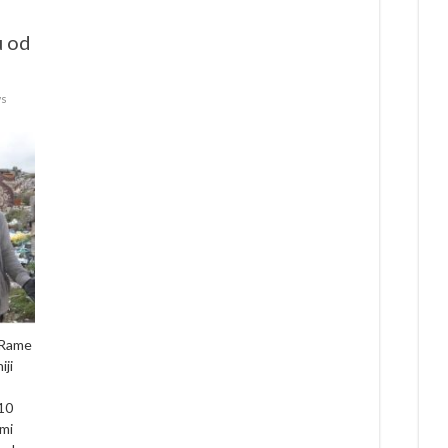
u od
ws
 Rame
iji
 10
imi