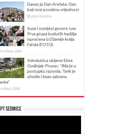
Danas je Dan Arefata: Dan
koji nosi posebnu vrijednost
prije 3 tjedna
Suze i osmijesi govore sve:
Prva grupa budućih hadžija
ispraćena iz Džamije kralja
Fahda (FOTO)
6 svibnja, 2026
Advokatica ubijene Elme
Godinjak-Prusac: “Bila je u
postupku razvoda, Tarik je
uhodio i imao zabranu
laska”
 svibnja, 2026
pt sedmice
produktor
eozapisa