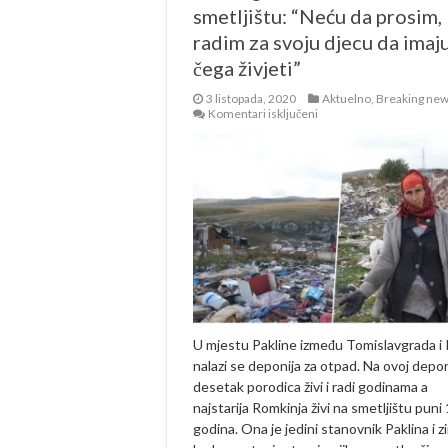
smetljištu: “Neću da prosim,
radim za svoju djecu da imaj
čega živjeti”
3 listopada, 2020
Aktuelno
,
Breaking ne
za
Komentari isključeni
Deset
godina
života
na
smetljištu:
“Neću
da
prosim,
radim
za
svoju
djecu
da
imaju
od
U mjestu Pakline između Tomislavgrada i
čega
nalazi se deponija za otpad. Na ovoj depon
živjeti”
desetak porodica živi i radi godinama a
najstarija Romkinja živi na smetljištu puni
godina. Ona je jedini stanovnik Paklina i z