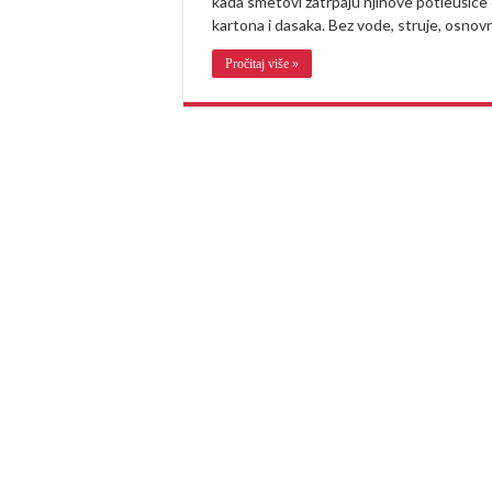
kada smetovi zatrpaju njihove potleušice
kartona i dasaka. Bez vode, struje, osnov
Pročitaj više »