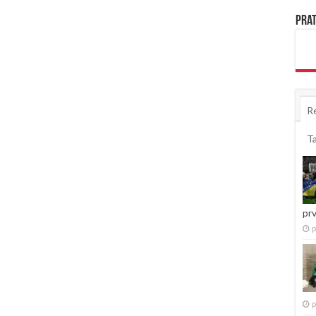
Prat
R
T
pr
p
p