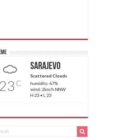
eme
Sarajevo
Scattered Clouds
23
C
humidity: 67%
wind: 2km/h NNW
H 23 • L 23