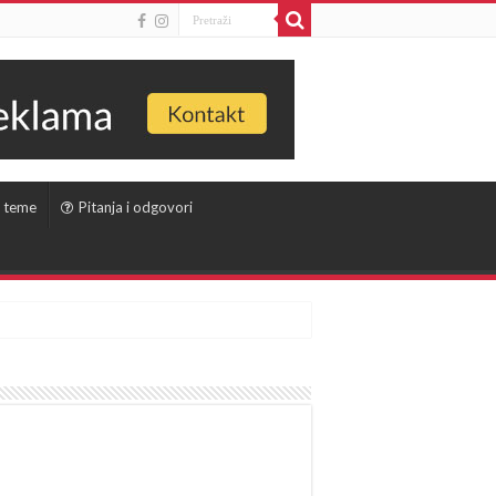
 teme
Pitanja i odgovori