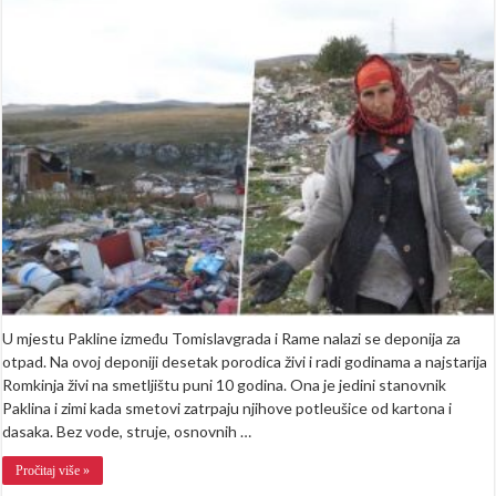
godina
života
na
smetljišt
“Neću
da
prosim,
radim
za
svoju
djecu
da
imaju
od
čega
živjeti”
U mjestu Pakline između Tomislavgrada i Rame nalazi se deponija za
otpad. Na ovoj deponiji desetak porodica živi i radi godinama a najstarija
Romkinja živi na smetljištu puni 10 godina. Ona je jedini stanovnik
Paklina i zimi kada smetovi zatrpaju njihove potleušice od kartona i
dasaka. Bez vode, struje, osnovnih …
Pročitaj više »