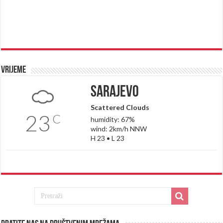
Vrijeme
Sarajevo
Scattered Clouds
23
C
humidity: 67%
wind: 2km/h NNW
H 23 • L 23