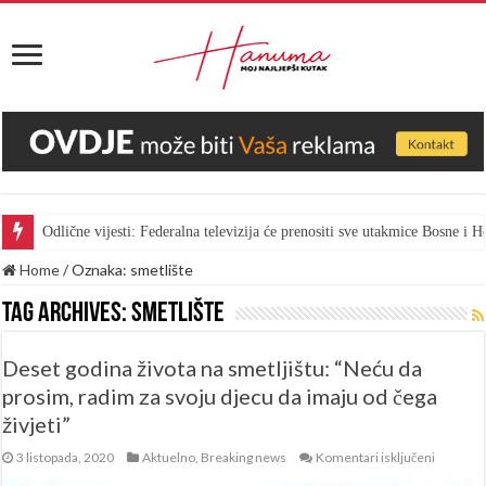
Odlične vijesti: Federalna televizija će prenositi sve utakmice Bosne i
Home
/
Oznaka:
smetlište
Tag Archives:
smetlište
Deset godina života na smetljištu: “Neću da
prosim, radim za svoju djecu da imaju od čega
živjeti”
za
3 listopada, 2020
Aktuelno
,
Breaking news
Komentari isključeni
Deset