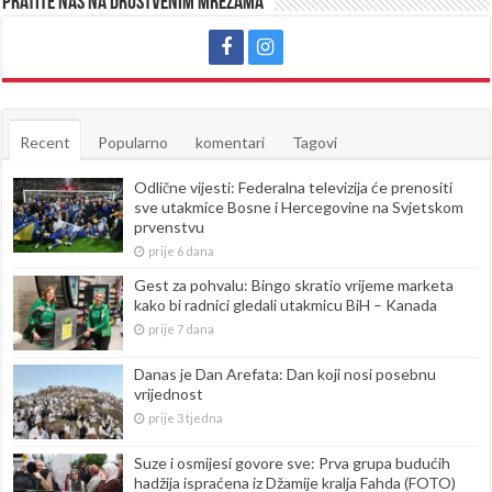
Pratite nas na društvenim mrežama
Recent
Popularno
komentari
Tagovi
Odlične vijesti: Federalna televizija će prenositi
sve utakmice Bosne i Hercegovine na Svjetskom
prvenstvu
prije 6 dana
Gest za pohvalu: Bingo skratio vrijeme marketa
kako bi radnici gledali utakmicu BiH – Kanada
prije 7 dana
Danas je Dan Arefata: Dan koji nosi posebnu
vrijednost
prije 3 tjedna
Suze i osmijesi govore sve: Prva grupa budućih
hadžija ispraćena iz Džamije kralja Fahda (FOTO)