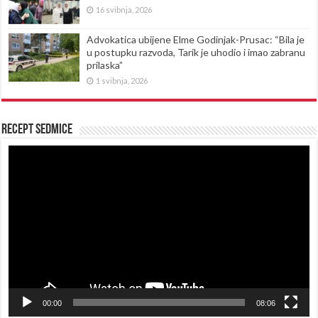
16 svibnja, 2026
Advokatica ubijene Elme Godinjak-Prusac: “Bila je
u postupku razvoda, Tarik je uhodio i imao zabranu
prilaska”
1 svibnja, 2026
Recept sedmice
Reproduktor
videozapisa
00:00
08:06