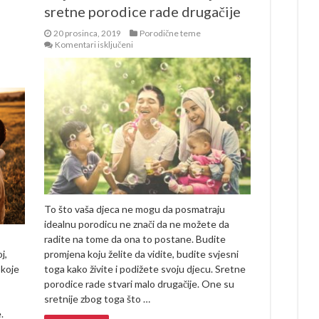
sretne porodice rade drugačije
20 prosinca, 2019
Porodične teme
za
Komentari isključeni
Vrijedi
znati:
Pet
stvari
koje
sretne
porodice
rade
drugačije
To što vaša djeca ne mogu da posmatraju
idealnu porodicu ne znači da ne možete da
radite na tome da ona to postane. Budite
j,
promjena koju želite da vidite, budite svjesni
 koje
toga kako živite i podižete svoju djecu. Sretne
porodice rade stvari malo drugačije. One su
sretnije zbog toga što …
.