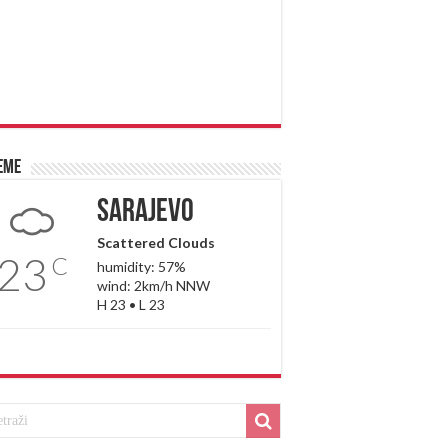
eme
Sarajevo
Scattered Clouds
23
C
humidity: 57%
wind: 2km/h NNW
H 23 • L 23