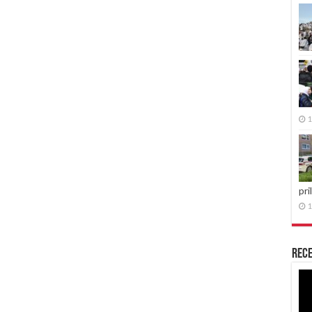
1
pri
1
Rece
Re
vid