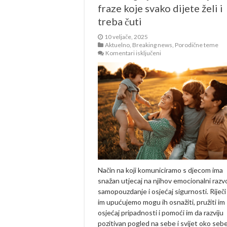
fraze koje svako dijete želi i
treba čuti
10 veljače, 2025
Aktuelno
,
Breaking news
,
Porodične teme
za
Komentari isključeni
Psihologinja
otkriva:
Koje
su
to
fraze
koje
svako
dijete
želi
i
treba
čuti
Način na koji komuniciramo s djecom ima
snažan utjecaj na njihov emocionalni razvo
samopouzdanje i osjećaj sigurnosti. Riječi
im upućujemo mogu ih osnažiti, pružiti im
osjećaj pripadnosti i pomoći im da razviju
pozitivan pogled na sebe i svijet oko sebe