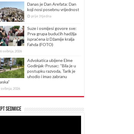
Danas je Dan Arefata: Dan
koji nosi posebnu vrijednost
prije 3 tjedna
Suze i osmijesi govore sve:
Prva grupa budućih hadžija
ispraćena iz Džamije kralja
Fahda (FOTO)
6 svibnja, 2026
Advokatica ubijene Elme
Godinjak-Prusac: “Bila je u
postupku razvoda, Tarik je
uhodio i imao zabranu
laska”
 svibnja, 2026
pt sedmice
produktor
eozapisa