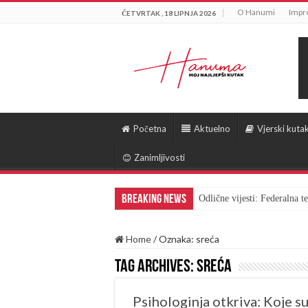
O Hanumi
Impr
ČETVRTAK , 18 LIPNJA 2026
Početna
Aktuelno
Vjerski kuta
Zanimljivosti
Breaking News
Odlične vijesti: Federalna 
Home
/
Oznaka:
sreća
Tag Archives:
sreća
Psihologinja otkriva: Koje su