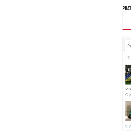
Prat
R
T
pr
p
p