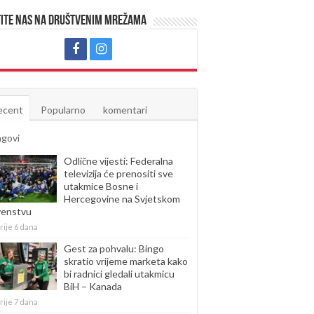
ite nas na društvenim mrežama
ecent
Popularno
komentari
agovi
Odlične vijesti: Federalna
televizija će prenositi sve
utakmice Bosne i
Hercegovine na Svjetskom
venstvu
rije 6 dana
Gest za pohvalu: Bingo
skratio vrijeme marketa kako
bi radnici gledali utakmicu
BiH – Kanada
rije 7 dana