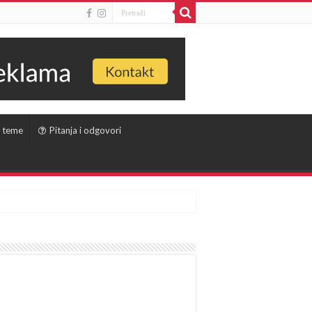
 teme
Pitanja i odgovori