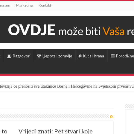
essum
Marketing
Kontakt
k
Razgovori
Ljepota i zdravlje
Kuća i hrana
Porodične
televizija će prenositi sve utakmice Bosne i Hercegovine na Svjetskom prvenstvu
 to
Vrijedi znati: Pet stvari koje