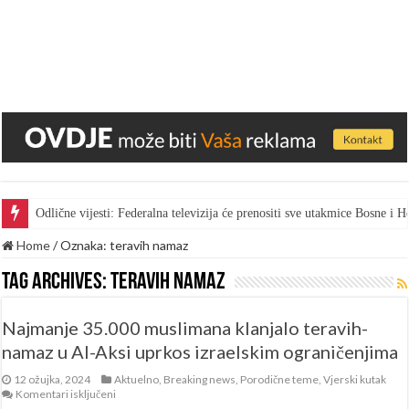
Odlične vijesti: Federalna televizija će prenositi sve utakmice Bosne i
Home
/
Oznaka:
teravih namaz
Tag Archives:
teravih namaz
Najmanje 35.000 muslimana klanjalo teravih-
namaz u Al-Aksi uprkos izraelskim ograničenjima
12 ožujka, 2024
Aktuelno
,
Breaking news
,
Porodične teme
,
Vjerski kutak
za
Komentari isključeni
Najmanje