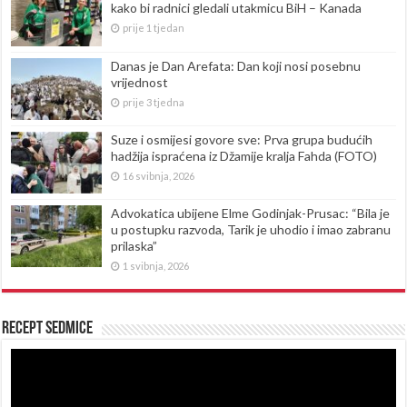
kako bi radnici gledali utakmicu BiH – Kanada
prije 1 tjedan
Danas je Dan Arefata: Dan koji nosi posebnu
vrijednost
prije 3 tjedna
Suze i osmijesi govore sve: Prva grupa budućih
hadžija ispraćena iz Džamije kralja Fahda (FOTO)
16 svibnja, 2026
Advokatica ubijene Elme Godinjak-Prusac: “Bila je
u postupku razvoda, Tarik je uhodio i imao zabranu
prilaska”
1 svibnja, 2026
Recept sedmice
Reproduktor
videozapisa