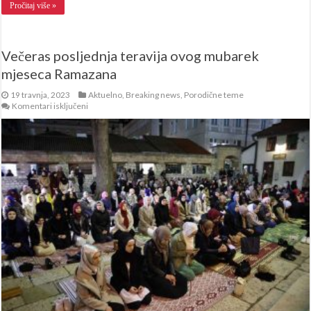
Pročitaj više »
Večeras posljednja teravija ovog mubarek
mjeseca Ramazana
19 travnja, 2023
Aktuelno
,
Breaking news
,
Porodične teme
za
Komentari isključeni
Večeras
posljednja
teravija
ovog
mubarek
mjeseca
Ramazana