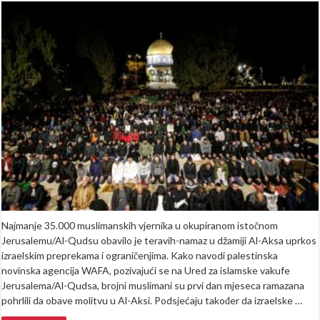
35.000
muslimana
klanjalo
teravih-
namaz
u
Al-
Aksi
uprkos
izraelskim
ograničenjima
Najmanje 35.000 muslimanskih vjernika u okupiranom istočnom
Jerusalemu/Al-Qudsu obavilo je teravih-namaz u džamiji Al-Aksa uprkos
izraelskim preprekama i ograničenjima. Kako navodi palestinska
novinska agencija WAFA, pozivajući se na Ured za islamske vakufe
Jerusalema/Al-Qudsa, brojni muslimani su prvi dan mjeseca ramazana
pohrlili da obave molitvu u Al-Aksi. Podsjećaju također da izraelske …