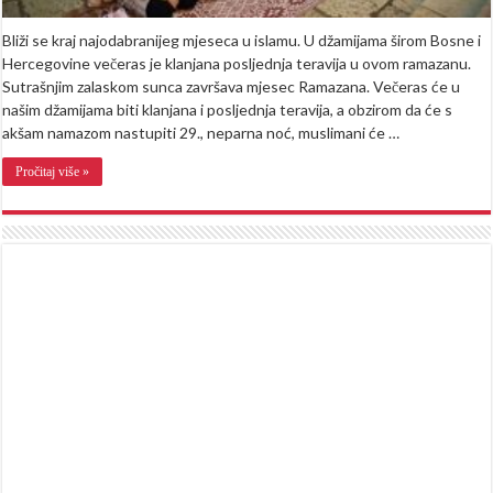
Bliži se kraj najodabranijeg mjeseca u islamu. U džamijama širom Bosne i
Hercegovine večeras je klanjana posljednja teravija u ovom ramazanu.
Sutrašnjim zalaskom sunca završava mjesec Ramazana. Večeras će u
našim džamijama biti klanjana i posljednja teravija, a obzirom da će s
akšam namazom nastupiti 29., neparna noć, muslimani će …
Pročitaj više »