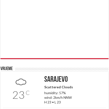
Vrijeme
Sarajevo
Scattered Clouds
23
C
humidity: 57%
wind: 2km/h NNW
H 23 • L 23