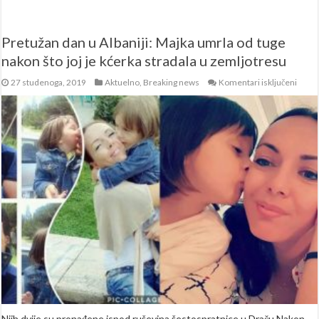
Pretužan dan u Albaniji: Majka umrla od tuge
nakon što joj je kćerka stradala u zemljotresu
za
27 studenoga, 2019
Aktuelno
,
Breaking news
Komentari isključeni
Pretu
dan
u
Albani
Majk
umrl
od
tuge
nako
što
joj
je
kćerk
strad
u
zemlj
Njih dvije su pronađene ispod ruševina šestospratnice u Draču Nakon