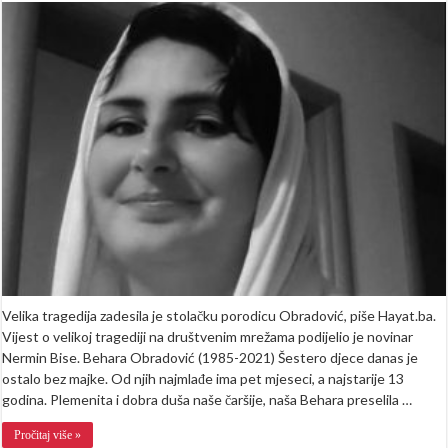
jutro
u
BiH:
Šestero
djece
ostalo
bez
majke,
najmlađe
ima
samo
5
mjeseci
Velika tragedija zadesila je stolačku porodicu Obradović, piše Hayat.ba.
Vijest o velikoj tragediji na društvenim mrežama podijelio je novinar
Nermin Bise. Behara Obradović (1985-2021) Šestero djece danas je
ostalo bez majke. Od njih najmlađe ima pet mjeseci, a najstarije 13
godina. Plemenita i dobra duša naše čaršije, naša Behara preselila …
Pročitaj više »