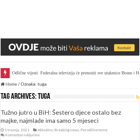
Odlične vijesti: Federalna televizija će prenositi sve utakmice Bosne i
Home
/
Oznaka:
tuga
Tag Archives:
tuga
Tužno jutro u BiH: Šestero djece ostalo bez
majke, najmlađe ima samo 5 mjeseci
5 travnja, 2021
Aktuelno
,
Breaking news
,
Porodične teme
za
Komentari isključeni
Tužno