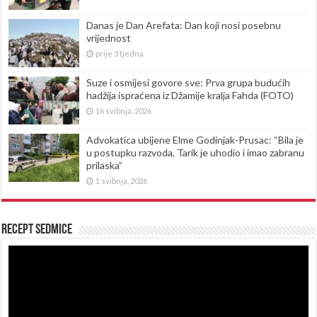
Danas je Dan Arefata: Dan koji nosi posebnu
vrijednost
prije 3 tjedna
Suze i osmijesi govore sve: Prva grupa budućih
hadžija ispraćena iz Džamije kralja Fahda (FOTO)
16 svibnja, 2026
Advokatica ubijene Elme Godinjak-Prusac: “Bila je
u postupku razvoda, Tarik je uhodio i imao zabranu
prilaska”
1 svibnja, 2026
Recept sedmice
Reproduktor
videozapisa