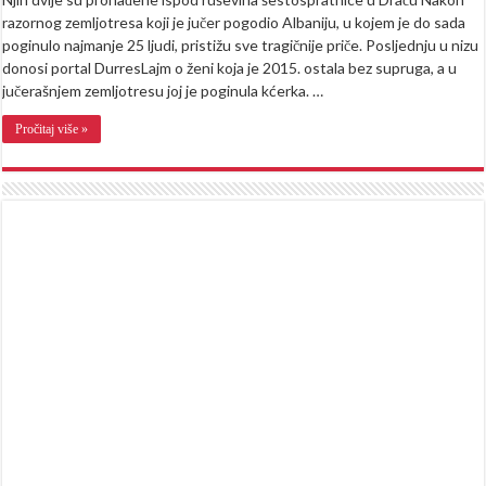
razornog zemljotresa koji je jučer pogodio Albaniju, u kojem je do sada
poginulo najmanje 25 ljudi, pristižu sve tragičnije priče. Posljednju u nizu
donosi portal DurresLajm o ženi koja je 2015. ostala bez supruga, a u
jučerašnjem zemljotresu joj je poginula kćerka. …
Pročitaj više »