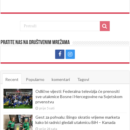
Pratite nas na društvenim mrežama
Recent
Popularno
komentari
Tagovi
Odlične vijesti: Federalna televizija će prenositi
sve utakmice Bosne i Hercegovine na Svjetskom
prvenstvu
prije 5 sati
Gest za pohvalu: Bingo skratio vrijeme marketa
kako bi radnici gledali utakmicu BiH – Kanada
prije 24 sata