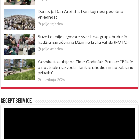
Danas je Dan Arefata: Dan koji nosi posebnu
vrijednost
prije 2 tjedna
Suze i osmijesi govore sve: Prva grupa budućih
hadžija ispraćena iz Džamije kralja Fahda (FOTO)
prije 4 tjedna
Advokatica ubijene Elme Godinjak-Prusac: “Bila je
u postupku razvoda, Tarik je uhodio i imao zabranu
prilaska”
1 svibnja, 2026
Recept sedmice
Reproduktor
videozapisa