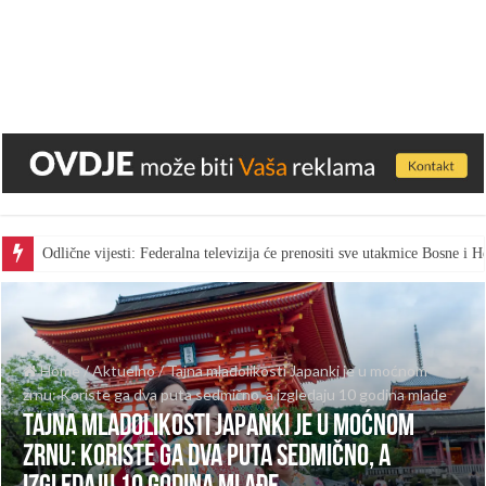
Odlične vijesti: Federalna televizija će prenositi sve utakmice Bosne i
Home
/
Aktuelno
/
Tajna mladolikosti Japanki je u moćnom
zrnu: Koriste ga dva puta sedmično, a izgledaju 10 godina mlađe
Tajna mladolikosti Japanki je u moćnom
zrnu: Koriste ga dva puta sedmično, a