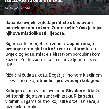
izgledaju 10 godina mlađe
18 siječnja, 2026
Japanke uvijek izgledaju mlađe s blistavom
porcelanskom kožom. Znate zašto? Ovo je tajna
njihove mladolikosti i ljepote.
Sigurno ste primjetili da
žene iz Japana imaju
besprijekorno glatku kožu čak i u starosti
i da
uvijek izgledaju mlađe s blistavom porculanskom
kožom. Znate zašto? Tajna njihove ljepote leži u
riži!
Riža čini čuda za kožu. Bogat je linolnom kiselinom
i skvalenom koji
stimulišu proizvodnju kolagena
.
Kolagen
usporava pojavu bora.
Skvalen
štiti kožu
od štetnih dejstava sunčevih zraka. Riža sadrži i
vitamin E i gama oriznol koji štite srce i snižavaju
nivo holesterola.