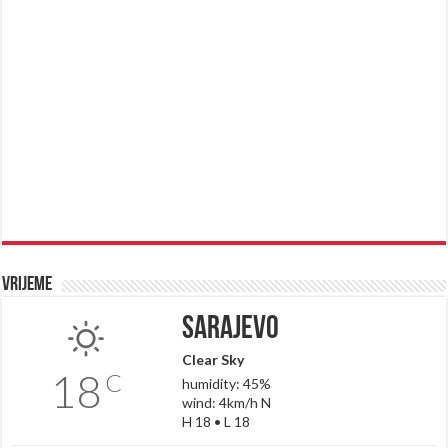
Vrijeme
Sarajevo
Clear Sky
18
C
humidity: 45%
wind: 4km/h N
H 18 • L 18