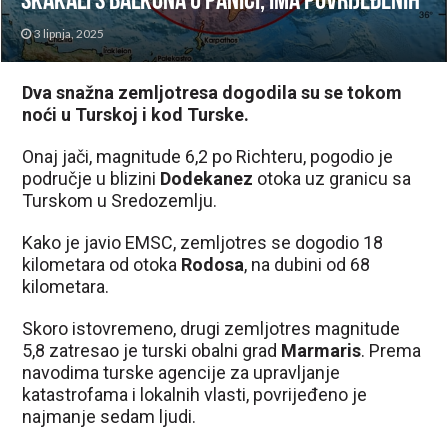
skakali s balkona u panici, ima povrijeđenih
3 lipnja, 2025
Dva snažna zemljotresa dogodila su se tokom
noći u Turskoj i kod Turske.
Onaj jači, magnitude 6,2 po Richteru, pogodio je
područje u blizini
Dodekanez
otoka uz granicu sa
Turskom u Sredozemlju.
Kako je javio EMSC, zemljotres se dogodio 18
kilometara od otoka
Rodosa
, na dubini od 68
kilometara.
Skoro istovremeno, drugi zemljotres magnitude
5,8 zatresao je turski obalni grad
Marmaris
. Prema
navodima turske agencije za upravljanje
katastrofama i lokalnih vlasti, povrijeđeno je
najmanje sedam ljudi.