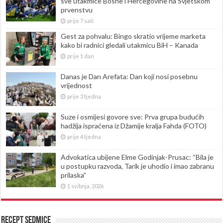
sve utakmice Bosne i Hercegovine na Svjetskom
prvenstvu
prije 7 sati
Gest za pohvalu: Bingo skratio vrijeme marketa
kako bi radnici gledali utakmicu BiH – Kanada
prije 1 dan
Danas je Dan Arefata: Dan koji nosi posebnu
vrijednost
prije 3 tjedna
Suze i osmijesi govore sve: Prva grupa budućih
hadžija ispraćena iz Džamije kralja Fahda (FOTO)
prije 4 tjedna
Advokatica ubijene Elme Godinjak-Prusac: “Bila je
u postupku razvoda, Tarik je uhodio i imao zabranu
prilaska”
1 svibnja, 2026
Recept sedmice