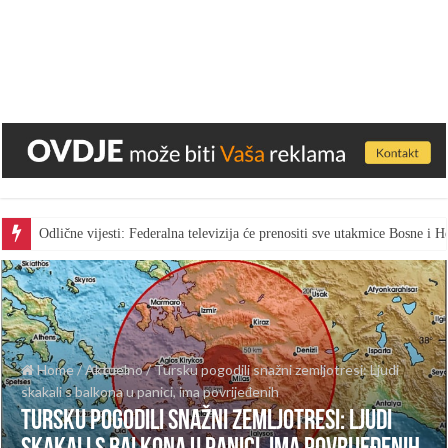
Odlične vijesti: Federalna televizija će prenositi sve utakmice Bosne i
Home
/
Aktuelno
/
Tursku pogodili snažni zemljotresi: Ljudi
skakali s balkona u panici, ima povrijeđenih
Tursku pogodili snažni zemljotresi: Ljudi