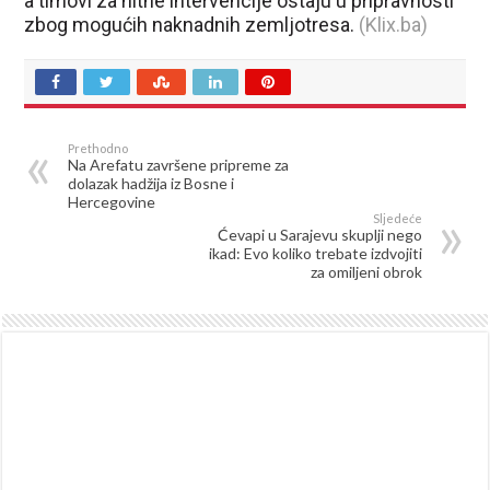
a timovi za hitne intervencije ostaju u pripravnosti
zbog mogućih naknadnih zemljotresa.
(Klix.ba)
Prethodno
Na Arefatu završene pripreme za
dolazak hadžija iz Bosne i
Hercegovine
Sljedeće
Ćevapi u Sarajevu skuplji nego
ikad: Evo koliko trebate izdvojiti
za omiljeni obrok