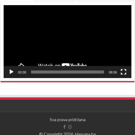
Reproduktor
videozapisa
00:00
08:06
Sva prava pridržana
© Copyright 2026, Hanuma.ba