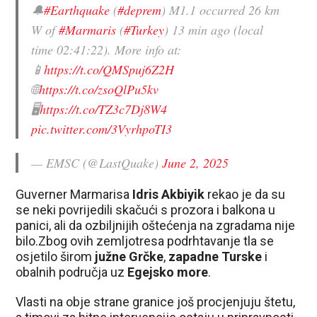
🔔
#Earthquake
(
#deprem
) M1.1 occurred 26 km
W of
#Marmaris
(
#Turkey
) 13 min ago (local
time 02:41:22). More info at:
📱
https://t.co/QMSpuj6Z2H
🌐
https://t.co/zsoQlPu5kv
🖥
https://t.co/TZ3c7Dj8W4
pic.twitter.com/3VyrhpoTI3
— EMSC (@LastQuake)
June 2, 2025
Guverner Marmarisa
Idris Akbiyik
rekao je da su
se neki povrijedili skačući s prozora i balkona u
panici, ali da ozbiljnijih oštećenja na zgradama nije
bilo.Zbog ovih zemljotresa podrhtavanje tla se
osjetilo širom
južne Grčke
,
zapadne Turske
i
obalnih područja uz
Egejsko more
.
Vlasti na obje strane granice još procjenjuju štetu,