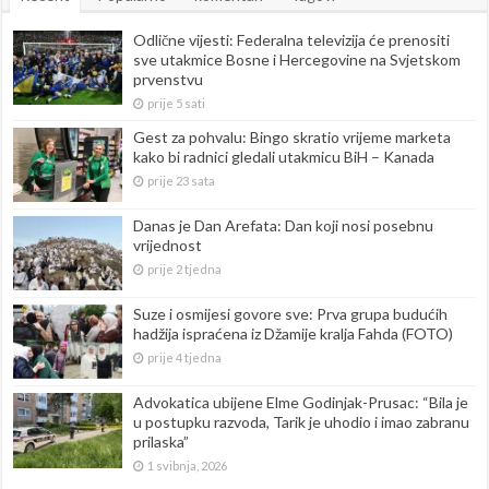
Odlične vijesti: Federalna televizija će prenositi
sve utakmice Bosne i Hercegovine na Svjetskom
prvenstvu
prije 5 sati
Gest za pohvalu: Bingo skratio vrijeme marketa
kako bi radnici gledali utakmicu BiH – Kanada
prije 23 sata
Danas je Dan Arefata: Dan koji nosi posebnu
vrijednost
prije 2 tjedna
Suze i osmijesi govore sve: Prva grupa budućih
hadžija ispraćena iz Džamije kralja Fahda (FOTO)
prije 4 tjedna
Advokatica ubijene Elme Godinjak-Prusac: “Bila je
u postupku razvoda, Tarik je uhodio i imao zabranu
prilaska”
1 svibnja, 2026