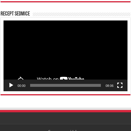
Recept sedmice
Reproduktor
videozapisa
00:00
08:06