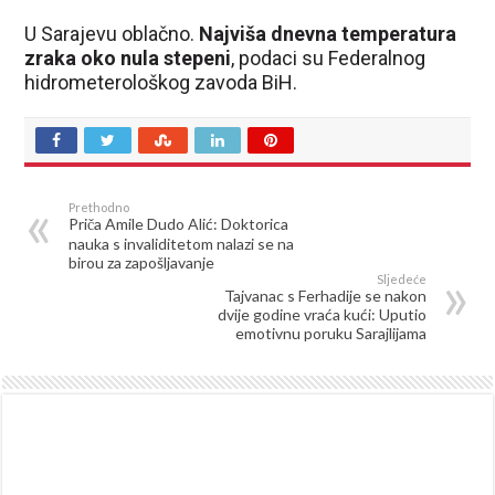
U Sarajevu oblačno.
Najviša dnevna temperatura
zraka oko nula stepeni
, podaci su Federalnog
hidrometerološkog zavoda BiH.
Prethodno
Priča Amile Dudo Alić: Doktorica
nauka s invaliditetom nalazi se na
birou za zapošljavanje
Sljedeće
Tajvanac s Ferhadije se nakon
dvije godine vraća kući: Uputio
emotivnu poruku Sarajlijama