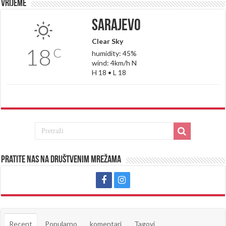
Vrijeme
Sarajevo
Clear Sky
18
C
humidity: 45%
wind: 4km/h N
H 18 • L 18
Pratite nas na društvenim mrežama
Recent
Popularno
komentari
Tagovi