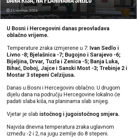
dana kiša, na planinama snijeg
21 siječnja, 2026
U Bosni i Hercegovini danas preovladava
oblačno vrijeme.
Temperature zraka izmjerene u 7:
Ivan Sedlo i
Livno -8; Bjelašnica -7; Bugojno i Sarajevo -6;
Bijeljina, Drvar, Tuzla i Zenica -5; Banja Luka,
Bihać, Doboj, Jajce i Sanski Most -3; Trebinje 2 i
Mostar 3 stepeni Celzijusa.
Danas u Bosni i Hercegovini oblačno. U drugom
dijelu dana na području Hercegovine lokalno će
padati slaba kiša, na planinama slab snijeg.
Vjetar je slab
istočnog i jugoistočnog smjera.
Najviša dnevna temperatura zraka uglavnom
između -2 i 2, na jugu zemlje do 8 stepeni.