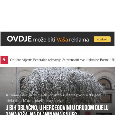
Odlične vijesti: Federalna televizija će prenositi sve utakmice Bosne i
Home
/
Aktuelno
/
U BiH oblačno, u Hercegovini u drugom
dijelu dana kiša, na planinama snijeg
U BiH oblačno, u Hercegovini u drugom dijelu