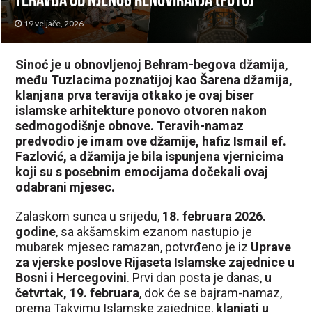
teravija od njenog renoviranja (FOTO)
19 veljače, 2026
Sinoć je u obnovljenoj Behram-begova džamija,
među Tuzlacima poznatijoj kao Šarena džamija,
klanjana prva teravija otkako je ovaj biser
islamske arhitekture ponovo otvoren nakon
sedmogodišnje obnove. Teravih-namaz
predvodio je imam ove džamije, hafiz Ismail ef.
Fazlović, a džamija je bila ispunjena vjernicima
koji su s posebnim emocijama dočekali ovaj
odabrani mjesec.
Zalaskom sunca u srijedu,
18. februara 2026.
godine
, sa akšamskim ezanom nastupio je
mubarek mjesec ramazan, potvrđeno je iz
Uprave
za vjerske poslove Rijaseta Islamske zajednice u
Bosni i Hercegovini
. Prvi dan posta je danas,
u
četvrtak, 19. februara
, dok će se bajram-namaz,
prema Takvimu Islamske zajednice,
klanjati u