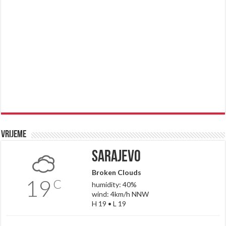
Vrijeme
Sarajevo
Broken Clouds
19
C
humidity: 40%
wind: 4km/h NNW
H 19 • L 19