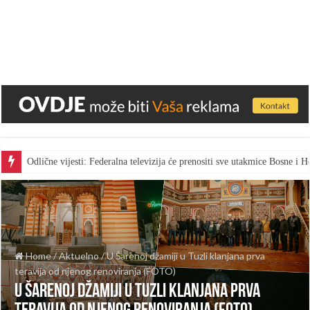
Odlične vijesti: Federalna televizija će prenositi sve utakmice Bosne i
Home
/
Aktuelno
/
U Šarenoj džamiji u Tuzli klanjana prva
teravija od njenog renoviranja (FOTO)
U Šarenoj džamiji u Tuzli klanjana prva