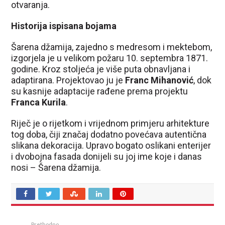
otvaranja.
Historija ispisana bojama
Šarena džamija, zajedno s medresom i mektebom,
izgorjela je u velikom požaru 10. septembra 1871.
godine. Kroz stoljeća je više puta obnavljana i
adaptirana. Projektovao ju je
Franc Mihanović
, dok
su kasnije adaptacije rađene prema projektu
Franca Kurila
.
Riječ je o rijetkom i vrijednom primjeru arhitekture
tog doba, čiji značaj dodatno povećava autentična
slikana dekoracija. Upravo bogato oslikani enterijer
i dvobojna fasada donijeli su joj ime koje i danas
nosi – Šarena džamija.
Prethodno