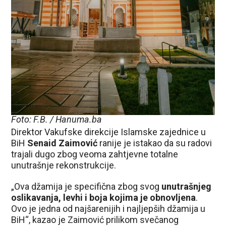
Foto: F.B. / Hanuma.ba
Direktor Vakufske direkcije Islamske zajednice u
BiH
Senaid Zaimović
ranije je istakao da su radovi
trajali dugo zbog veoma zahtjevne totalne
unutrašnje rekonstrukcije.
„Ova džamija je specifična zbog svog
unutrašnjeg
oslikavanja, levhi i boja kojima je obnovljena
.
Ovo je jedna od najšarenijih i najljepših džamija u
BiH“, kazao je Zaimović prilikom svečanog