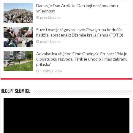
Danas je Dan Arefata: Dan koji nosi posebnu
vrijednost
prije 2 tjedna
Suze i osmijesi govore sve: Prva grupa budućih
hadžija ispraćena iz Džamije kralja Fahda (FOTO)
prije 4 tjedna
Advokatica ubijene Elme Godinjak-Prusac: “Bila je
u postupku razvoda, Tarik je uhodio i imao zabranu
prilaska”
1 svibnja, 2026
Recept sedmice
Reproduktor
videozapisa