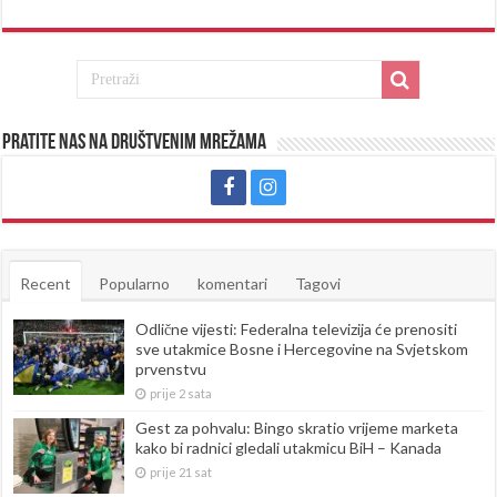
Pratite nas na društvenim mrežama
Recent
Popularno
komentari
Tagovi
Odlične vijesti: Federalna televizija će prenositi
sve utakmice Bosne i Hercegovine na Svjetskom
prvenstvu
prije 2 sata
Gest za pohvalu: Bingo skratio vrijeme marketa
kako bi radnici gledali utakmicu BiH – Kanada
prije 21 sat