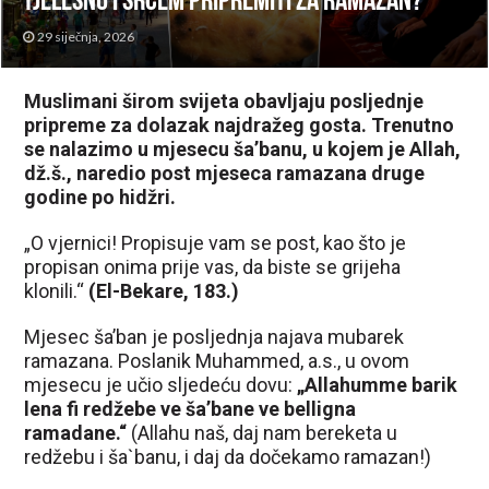
tjelesno i srcem pripremiti za Ramazan?
29 siječnja, 2026
Muslimani širom svijeta obavljaju posljednje
pripreme za dolazak najdražeg gosta. Trenutno
se nalazimo u mjesecu ša’banu, u kojem je Allah,
dž.š., naredio post mjeseca ramazana druge
godine po hidžri.
„O vjernici! Propisuje vam se post, kao što je
propisan onima prije vas, da biste se grijeha
klonili.“
(El-Bekare, 183.)
Mjesec ša’ban je posljednja najava mubarek
ramazana. Poslanik Muhammed, a.s., u ovom
mjesecu je učio sljedeću dovu:
„Allahumme barik
lena fi redžebe ve ša’bane ve belligna
ramadane.“
(Allahu naš, daj nam bereketa u
redžebu i ša`banu, i daj da dočekamo ramazan!)