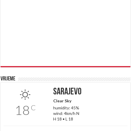
Vrijeme
Sarajevo
Clear Sky
18
C
humidity: 45%
wind: 4km/h N
H 18 • L 18