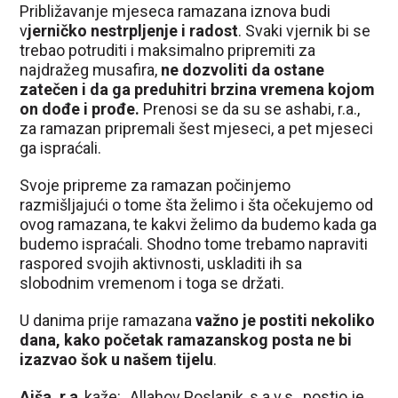
Približavanje mjeseca ramazana iznova budi
v
jerničko nestrpljenje i radost
. Svaki vjernik bi se
trebao potruditi i maksimalno pripremiti za
najdražeg musafira,
ne dozvoliti da ostane
zatečen i da ga preduhitri brzina vremena kojom
on dođe i prođe.
Prenosi se da su se ashabi, r.a.,
za ramazan pripremali šest mjeseci, a pet mjeseci
ga ispraćali.
Svoje pripreme za ramazan počinjemo
razmišljajući o tome šta želimo i šta očekujemo od
ovog ramazana, te kakvi želimo da budemo kada ga
budemo ispraćali. Shodno tome trebamo napraviti
raspored svojih aktivnosti, uskladiti ih sa
slobodnim vremenom i toga se držati.
U danima prije ramazana
važno je postiti nekoliko
dana, kako početak ramazanskog posta ne bi
izazvao šok u našem tijelu
.
Aiša, r.a
, kaže: „Allahov Poslanik, s.a.v.s., postio je