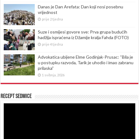
Danas je Dan Arefata: Dan koji nosi posebnu
vrijednost
prije 2 tjedna
Suze i osmijesi govore sve: Prva grupa budućih
hadžija ispraćena iz Džamije kralja Fahda (FOTO)
prije 4 tjedna
Advokatica ubijene Elme Godinjak-Prusac: “Bila je
u postupku razvoda, Tarik je uhodio i imao zabranu
prilaska”
1 svibnja, 2026
Recept sedmice
Reproduktor
videozapisa