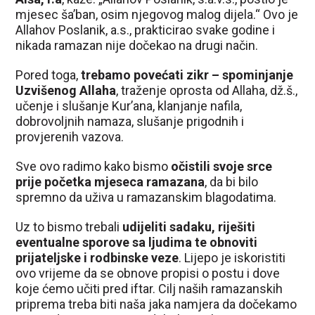
mjesec ša’ban, osim njegovog malog dijela.“ Ovo je
Allahov Poslanik, a.s., prakticirao svake godine i
nikada ramazan nije dočekao na drugi način.
Pored toga,
trebamo povećati zikr – spominjanje
Uzvišenog Allaha
, traženje oprosta od Allaha, dž.š.,
učenje i slušanje Kur’ana, klanjanje nafila,
dobrovoljnih namaza, slušanje prigodnih i
provjerenih vazova.
Sve ovo radimo kako bismo
očistili svoje srce
prije početka mjeseca ramazana
, da bi bilo
spremno da uživa u ramazanskim blagodatima.
Uz to bismo trebali
udijeliti sadaku, riješiti
eventualne sporove sa ljudima te obnoviti
prijateljske i rodbinske veze
. Lijepo je iskoristiti
ovo vrijeme da se obnove propisi o postu i dove
koje ćemo učiti pred iftar. Cilj naših ramazanskih
priprema treba biti naša jaka namjera da dočekamo