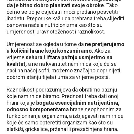
da je bitno dobro planirati svoje obroke
. Tako
ćemo se bolje osjećati i moći predano posvetiti
ibadetu. Preporuke kažu da prehrana treba slijediti
osnovna načela nutricionizma kao što su
umjerenost, uravnoteženost i raznolikost.
Umjerenost se ogleda u tome da
ne pretjerujemo
u količini hrane koju konzumiramo.
Ako za
vrijeme
sehura i iftara pažnju usmjerimo na
kvalitet,
a ne na kvantitet namirnica koje će se
naći na našoj sofri, možemo značajno doprinijeti
dobrom stanju tijela i uma za vrijeme posta.
Raznolikost podrazumijeva da obratimo pažnju
koje namirnice biramo. Prednost treba dati onoj
hrani koja je
bogata esencijalnim nutrijentima,
odnosno komponentama
hrane neophodnim za
funkcioniranje organizma, a izbjegavati namirnice
koje će samo opteretiti organizam kao što su
slatkiši, grickalice, pržena ili prezačinjena hrana.