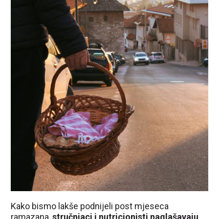
Kako bismo lakše podnijeli post mjeseca
ramazana,
stručnjaci i nutricionisti naglašavaju