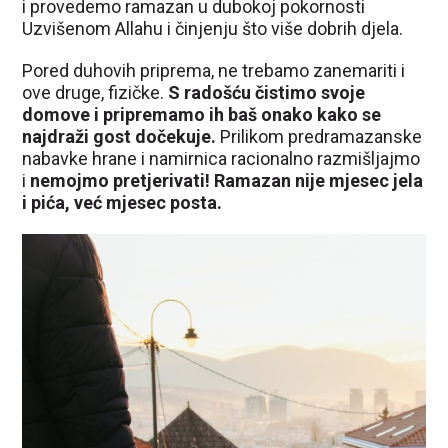
i provedemo ramazan u dubokoj pokornosti
Uzvišenom Allahu i činjenju što više dobrih djela.
Pored duhovih priprema, ne trebamo zanemariti i
ove druge, fizičke.
S radošću čistimo svoje
domove i pripremamo ih baš onako kako se
najdraži gost dočekuje.
Prilikom predramazanske
nabavke hrane i namirnica racionalno razmišljajmo
i
nemojmo pretjerivati! Ramazan nije mjesec jela
i pića, već mjesec posta.