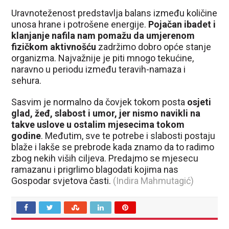
Uravnoteženost predstavlja balans između količine
unosa hrane i potrošene energije.
Pojačan ibadet i
klanjanje nafila nam pomažu da umjerenom
fizičkom aktivnošću
zadržimo dobro opće stanje
organizma. Najvažnije je piti mnogo tekućine,
naravno u periodu između teravih-namaza i
sehura.
Sasvim je normalno da čovjek tokom posta
osjeti
glad, žeđ, slabost i umor, jer nismo navikli na
takve uslove u ostalim mjesecima tokom
godine
. Međutim, sve te potrebe i slabosti postaju
blaže i lakše se prebrode kada znamo da to radimo
zbog nekih viših ciljeva. Predajmo se mjesecu
ramazanu i prigrlimo blagodati kojima nas
Gospodar svjetova časti.
(Indira Mahmutagić)