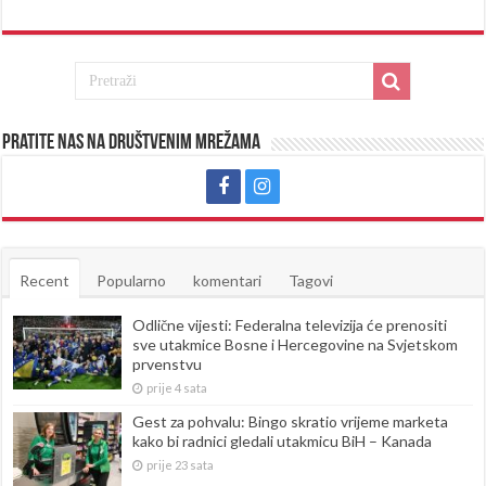
Pratite nas na društvenim mrežama
Recent
Popularno
komentari
Tagovi
Odlične vijesti: Federalna televizija će prenositi
sve utakmice Bosne i Hercegovine na Svjetskom
prvenstvu
prije 4 sata
Gest za pohvalu: Bingo skratio vrijeme marketa
kako bi radnici gledali utakmicu BiH – Kanada
prije 23 sata