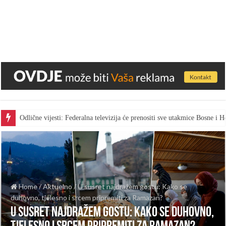
Odlične vijesti: Federalna televizija će prenositi sve utakmice Bosne i
Home
/
Aktuelno
/
U susret najdražem gostu: Kako se
duhovno, tjelesno i srcem pripremiti za Ramazan?
U susret najdražem gostu: Kako se duhovno,