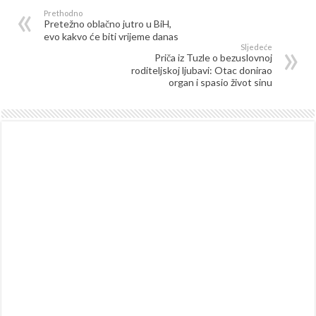
Prethodno
Pretežno oblačno jutro u BiH,
evo kakvo će biti vrijeme danas
Sljedeće
Priča iz Tuzle o bezuslovnoj
roditeljskoj ljubavi: Otac donirao
organ i spasio život sinu