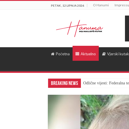
O Hanumi
Impress
PETAK , 12 LIPNJA 2026
Početna
Aktuelno
Vjerski kutak
Breaking News
Odlične vijesti: Federalna 