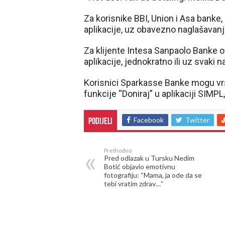
Za korisnike BBI, Union i Asa bank
aplikacije, uz obavezno naglašavanj
Za klijente Intesa Sanpaolo Banke
aplikacije, jednokratno ili uz svaki n
Korisnici Sparkasse Banke mogu vrš
funkcije “Doniraj” u aplikaciji SIMP
Facebook
Twitter
Podijeli
Prethodno
Pred odlazak u Tursku Nedim
Botić objavio emotivnu
fotografiju: “Mama, ja ode da se
tebi vratim zdrav…”