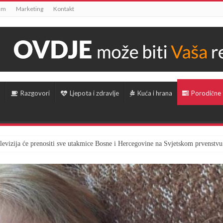
um
Marketing
Kontakt
Razgovori
Ljepota i zdravlje
Kuća i hrana
Porodične
televizija će prenositi sve utakmice Bosne i Hercegovine na Svjetskom prvenstvu