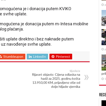
p
e, omogućena je i donacija putem KVIKO
e svrhe uplate.
 omogućena je donacija putem m-Intesa mobilne
alog plaćanja.
iti uplate direktno i bez naknade putem
L, uz navođenje svrhe uplate.
p
Stumbleupon
LinkedIn
Pinterest
Sljedeće
pri
Rijaset objavio: Cijena odlaska na
hadž za 2025. godinu košta
1
13.950,00 KM, prijavljeno više od
dvije hiljade vjernika
Rece
Re