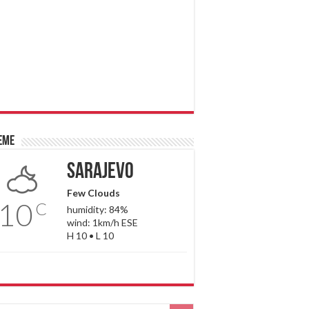
eme
Sarajevo
Few Clouds
10
C
humidity: 84%
wind: 1km/h ESE
H 10 • L 10