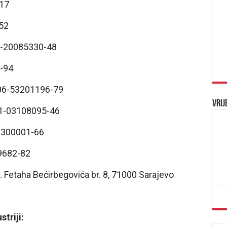
-17
52
0-20085330-48
-94
306-53201196-79
Vrij
21-03108095-46
11300001-66
9682-82
. Fetaha Bećirbegovića br. 8, 71000 Sarajevo
triji: