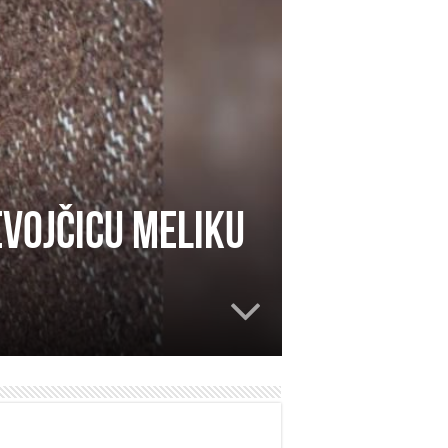
evojčicu Meliku