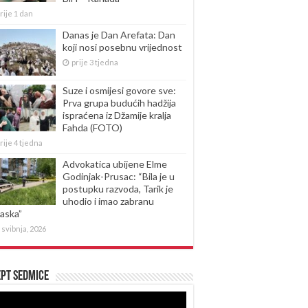
rije 1 dan
Danas je Dan Arefata: Dan
koji nosi posebnu vrijednost
prije 3 tjedna
Suze i osmijesi govore sve:
Prva grupa budućih hadžija
ispraćena iz Džamije kralja
Fahda (FOTO)
rije 4 tjedna
Advokatica ubijene Elme
Godinjak-Prusac: “Bila je u
postupku razvoda, Tarik je
uhodio i imao zabranu
laska”
 svibnja, 2026
pt sedmice
produktor