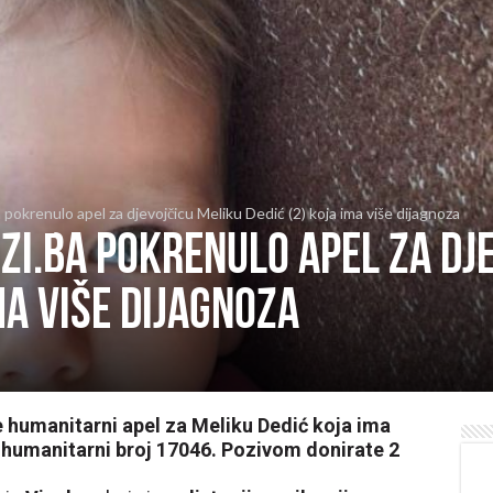
pokrenulo apel za djevojčicu Meliku Dedić (2) koja ima više dijagnoza
i.ba pokrenulo apel za dj
ma više dijagnoza
 humanitarni apel za Meliku Dedić koja ima
t humanitarni broj 17046. Pozivom donirate 2