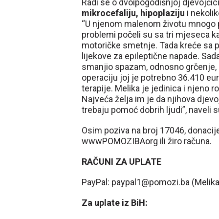
Radi se o dvoipogodišnjoj djevojčici
mikrocefaliju, hipoplaziju
i nekolik
“U njenom malenom životu mnogo put
problemi počeli su sa tri mjeseca k
motoričke smetnje. Tada kreće sa pr
lijekove za epileptične napade. Sad
smanjio spazam, odnosno grčenje, a 
operaciju joj je potrebno 36.410 eur
terapije. Melika je jedinica i njeno r
Najveća želja im je da njihova djev
trebaju pomoć dobrih ljudi”, naveli 
Osim poziva na broj 17046, donaci
wwwPOMOZIBAorg ili žiro računa.
RAČUNI ZA UPLATE
PayPal: paypal1@pomozi.ba (Melika
Za uplate iz BiH: