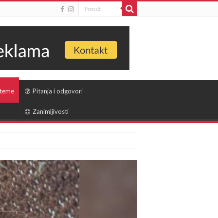
 teme
Pitanja i odgovori
Zanimljivosti