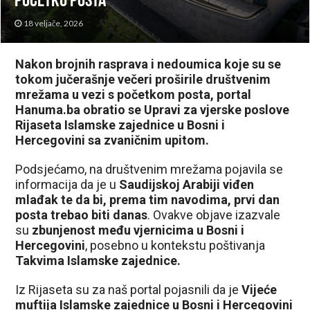
početku posta
18 veljače, 2026
Nakon brojnih rasprava i nedoumica koje su se
tokom jučerašnje večeri proširile društvenim
mrežama u vezi s početkom posta, portal
Hanuma.ba obratio se Upravi za vjerske poslove
Rijaseta Islamske zajednice u Bosni i
Hercegovini sa zvaničnim upitom.
Podsjećamo, na društvenim mrežama pojavila se
informacija da je u
Saudijskoj Arabiji viđen
mlađak te da bi, prema tim navodima, prvi dan
posta trebao biti danas
. Ovakve objave izazvale
su
zbunjenost među vjernicima u Bosni i
Hercegovini
, posebno u kontekstu poštivanja
Takvima Islamske zajednice.
Iz Rijaseta su za naš portal pojasnili da je
Vijeće
muftija Islamske zajednice u Bosni i Hercegovini