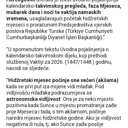
kalendarsko-
takvimskog pregleda, faza Mjeseca,
mubarek dana i noći te vaktija namaskih
vremena,
usaglašavajući početak hidžretskih
mjeseci s proračunom Predsjedništva vjerskih
poslova Republike Turske (Türkiye Cumhuriyeti
Cumhurbaşkanlığı Diyanet İşleri Başkanlığı).”
“U spomenutom tekstu Uvodna pojašnjenja o
kalendarsko-takvimskom dijelu, koji prethodi
službenoj Vaktiji za 2026. (1447/1448.) godinu,
navodi se sljedeće:
“
Hidžretski mjesec počinje one večeri (akšama)
kada se prvi put iza mijene vidi mlađak. Pod
vidljivošću mlađaka podrazumijeva se
astronomska vidljivost
. Ona je za neko mjesto
pozitivna kada Sunce u mjestu promatranja zađe
prije Mjeseca i tada, s tim akšamom, počinje
naredni mjesec hidžretske godine. Ako je vidljivost
negativna ili nula, tj. ako Sunce zađe poslije