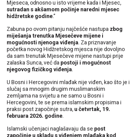
Mjeseca, odnosno u isto vrijeme kada i Mjesec,
sutradan s akšamom počinje naredni mjesec
hidžretske godine
.”
Zabuna po ovom pitanju najčešće nastupa
zbog
miješanja trenutka Mjesečeve mijene i
mogućnosti njenoga viđenja
. Za priznavanje
početka novog Hidžretskog mjesca nije dovoljno
da sam trenutak Mjesečeve mijene nastupi prije
zalaska Sunca, već da
postoji i mogućnost
njegovog fizičkog viđenja
.
U Bosni i Hercegovini mlađak nije viđen, kao što je i
slučaj sa mnogim drugim muslimanskim
zemljama na svijetu a ne samo u Bosni i
Hercegovini, te se prema islamskim propisima i
praksi post započinje sutra,
u četvrtak, 19.
februara 2026. godine
.
Islamski učenjaci naglašavaju da se
post
započinje u skladu s viđenjem mlađaka kod