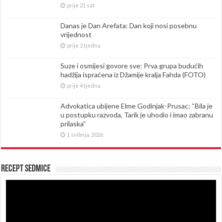
prije 21 sat
Danas je Dan Arefata: Dan koji nosi posebnu
vrijednost
prije 2 tjedna
Suze i osmijesi govore sve: Prva grupa budućih
hadžija ispraćena iz Džamije kralja Fahda (FOTO)
prije 4 tjedna
Advokatica ubijene Elme Godinjak-Prusac: “Bila je
u postupku razvoda, Tarik je uhodio i imao zabranu
prilaska”
1 svibnja, 2026
Recept sedmice
Reproduktor
videozapisa