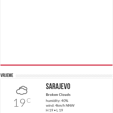
Vrijeme
Sarajevo
Broken Clouds
19
C
humidity: 40%
wind: 4km/h NNW
H 19 • L 19