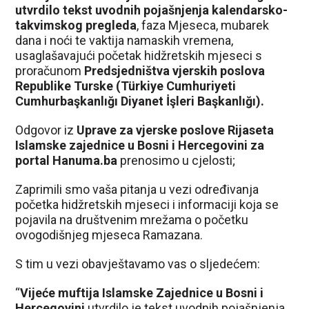
utvrdilo tekst uvodnih pojašnjenja kalendarsko-
takvimskog pregleda
, faza Mjeseca, mubarek
dana i noći te vaktija namaskih vremena,
usaglašavajući početak hidžretskih mjeseci s
proračunom
Predsjedništva vjerskih poslova
Republike Turske (Türkiye Cumhuriyeti
Cumhurbaşkanlığı Diyanet İşleri Başkanlığı).
Odgovor iz
Uprave za vjerske poslove
Rijaseta
Islamske zajednice u Bosni i Hercegovini za
portal Hanuma.ba
prenosimo u cjelosti;
Zaprimili smo vaša pitanja u vezi određivanja
početka hidžretskih mjeseci i informaciji koja se
pojavila na društvenim mrežama o početku
ovogodišnjeg mjeseca Ramazana.
S tim u vezi obavještavamo vas o sljedećem:
“
Vijeće muftija Islamske Zajednice u Bosni i
Hercegovini
utvrdilo je tekst uvodnih pojašnjenja