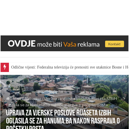
Odlične vijesti: Federalna televizija će prenositi sve utakmice Bosne i
Home
/
Aktuelno
/
Uprava za vjerske poslove Rijaseta IZBiH
oglasila se za Hanuma.ba nakon rasprava o početku posta
Uprava za vjerske poslove Rijaseta IZBiH
oglasila se za Hanuma.ba nakon rasprava o