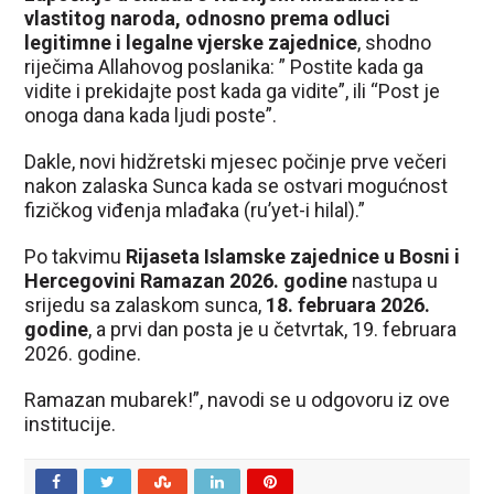
vlastitog naroda, odnosno prema odluci
legitimne i legalne vjerske zajednice
, shodno
riječima Allahovog poslanika: ” Postite kada ga
vidite i prekidajte post kada ga vidite”, ili “Post je
onoga dana kada ljudi poste”.
Dakle, novi hidžretski mjesec počinje prve večeri
nakon zalaska Sunca kada se ostvari mogućnost
fizičkog viđenja mlađaka (ru’yet-i hilal).”
Po takvimu
Rijaseta Islamske zajednice u Bosni i
Hercegovini Ramazan 2026. godine
nastupa u
srijedu sa zalaskom sunca,
18. februara 2026.
godine
, a prvi dan posta je u četvrtak, 19. februara
2026. godine.
Ramazan mubarek!”, navodi se u odgovoru iz ove
institucije.