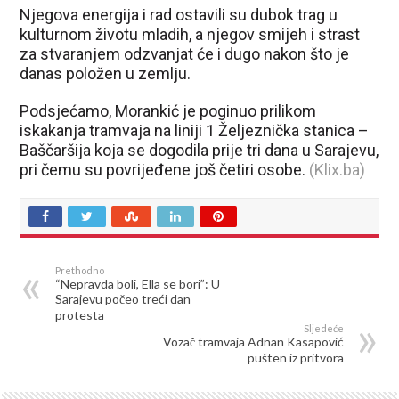
Njegova energija i rad ostavili su dubok trag u
kulturnom životu mladih, a njegov smijeh i strast
za stvaranjem odzvanjat će i dugo nakon što je
danas položen u zemlju.
Podsjećamo, Morankić je poginuo prilikom
iskakanja tramvaja na liniji 1 Željeznička stanica –
Baščaršija koja se dogodila prije tri dana u Sarajevu,
pri čemu su povrijeđene još četiri osobe.
(Klix.ba)
Prethodno
“Nepravda boli, Ella se bori”: U
Sarajevu počeo treći dan
protesta
Sljedeće
Vozač tramvaja Adnan Kasapović
pušten iz pritvora