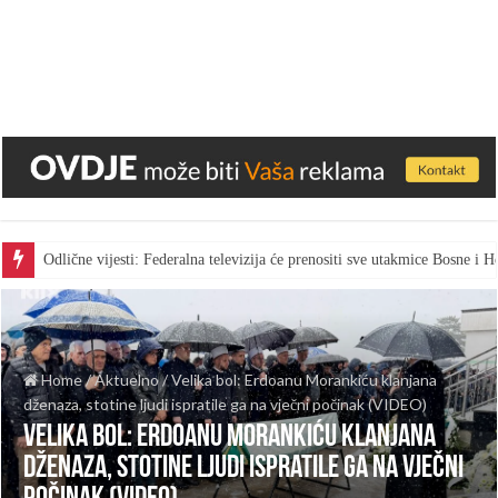
Odlične vijesti: Federalna televizija će prenositi sve utakmice Bosne i
Home
/
Aktuelno
/
Velika bol: Erdoanu Morankiću klanjana
dženaza, stotine ljudi ispratile ga na vječni počinak (VIDEO)
Velika bol: Erdoanu Morankiću klanjana
dženaza, stotine ljudi ispratile ga na vječni