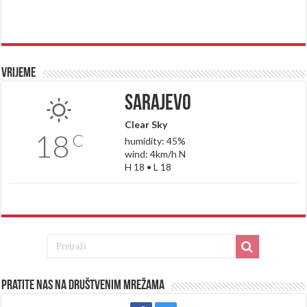
Vrijeme
Sarajevo
Clear Sky
18
C
humidity: 45%
wind: 4km/h N
H 18 • L 18
Pratite nas na društvenim mrežama