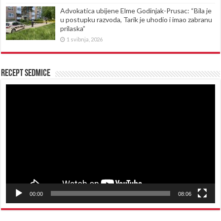
Advokatica ubijene Elme Godinjak-Prusac: “Bila je
u postupku razvoda, Tarik je uhodio i imao zabranu
prilaska”
1 svibnja, 2026
Recept sedmice
Reproduktor
videozapisa
00:00
08:06