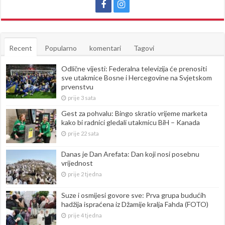
Recent
Popularno
komentari
Tagovi
Odlične vijesti: Federalna televizija će prenositi
sve utakmice Bosne i Hercegovine na Svjetskom
prvenstvu
prije 3 sata
Gest za pohvalu: Bingo skratio vrijeme marketa
kako bi radnici gledali utakmicu BiH – Kanada
prije 22 sata
Danas je Dan Arefata: Dan koji nosi posebnu
vrijednost
prije 2 tjedna
Suze i osmijesi govore sve: Prva grupa budućih
hadžija ispraćena iz Džamije kralja Fahda (FOTO)
prije 4 tjedna