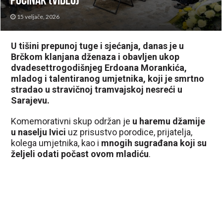
počinak (VIDEO)
15 veljače, 2026
U tišini prepunoj tuge i sjećanja, danas je u
Brčkom klanjana dženaza i obavljen ukop
dvadesettrogodišnjeg Erdoana Morankića,
mladog i talentiranog umjetnika, koji je smrtno
stradao u stravičnoj tramvajskoj nesreći u
Sarajevu.
Komemorativni skup održan je
u haremu džamije
u naselju Ivici
uz prisustvo porodice, prijatelja,
kolega umjetnika, kao i
mnogih sugrađana koji su
željeli odati počast ovom mladiću
.