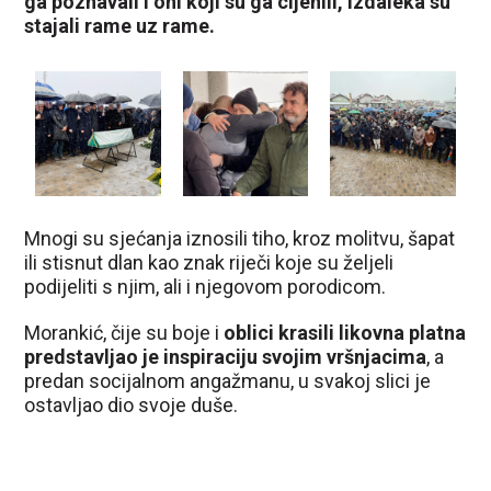
ga poznavali i oni koji su ga cijenili, izdaleka su
stajali rame uz rame.
Mnogi su sjećanja iznosili tiho, kroz molitvu, šapat
ili stisnut dlan kao znak riječi koje su željeli
podijeliti s njim, ali i njegovom porodicom.
Morankić, čije su boje i
oblici krasili likovna platna
predstavljao je inspiraciju svojim vršnjacima
, a
predan socijalnom angažmanu, u svakoj slici je
ostavljao dio svoje duše.