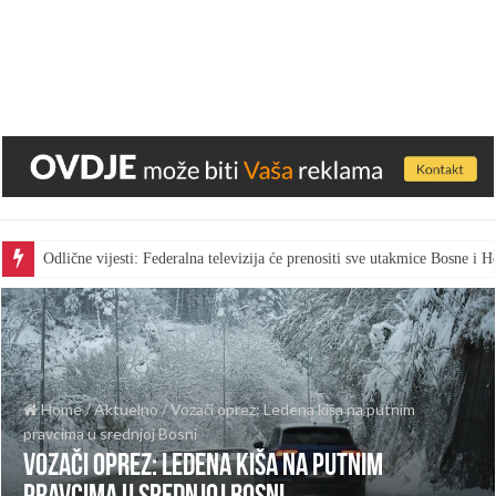
Odlične vijesti: Federalna televizija će prenositi sve utakmice Bosne i
Home
/
Aktuelno
/
Vozači oprez: Ledena kiša na putnim
pravcima u srednjoj Bosni
Vozači oprez: Ledena kiša na putnim