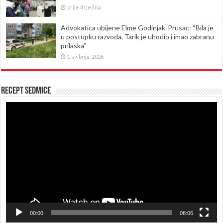
prije 4 tjedna
Advokatica ubijene Elme Godinjak-Prusac: “Bila je
u postupku razvoda, Tarik je uhodio i imao zabranu
prilaska”
1 svibnja, 2026
Recept sedmice
Reproduktor
videozapisa
00:00
08:06