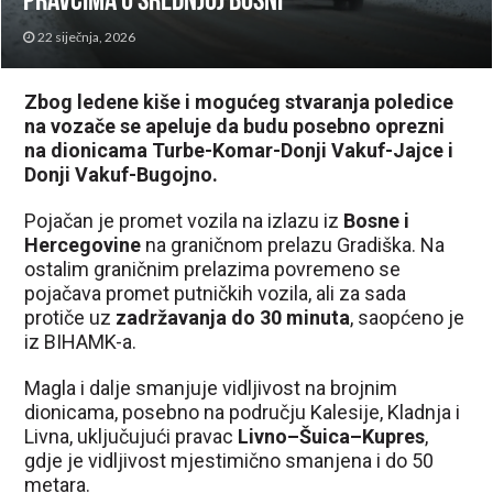
pravcima u srednjoj Bosni
22 siječnja, 2026
Zbog ledene kiše i mogućeg stvaranja poledice
na vozače se apeluje da budu posebno oprezni
na dionicama Turbe-Komar-Donji Vakuf-Jajce i
Donji Vakuf-Bugojno.
Pojačan je promet vozila na izlazu iz
Bosne i
Hercegovine
na graničnom prelazu Gradiška. Na
ostalim graničnim prelazima povremeno se
pojačava promet putničkih vozila, ali za sada
protiče uz
zadržavanja do 30 minuta
, saopćeno je
iz BIHAMK-a.
Magla i dalje smanjuje vidljivost na brojnim
dionicama, posebno na području Kalesije, Kladnja i
Livna, uključujući pravac
Livno–Šuica–Kupres
,
gdje je vidljivost mjestimično smanjena i do 50
metara.