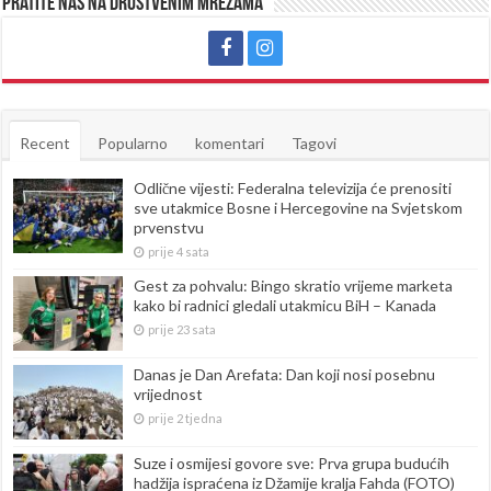
Pratite nas na društvenim mrežama
Recent
Popularno
komentari
Tagovi
Odlične vijesti: Federalna televizija će prenositi
sve utakmice Bosne i Hercegovine na Svjetskom
prvenstvu
prije 4 sata
Gest za pohvalu: Bingo skratio vrijeme marketa
kako bi radnici gledali utakmicu BiH – Kanada
prije 23 sata
Danas je Dan Arefata: Dan koji nosi posebnu
vrijednost
prije 2 tjedna
Suze i osmijesi govore sve: Prva grupa budućih
hadžija ispraćena iz Džamije kralja Fahda (FOTO)