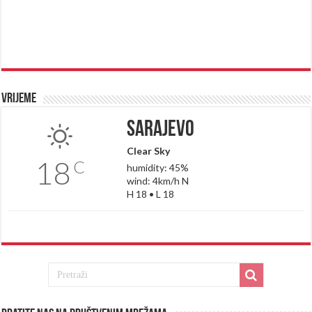
Vrijeme
Sarajevo
Clear Sky
18
C
humidity: 45%
wind: 4km/h N
H 18 • L 18