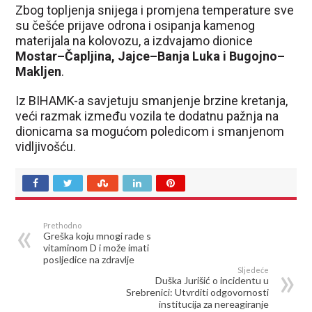
Zbog topljenja snijega i promjena temperature sve
su češće prijave odrona i osipanja kamenog
materijala na kolovozu, a izdvajamo dionice
Mostar–Čapljina, Jajce–Banja Luka i Bugojno–
Makljen
.
Iz BIHAMK-a savjetuju smanjenje brzine kretanja,
veći razmak između vozila te dodatnu pažnja na
dionicama sa mogućom poledicom i smanjenom
vidljivošću.
Prethodno
Greška koju mnogi rade s
vitaminom D i može imati
posljedice na zdravlje
Sljedeće
Duška Jurišić o incidentu u
Srebrenici: Utvrditi odgovornosti
institucija za nereagiranje