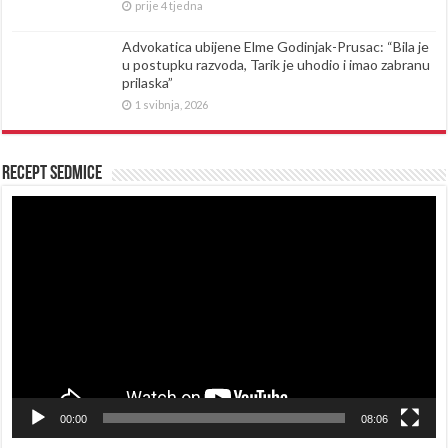
prije 4 tjedna
Advokatica ubijene Elme Godinjak-Prusac: “Bila je
u postupku razvoda, Tarik je uhodio i imao zabranu
prilaska”
1 svibnja, 2026
Recept sedmice
Reproduktor
videozapisa
00:00
08:06