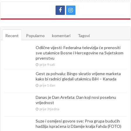
Recent
Popularno
komentari
Tagovi
Odlične vijesti: Federalna televizija će prenositi
sve utakmice Bosne i Hercegovine na Svjetskom
prvenstvu
prije 9 sati
Gest za pohvalu: Bingo skratio vrijeme marketa
kako bi radnici gledali utakmicu BiH – Kanada
prije 1 dan
Danas je Dan Arefata: Dan koji nosi posebnu
vrijednost
prije 3 tjedna
Suze i osmijesi govore sve: Prva grupa budućih
hadžija ispraćena iz Džamije kralja Fahda (FOTO)