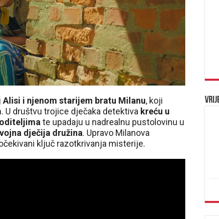
Vrij
 Alisi
i njenom starijem bratu Milanu
, koji
h. U društvu trojice dječaka detektiva
kreću u
oditeljima
te upadaju u nadrealnu pustolovinu u
dvojna dječija družina
. Upravo Milanova
čekivani ključ razotkrivanja misterije.