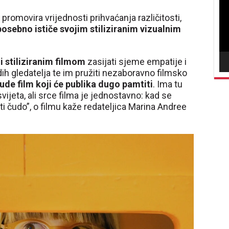
vid
promovira vrijednosti prihvaćanja različitosti,
posebno ističe svojim stiliziranim vizualnim
i stiliziranim filmom
zasijati sjeme empatije i
h gledatelja te im pružiti nezaboravno filmsko
ude film koji će publika dugo pamtiti
. Ima tu
ijeta, ali srce filma je jednostavno: kad se
i čudo”, o filmu kaže redateljica Marina Andree