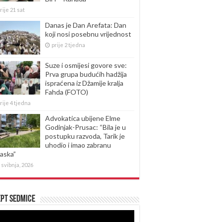
rije 21 sat
Danas je Dan Arefata: Dan
koji nosi posebnu vrijednost
prije 2 tjedna
Suze i osmijesi govore sve:
Prva grupa budućih hadžija
ispraćena iz Džamije kralja
Fahda (FOTO)
rije 4 tjedna
Advokatica ubijene Elme
Godinjak-Prusac: “Bila je u
postupku razvoda, Tarik je
uhodio i imao zabranu
laska”
 svibnja, 2026
pt sedmice
produktor