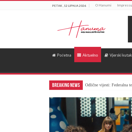
O Hanumi
Impress
PETAK , 12 LIPNJA 2026
Početna
Aktuelno
Vjerski kutak
Breaking News
Odlične vijesti: Federalna 
Gest za pohvalu: Bingo skra