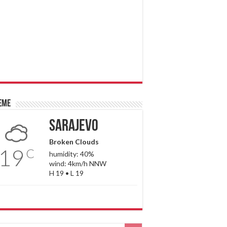
eme
Sarajevo
Broken Clouds
19
C
humidity: 40%
wind: 4km/h NNW
H 19 • L 19