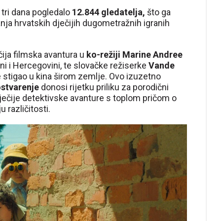
 tri dana pogledalo
12.844 gledatelja,
što ga
ja hrvatskih dječijih dugometražnih igranih
čija filmska avantura u
ko-režiji Marine Andree
sni i Hercegovini, te slovačke režiserke
Vande
e stigao u kina širom zemlje. Ovo izuzetno
ostvarenje
donosi rijetku priliku za porodični
dječije detektivske avanture s toplom pričom o
u različitosti.