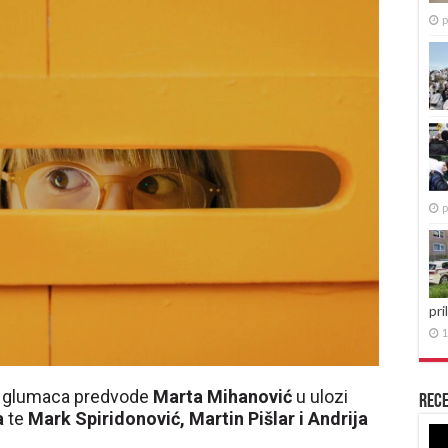
p
p
pri
1
 glumaca predvode
Marta Mihanović
u ulozi
Rece
a
te
Mark Spiridonović, Martin Pišlar i Andrija
Re