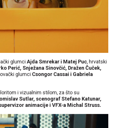
nački glumci
Ajda Smrekar i Matej Puc
, hrvatski
rko Perić, Snježana Sinovčić, Dražen Čuček,
lovački glumci
Csongor Cassai i Gabriela
loritom i vizualnim stilom, za što su
Tomislav Sutlar, scenograf Stefano Katunar,
upervizor animacije i VFX-a Michal Struss.