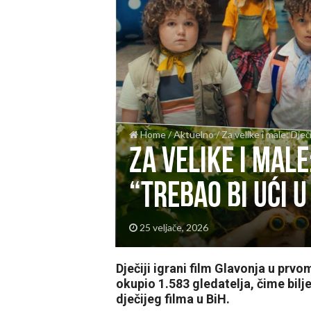
Home
/
Aktuelno
/
Za velike i male: Dječ
Za velike i male
“trebao bi ući 
25 veljače, 2026
Dječiji igrani film Glavonja u prvo
okupio 1.583 gledatelja, čime bilj
dječijeg filma u BiH.