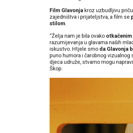
Film Glavonja
kroz uzbudljivu priču 
zajedništva i prijateljstva, a film se
stilom
.
“Želja nam je bila ovako
otkačenim 
razumijevanja u glavama naših mladi
iskustvo. Htjele smo
da Glavonja b
puno humora i čarobnog vizualnog sv
djeca udruže, stvarno mogu napravit
Škop.