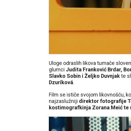
Uloge odraslih likova tumače slove
glumci
Judita Franković Brdar, Bo
Slavko Sobin i Željko Duvnjak
te s
Dzuríková
.
Film se ističe svojom likovnošću, ko
najzaslužniji
direktor fotografije 
kostimografkinja Zorana Meić te s