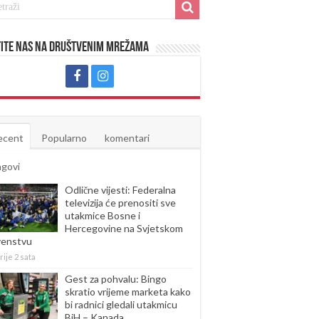
ite nas na društvenim mrežama
ecent
Popularno
komentari
agovi
Odlične vijesti: Federalna
televizija će prenositi sve
utakmice Bosne i
Hercegovine na Svjetskom
venstvu
rije 2 sata
Gest za pohvalu: Bingo
skratio vrijeme marketa kako
bi radnici gledali utakmicu
BiH – Kanada