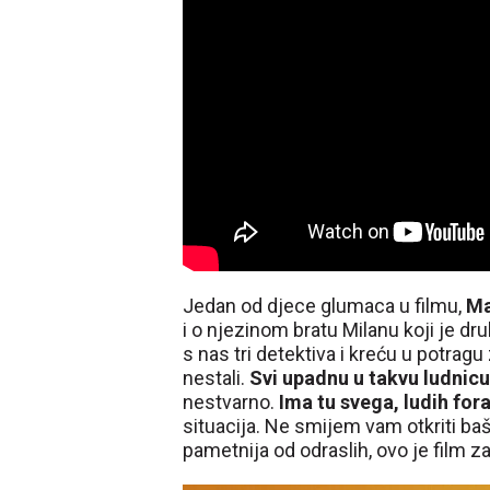
Jedan od djece glumaca u filmu,
Ma
i o njezinom bratu Milanu koji je druk
s nas tri detektiva i kreću u potrag
nestali.
Svi upadnu u takvu ludnic
nestvarno.
Ima tu svega, ludih for
situacija. Ne smijem vam otkriti baš 
pametnija od odraslih, ovo je film za