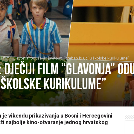
iji film “Glavonja” oduševio javnost, “trebao bi ući u školske kurikulume”
: Dječiji film “Glavonja” od
u školske kurikulume”
m je vikendu prikazivanja u Bosni i Hercegovini
eži najbolje kino-otvaranje jednog hrvatskog