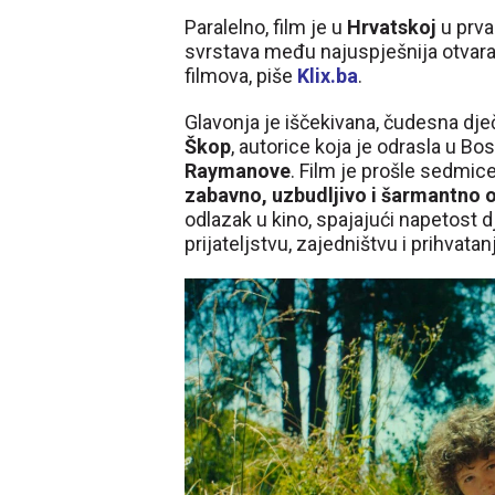
Paralelno, film je u
Hrvatskoj
u prva
svrstava među najuspješnija otvaran
filmova, piše
Klix.ba
.
Glavonja je iščekivana, čudesna dje
Škop
, autorice koja je odrasla u Bo
Raymanove
. Film je prošle sedmic
zabavno, uzbudljivo i šarmantno 
odlazak u kino, spajajući napetost 
prijateljstvu, zajedništvu i prihvatanj