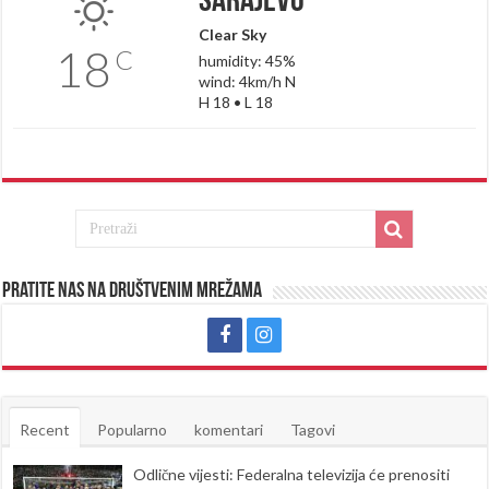
Sarajevo
Clear Sky
18
C
humidity: 45%
wind: 4km/h N
H 18 • L 18
Pratite nas na društvenim mrežama
Recent
Popularno
komentari
Tagovi
Odlične vijesti: Federalna televizija će prenositi