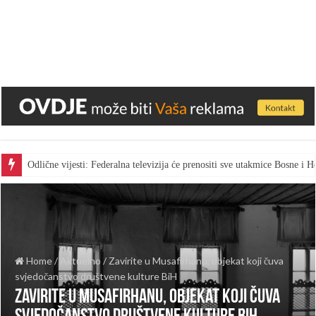
Odlične vijesti: Federalna televizija će prenositi sve utakmice Bosne i
Home
/
Aktuelno
/
Zavirite u Musafirhanu, objekat koji čuva
svjedočanstvo društvene kulture BiH
Zavirite u Musafirhanu, objekat koji čuva