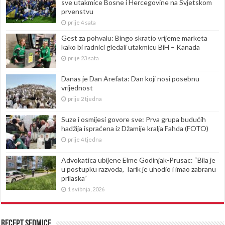
sve utakmice Bosne i Hercegovine na Svjetskom
prvenstvu
prije 4 sata
Gest za pohvalu: Bingo skratio vrijeme marketa
kako bi radnici gledali utakmicu BiH – Kanada
prije 23 sata
Danas je Dan Arefata: Dan koji nosi posebnu
vrijednost
prije 2 tjedna
Suze i osmijesi govore sve: Prva grupa budućih
hadžija ispraćena iz Džamije kralja Fahda (FOTO)
prije 4 tjedna
Advokatica ubijene Elme Godinjak-Prusac: “Bila je
u postupku razvoda, Tarik je uhodio i imao zabranu
prilaska”
1 svibnja, 2026
Recept sedmice