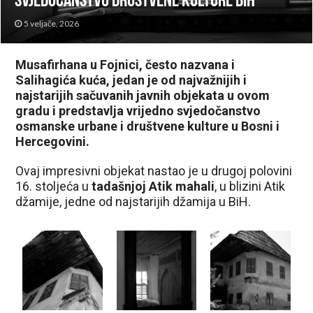
svjedočanstvo društvene kulture BiH
5 veljače, 2026
Musafirhana u Fojnici, često nazvana i
Salihagića kuća, jedan je od najvažnijih i
najstarijih sačuvanih javnih objekata u ovom
gradu i predstavlja vrijedno svjedočanstvo
osmanske urbane i društvene kulture u Bosni i
Hercegovini.
Ovaj impresivni objekat nastao je u drugoj polovini
16. stoljeća u
tadašnjoj Atik mahali
, u blizini Atik
džamije, jedne od najstarijih džamija u BiH.