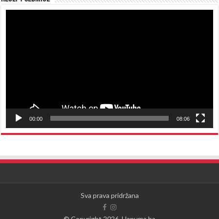
Reproduktor
videozapisa
00:00
08:06
Sva prava pridržana
© Copyright 2026, Hanuma.ba