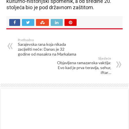
kulturno-historijski spomenik, a od sredine 20.
stoljeća bio je pod državnom zaštitom.
Prethodno
Sarajevska rana koja nikada
zacijeliti neće: Danas je 32
godine od masakra na Markalama
Sljedeće
Objavljena ramazanska vaktija:
Evo kad je prva teravija, sehur,
iftar…