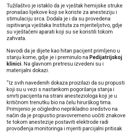
Tužilaštvo je istaklo da je vještak hemijske struke
pronašao lijekove koji se koriste za anesteziju i
stimulaciju srca. Dodala je i da su provedena
ispitivanja vještaka Instituta za mjeriteljstvo, gdje
su vještačeni aparati koji su se koristili tokom
zahvata.
Navodi da je dijete kao hitan pacijent primljeno u
stanju kome, gdje je i preminulo na
Pedijatrijskoj
klinici
. Na glavnom pretresu izvedeni su i
materijalni dokazi.
“Iz svih navedenih dokaza proizilazi da su propusti
koji su u vezi s nastankom pogoršanja stanja i
smrti pacijenta na strani anesteziologa koji je u
kritičnom trenutku bio na čelu hirurškog tima.
Primijenio je očigledno neprikladno sredstvo na
način da je propustio pravovremeno uočiti znakove
te tokom anestezije postaviti elektrode radi
provođenja monitoringa i mjeriti parcijalni pritisak