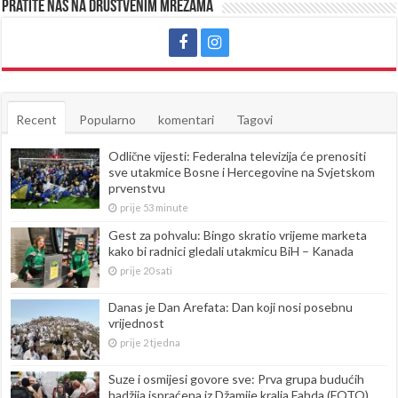
Pratite nas na društvenim mrežama
Recent
Popularno
komentari
Tagovi
Odlične vijesti: Federalna televizija će prenositi
sve utakmice Bosne i Hercegovine na Svjetskom
prvenstvu
prije 53 minute
Gest za pohvalu: Bingo skratio vrijeme marketa
kako bi radnici gledali utakmicu BiH – Kanada
prije 20 sati
Danas je Dan Arefata: Dan koji nosi posebnu
vrijednost
prije 2 tjedna
Suze i osmijesi govore sve: Prva grupa budućih
hadžija ispraćena iz Džamije kralja Fahda (FOTO)