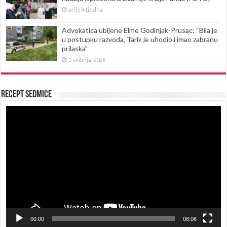
prije 4 tjedna
Advokatica ubijene Elme Godinjak-Prusac: “Bila je
u postupku razvoda, Tarik je uhodio i imao zabranu
prilaska”
1 svibnja, 2026
Recept sedmice
Reproduktor
videozapisa
00:00
08:06