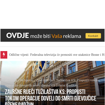
Odlične vijesti: Federalna televizija će prenositi sve utakmice Bosne i
Home
/
Aktuelno
/
Završne riječi Tužilaštva KS: Propusti tokom
operacije doveli do smrti djevojčice Džene Gadžun
Završne riječi Tužilaštva KS: Propusti
tokom operacije doveli do smrti djevojčice