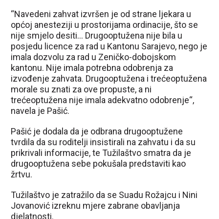
“Navedeni zahvat izvršen je od strane ljekara u
općoj anesteziji u prostorijama ordinacije, što se
nije smjelo desiti… Drugooptužena nije bila u
posjedu licence za rad u Kantonu Sarajevo, nego je
imala dozvolu za rad u Zeničko-dobojskom
kantonu. Nije imala potrebna odobrenja za
izvođenje zahvata. Drugooptužena i trećeoptužena
morale su znati za ove propuste, a ni
trećeoptužena nije imala adekvatno odobrenje“,
navela je Pašić.
Pašić je dodala da je odbrana drugooptužene
tvrdila da su roditelji insistirali na zahvatu i da su
prikrivali informacije, te Tužilaštvo smatra da je
drugooptužena sebe pokušala predstaviti kao
žrtvu.
Tužilaštvo je zatražilo da se Suadu Rožajcu i Nini
Jovanović izreknu mjere zabrane obavljanja
djelatnosti.