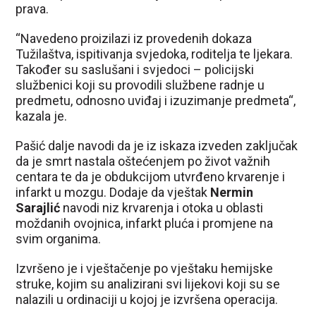
prava.
“Navedeno proizilazi iz provedenih dokaza
Tužilaštva, ispitivanja svjedoka, roditelja te ljekara.
Također su saslušani i svjedoci – policijski
službenici koji su provodili službene radnje u
predmetu, odnosno uviđaj i izuzimanje predmeta“,
kazala je.
Pašić dalje navodi da je iz iskaza izveden zaključak
da je smrt nastala oštećenjem po život važnih
centara te da je obdukcijom utvrđeno krvarenje i
infarkt u mozgu. Dodaje da vještak
Nermin
Sarajlić
navodi niz krvarenja i otoka u oblasti
moždanih ovojnica, infarkt pluća i promjene na
svim organima.
Izvršeno je i vještačenje po vještaku hemijske
struke, kojim su analizirani svi lijekovi koji su se
nalazili u ordinaciji u kojoj je izvršena operacija.