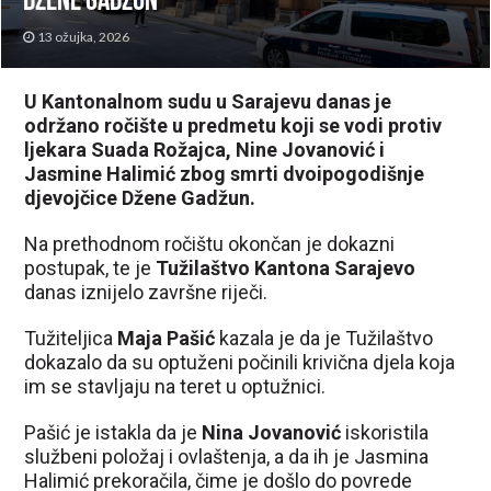
Džene Gadžun
13 ožujka, 2026
U Kantonalnom sudu u Sarajevu danas je
održano ročište u predmetu koji se vodi protiv
ljekara Suada Rožajca, Nine Jovanović i
Jasmine Halimić zbog smrti dvoipogodišnje
djevojčice Džene Gadžun.
Na prethodnom ročištu okončan je dokazni
postupak, te je
Tužilaštvo Kantona Sarajevo
danas iznijelo završne riječi.
Tužiteljica
Maja Pašić
kazala je da je Tužilaštvo
dokazalo da su optuženi počinili krivična djela koja
im se stavljaju na teret u optužnici.
Pašić je istakla da je
Nina Jovanović
iskoristila
službeni položaj i ovlaštenja, a da ih je Jasmina
Halimić prekoračila, čime je došlo do povrede