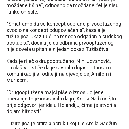
moždane tišine“, odnosno da moždane ćelije nisu
funkcionisale.
“Smatramo da se koncept odbrane prvooptuženog
svodio na koncept odugovlačenja”, kazala je
tužiteljica, ukazujući na mnoga odgađanja sudskog
postupka”, dodala je da odbrana prvooptuženog
nije dovela u pitanje nijedan dokaz Tužilaštva.
Kada je riječ o drugooptuženoj Nini Jovanović,
Tužilaštvo ističe da je stvorila dojam hitnosti u
komunikaciji s roditeljima djevojčice, Amilom i
Murisom.
“Drugooptužena majci piše o iznosu cijene
operacije te je insistirala da joj Amila Gadžun što
prije odgovori jer ide u Holandiju, čime je stvorila
dojam hitnosti.”
Tužiteljica je citirala poruku koju je Amila Gadžun