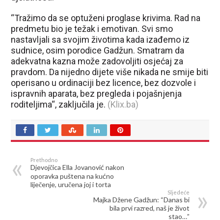
“Tražimo da se optuženi proglase krivima. Rad na
predmetu bio je težak i emotivan. Svi smo
nastavljali sa svojim životima kada izađemo iz
sudnice, osim porodice Gadžun. Smatram da
adekvatna kazna može zadovoljiti osjećaj za
pravdom. Da nijedno dijete više nikada ne smije biti
operisano u ordinaciji bez licence, bez dozvole i
ispravnih aparata, bez pregleda i pojašnjenja
roditeljima“, zaključila je.
(Klix.ba)
Prethodno
Djevojčica Ella Jovanović nakon
oporavka puštena na kućno
liječenje, uručena joj i torta
Sljedeće
Majka Džene Gadžun: “Danas bi
bila prvi razred, naš je život
stao…”