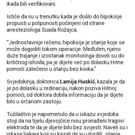
ikada bili verifikovani.
Ističe da su u trenutku kada je došlo do hipoksije
propusti u potpunosti počinjeni od strane
anesteziologa Suada Rožajca.
“Jednostavnije rečeno, hipoksija je stanje koje se
može dogoditi tokom operacije. Međutim, njeno
duže trajanje i izostanak monitoringa doveli su do
kritičnog ishoda, pa je dijete već po dolasku Hitne
pomoći zatečeno u stanju bez kisika.”
Svjedokinja, doktorica
Lamija Huskić
, kazala je da
je po dolasku u ordinaciju, nakon poziva Hitnoj
pomoći, od doktora dobila informaciju da je dijete
bilo u srčanom zastoju.
Tužilaštvo je napomenulo da u iskazu svjedoka
stoji da na tijelu djevojčice nisu pronađeni tragovi
elektroda te da je dijete bilo bez svijesti. Naveli su i
iskaze ljekara koji su kazali da su utvrdili „stanje