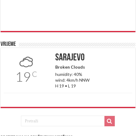
Vrijeme
Sarajevo
Broken Clouds
19
C
humidity: 40%
wind: 4km/h NNW
H 19 • L 19