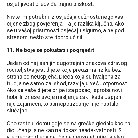
osjetljivost predviđa trajnu bliskost.
Niste im potrebni iz osjećaja dužnosti, nego vas
cijene zbog povjerenja. Ta je razlika ključna. Ako
se u vašoj prisutnosti osjećaju sigurno, a ne pod
stresom, nešto ste dobro učinili.
11. Ne boje se pokušati i pogriješiti
Jedan od najjasnijih dugotrajnih znakova zdravog
roditeljstva jest dijete koje preuzima rizike bez
straha od neuspjeha. Djeca koja su hvaljena za
trud, a ne samo za ishod, razvijaju veću otpornost.
Ako se vaše dijete prijavi za posao, isproba novi
hobi ili iznese svoje mišljenje čak i kada uspjeh
nije zajamčen, to samopouzdanje nije nastalo
slučajno.
Ono raste u domu gdje se na greške gledalo kao na
dio učenja, a ne kao na dokaz neadekvatnosti. S
vremenom djeca nauče da neuspjeh nije fatalan,