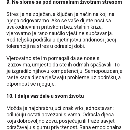
9. Ne slome se pod normalnim životnim stresom
Stres je neizbježan, a ključan je način na koji na
njega odgovaramo. Ako se vaše dijete nosi sa
svakodnevnim pritiskom bez stalnih kriza,
vjerovatno je rano naučilo vještine suočavanja.
Roditeljska podrška u djetinjstvu pridonosi jačoj
toleranciji na stres u odrasloj dobi.
Vjerovatno ste im pomagali da se nose s
izazovima, umjesto da ste ih odmah spašavali. To
je izgradilo njihovu kompetenciju. Samopouzdanje
raste kada djeca rješavaju probleme uz podršku, a
otpornost se njeguje.
10. I dalje vas žele u svom životu
Možda je najohrabrujući znak vrlo jednostavan:
odlučuju ostati povezani s vama. Odrasla djeca
koja dobrovoljno zovu, posjećuju ili traže savjet
odražavaju sigurnu privrženost. Rana emocionalna