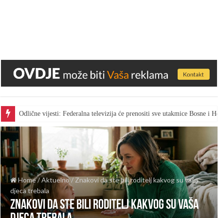
Odlične vijesti: Federalna televizija će prenositi sve utakmice Bosne i
Home
/
Aktuelno
/
Znakovi da ste bili roditelj kakvog su vaša
djeca trebala
Znakovi da ste bili roditelj kakvog su vaša