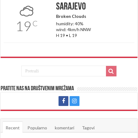
Sarajevo
Broken Clouds
19
C
humidity: 40%
wind: 4km/h NNW
H 19 • L 19
Pratite nas na društvenim mrežama
Recent
Popularno
komentari
Tagovi