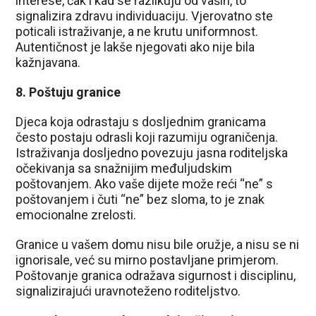
interese, čak i kad se razlikuju od vaših, to
signalizira zdravu individuaciju. Vjerovatno ste
poticali istraživanje, a ne krutu uniformnost.
Autentičnost je lakše njegovati ako nije bila
kažnjavana.
8. Poštuju granice
Djeca koja odrastaju s dosljednim granicama
često postaju odrasli koji razumiju ograničenja.
Istraživanja dosljedno povezuju jasna roditeljska
očekivanja sa snažnijim međuljudskim
poštovanjem. Ako vaše dijete može reći “ne” s
poštovanjem i čuti “ne” bez sloma, to je znak
emocionalne zrelosti.
Granice u vašem domu nisu bile oružje, a nisu se ni
ignorisale, već su mirno postavljane primjerom.
Poštovanje granica odražava sigurnost i disciplinu,
signalizirajući uravnoteženo roditeljstvo.