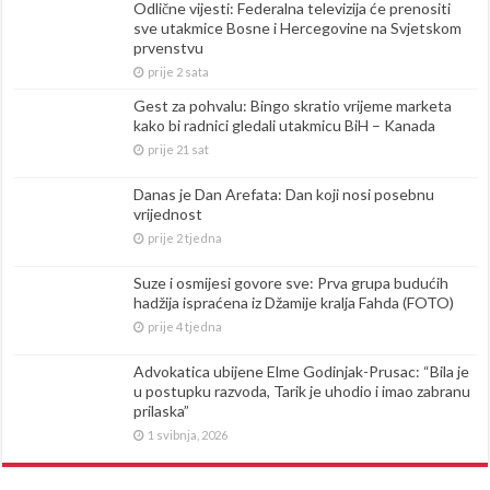
Odlične vijesti: Federalna televizija će prenositi
sve utakmice Bosne i Hercegovine na Svjetskom
prvenstvu
prije 2 sata
Gest za pohvalu: Bingo skratio vrijeme marketa
kako bi radnici gledali utakmicu BiH – Kanada
prije 21 sat
Danas je Dan Arefata: Dan koji nosi posebnu
vrijednost
prije 2 tjedna
Suze i osmijesi govore sve: Prva grupa budućih
hadžija ispraćena iz Džamije kralja Fahda (FOTO)
prije 4 tjedna
Advokatica ubijene Elme Godinjak-Prusac: “Bila je
u postupku razvoda, Tarik je uhodio i imao zabranu
prilaska”
1 svibnja, 2026