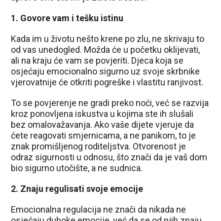
1. Govore vam i tešku istinu
Kada im u životu nešto krene po zlu, ne skrivaju to
od vas unedogled. Možda će u početku oklijevati,
ali na kraju će vam se povjeriti. Djeca koja se
osjećaju emocionalno sigurno uz svoje skrbnike
vjerovatnije će otkriti pogreške i vlastitu ranjivost.
To se povjerenje ne gradi preko noći, već se razvija
kroz ponovljena iskustva u kojima ste ih slušali
bez omalovažavanja. Ako vaše dijete vjeruje da
ćete reagovati smjernicama, a ne panikom, to je
znak promišljenog roditeljstva. Otvorenost je
odraz sigurnosti u odnosu, što znači da je vaš dom
bio sigurno utočište, a ne sudnica.
2. Znaju regulisati svoje emocije
Emocionalna regulacija ne znači da nikada ne
osjećaju duboke emocije, već da se od njih znaju