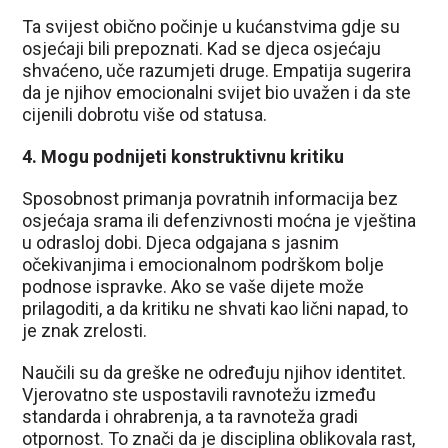
Ta svijest obično počinje u kućanstvima gdje su
osjećaji bili prepoznati. Kad se djeca osjećaju
shvaćeno, uče razumjeti druge. Empatija sugerira
da je njihov emocionalni svijet bio uvažen i da ste
cijenili dobrotu više od statusa.
4. Mogu podnijeti konstruktivnu kritiku
Sposobnost primanja povratnih informacija bez
osjećaja srama ili defenzivnosti moćna je vještina
u odrasloj dobi. Djeca odgajana s jasnim
očekivanjima i emocionalnom podrškom bolje
podnose ispravke. Ako se vaše dijete može
prilagoditi, a da kritiku ne shvati kao lični napad, to
je znak zrelosti.
Naučili su da greške ne određuju njihov identitet.
Vjerovatno ste uspostavili ravnotežu između
standarda i ohrabrenja, a ta ravnoteža gradi
otpornost. To znači da je disciplina oblikovala rast,