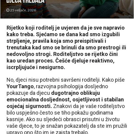
djeca trebala
25 veljače, 2026
Rijetko koji roditelj je uvjeren da je sve napravio
kako treba. Sjećamo se dana kad smo izgubili
strpljenje, pravila koja smo preispitivali i
trenutaka kad smo se brinuli da smo prestrogi ili
nedovoljno strogi. Roditeljstvo se rijetko čini
kao uredan proces. Češće djeluje reaktivno,
iscrpljujuće i nesigurno.
No, djeci nisu potrebni savršeni roditelji. Kako piše
YourTango
, razvojna psihologija dosljedno
pokazuje da djecu
dugotrajno oblikuju
emocionalna dosljednost, osjetljivost i stabilan
osjećaj sigurnosti.
Znakovi da je vaše roditeljstvo
bilo uspješno često se tiho pokažu godinama
kasnije. Ako su sljedeći obrasci prisutni u životu
vaše djece, to je snažan pokazatelj da ste im pružili
upravo ono što im je zaista trebalo.