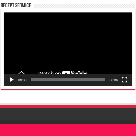
Recept sedmice
Reproduktor
videozapisa
00:00
08:06
Sva prava pridržana