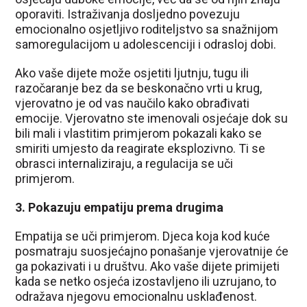
oporaviti. Istraživanja dosljedno povezuju
emocionalno osjetljivo roditeljstvo sa snažnijom
samoregulacijom u adolescenciji i odrasloj dobi.
Ako vaše dijete može osjetiti ljutnju, tugu ili
razočaranje bez da se beskonačno vrti u krug,
vjerovatno je od vas naučilo kako obrađivati
emocije. Vjerovatno ste imenovali osjećaje dok su
bili mali i vlastitim primjerom pokazali kako se
smiriti umjesto da reagirate eksplozivno. Ti se
obrasci internaliziraju, a regulacija se uči
primjerom.
3. Pokazuju empatiju prema drugima
Empatija se uči primjerom. Djeca koja kod kuće
posmatraju suosjećajno ponašanje vjerovatnije će
ga pokazivati i u društvu. Ako vaše dijete primijeti
kada se netko osjeća izostavljeno ili uzrujano, to
odražava njegovu emocionalnu usklađenost.