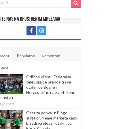
ite nas na društvenim mrežama
ecent
Popularno
komentari
agovi
Odlične vijesti: Federalna
televizija će prenositi sve
utakmice Bosne i
Hercegovine na Svjetskom
venstvu
rije 2 sata
Gest za pohvalu: Bingo
skratio vrijeme marketa kako
bi radnici gledali utakmicu
BiH – Kanada