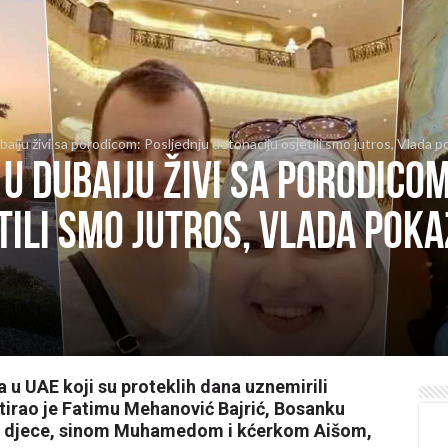
iju živi sa porodicom: Posljednju detonaciju osjetili smo jutros, Vlada po
u Dubaiju živi sa porodicom
tili smo jutros, Vlada poka
 u UAE koji su proteklih dana uznemirili
tirao je Fatimu Mehanović Bajrić, Bosanku
je djece, sinom Muhamedom i kćerkom Aišom,