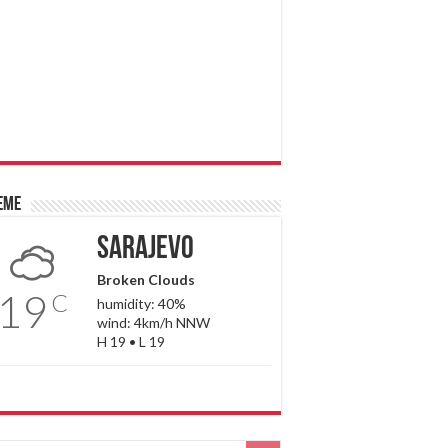
eme
Sarajevo
Broken Clouds
19
C
humidity: 40%
wind: 4km/h NNW
H 19 • L 19