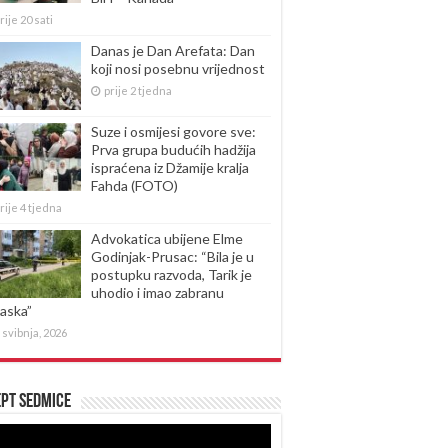
rije 20 sati
Danas je Dan Arefata: Dan
koji nosi posebnu vrijednost
prije 2 tjedna
Suze i osmijesi govore sve:
Prva grupa budućih hadžija
ispraćena iz Džamije kralja
Fahda (FOTO)
rije 4 tjedna
Advokatica ubijene Elme
Godinjak-Prusac: “Bila je u
postupku razvoda, Tarik je
uhodio i imao zabranu
laska”
 svibnja, 2026
pt sedmice
produktor