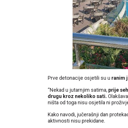
Prve detonacije osjetili su u
ranim j
“Nekad u jutarnjim satima,
prije se
drugu kroz nekoliko sati.
Olakšavaj
ništa od toga nisu osjetila ni proživje
Kako navodi, jučerašnji dan protek
aktivnosti nisu prekidane.