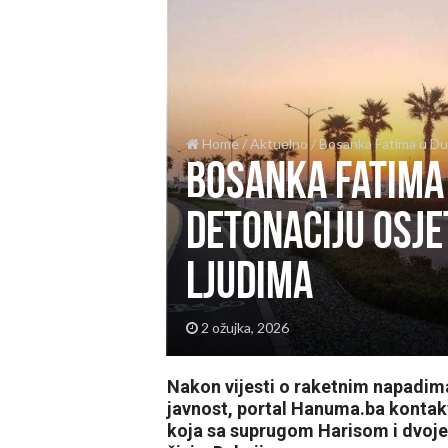
Home
/
Aktuelno
/
Bosanka Fatima u Duba
Bosanka Fatima 
detonaciju osje
ljudima
2 ožujka, 2026
Nakon vijesti o raketnim napadima
javnost, portal Hanuma.ba kontak
koja sa suprugom Harisom i dvo