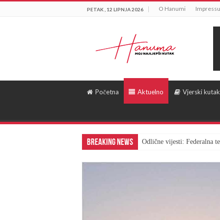
O Hanumi
Impress
PETAK , 12 LIPNJA 2026
Početna
Aktuelno
Vjerski kutak
Breaking News
Odlične vijesti: Federalna 