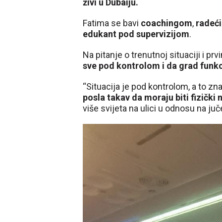
živi u Dubaiju.
Fatima se bavi
coachingom
,
radeći
edukant pod supervizijom
.
Na pitanje o trenutnoj situaciji i p
sve pod kontrolom i da grad funk
“Situacija je pod kontrolom, a to znač
posla takav da moraju biti fizički 
više svijeta na ulici u odnosu na juče