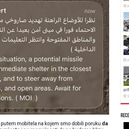
p
p
pri
1
Rece
, putem mobitela na kojem smo dobili poruku
da
Re