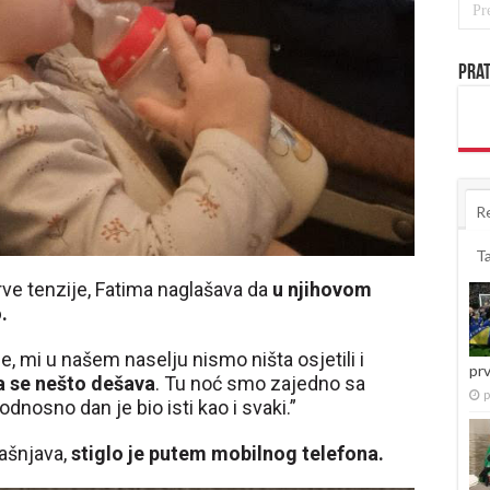
Prat
R
T
rve tenzije, Fatima naglašava da
u njihovom
.
, mi u našem naselju nismo ništa osjetili i
pr
da se nešto dešava
. Tu noć smo zajedno sa
p
dnosno dan je bio isti kao i svaki.”
ašnjava,
stiglo je putem mobilnog telefona.