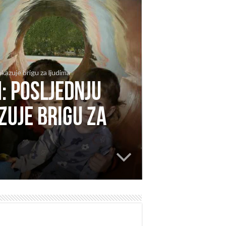
kazuje brigu za ljudima
: Posljednju
zuje brigu za