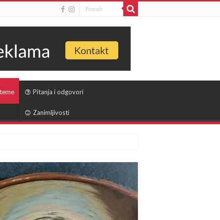
 teme
Pitanja i odgovori
Zanimljivosti