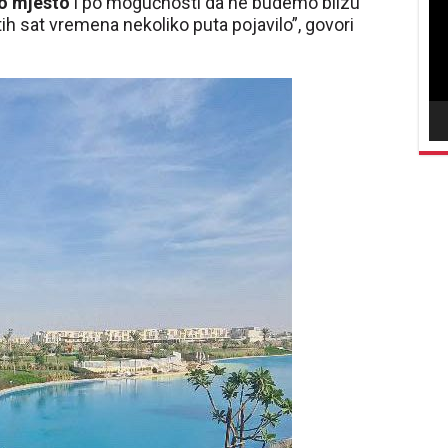
vid
no mjesto
i po mogućnosti da ne budemo blizu
tih sat vremena nekoliko puta pojavilo”, govori