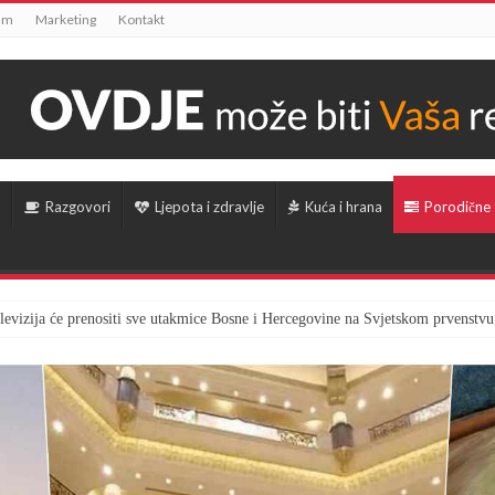
um
Marketing
Kontakt
Razgovori
Ljepota i zdravlje
Kuća i hrana
Porodične
televizija će prenositi sve utakmice Bosne i Hercegovine na Svjetskom prvenstvu