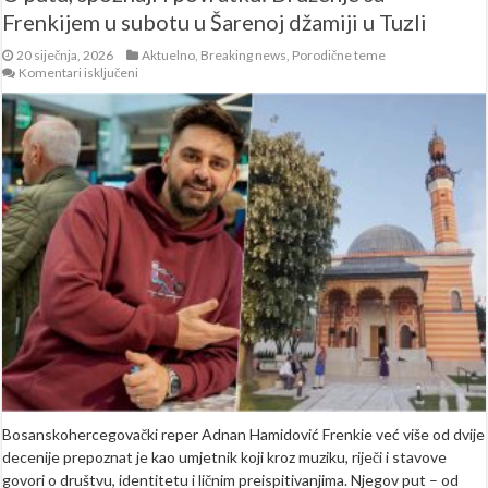
Frenkijem u subotu u Šarenoj džamiji u Tuzli
20 siječnja, 2026
Aktuelno
,
Breaking news
,
Porodične teme
za
Komentari isključeni
O
putu,
spoznaji
i
povratku:
Druženje
sa
Frenkijem
u
subotu
u
Šarenoj
džamiji
u
Tuzli
Bosanskohercegovački reper Adnan Hamidović Frenkie već više od dvije
decenije prepoznat je kao umjetnik koji kroz muziku, riječi i stavove
govori o društvu, identitetu i ličnim preispitivanjima. Njegov put – od