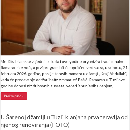
Ramazanske
noći
u
Tuzli
Medžlis Islamske zajednice Tuzla i ove godine organizira tradicionalne
Ramazanske noći, a prvi program bit će upriličen već sutra, u subotu, 21.
februara 2026. godine, poslije teravih-namaza u džamiji „Kralj Abdullah“,
kada će predavanje održati hafiz Ammar-ef. Bašić. Ramazan u Tuzli ove
godine donosi niz duhovnih susreta, večeri ispunjenih učenjem, …
Pročitaj više »
U Šarenoj džamiji u Tuzli klanjana prva teravija od
njenog renoviranja (FOTO)