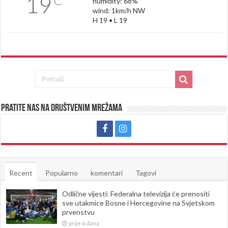
19
C
humidity: 68%
wind: 1km/h NW
H 19 • L 19
Pratite nas na društvenim mrežama
Recent
Popularno
komentari
Tagovi
Odlične vijesti: Federalna televizija će prenositi
sve utakmice Bosne i Hercegovine na Svjetskom
prvenstvu
prije 6 dana