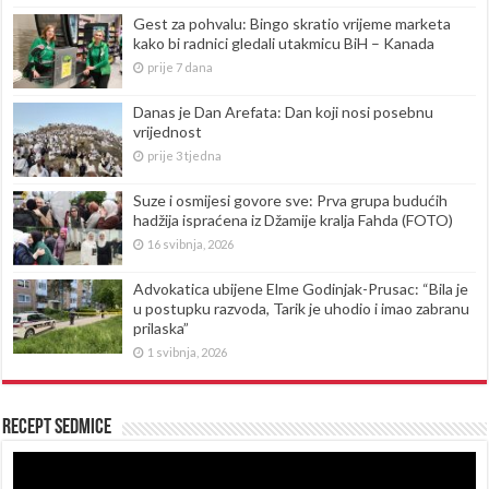
Gest za pohvalu: Bingo skratio vrijeme marketa
kako bi radnici gledali utakmicu BiH – Kanada
prije 7 dana
Danas je Dan Arefata: Dan koji nosi posebnu
vrijednost
prije 3 tjedna
Suze i osmijesi govore sve: Prva grupa budućih
hadžija ispraćena iz Džamije kralja Fahda (FOTO)
16 svibnja, 2026
Advokatica ubijene Elme Godinjak-Prusac: “Bila je
u postupku razvoda, Tarik je uhodio i imao zabranu
prilaska”
1 svibnja, 2026
Recept sedmice
Reproduktor
videozapisa