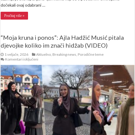
dočekali ovaj odabrani …
Pročitaj više »
“Moja kruna i ponos”: Ajla Hadžić Musić pitala
djevojke koliko im znači hidžab (VIDEO)
1 veljače, 2026
Aktuelno
,
Breaking news
,
Porodične teme
za
Komentari isključeni
“Moja
kruna
i
ponos”:
Ajla
Hadžić
Musić
pitala
djevojke
koliko
im
znači
hidžab
(VIDEO)