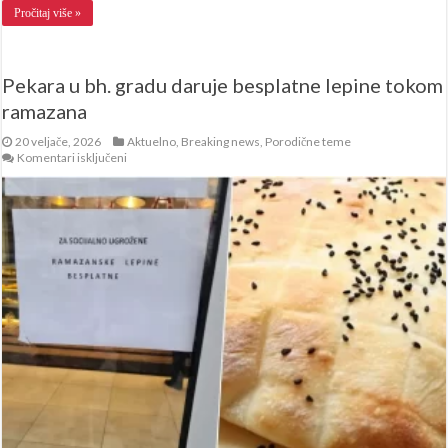
Pročitaj više »
Pekara u bh. gradu daruje besplatne lepine tokom
ramazana
20 veljače, 2026
Aktuelno
,
Breaking news
,
Porodične teme
za
Komentari isključeni
Pekara
u
bh.
gradu
daruje
besplatne
lepine
tokom
ramazana