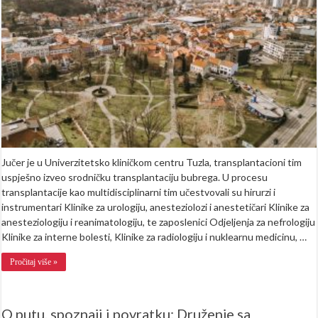
ljubavi:
Otac
donirao
organ
i
spasio
život
sinu
Jučer je u Univerzitetsko kliničkom centru Tuzla, transplantacioni tim
uspješno izveo srodničku transplantaciju bubrega. U procesu
transplantacije kao multidisciplinarni tim učestvovali su hirurzi i
instrumentari Klinike za urologiju, anesteziolozi i anestetičari Klinike za
anesteziologiju i reanimatologiju, te zaposlenici Odjeljenja za nefrologiju
Klinike za interne bolesti, Klinike za radiologiju i nuklearnu medicinu, …
Pročitaj više »
O putu, spoznaji i povratku: Druženje sa