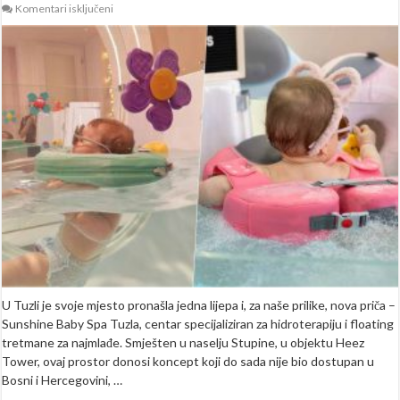
za
Komentari isključeni
“U
vodi
rastemo
snažnije”:
Tuzla
dobila
svoj
prvi
baby
spa
centar,
pruža
benefite
za
razvoj
djeteta
(FOTO+VIDEO)
U Tuzli je svoje mjesto pronašla jedna lijepa i, za naše prilike, nova priča –
Sunshine Baby Spa Tuzla, centar specijaliziran za hidroterapiju i floating
tretmane za najmlađe. Smješten u naselju Stupine, u objektu Heez
Tower, ovaj prostor donosi koncept koji do sada nije bio dostupan u
Bosni i Hercegovini, …