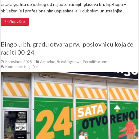
crtača grafita do jednog od najautentičnijih glasova bh. hip-hopa –
obilježen je i profesionalnim uspjesima, ali i dubokim unutrašnjim …
Pročitaj više »
Bingo u bh. gradu otvara prvu poslovnicu koja će
raditi 00-24
9 prosinca, 2025
Aktuelno
,
Breaking news
,
Porodične teme
za
Komentari isključeni
Bingo
u
bh.
gradu
otvara
prvu
poslovnicu
koja
će
raditi
00-
24