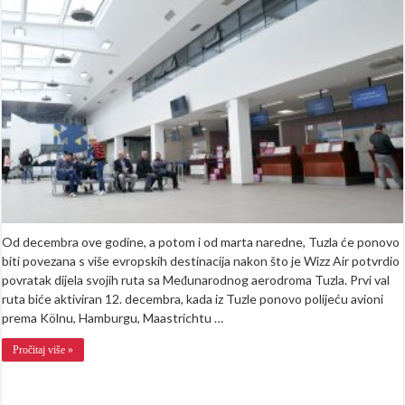
moći
letjeti
iz
Tuzle:
Lista
destinacija
širi
se
već
od
decembra
Od decembra ove godine, a potom i od marta naredne, Tuzla će ponovo
biti povezana s više evropskih destinacija nakon što je Wizz Air potvrdio
povratak dijela svojih ruta sa Međunarodnog aerodroma Tuzla. Prvi val
ruta biće aktiviran 12. decembra, kada iz Tuzle ponovo polijeću avioni
prema Kölnu, Hamburgu, Maastrichtu …
Pročitaj više »