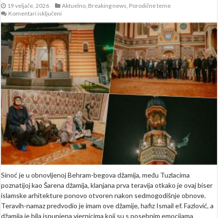
19 veljače, 2026
Aktuelno
,
Breaking news
,
Porodične teme
za
Komentari isključeni
U
Šarenoj
džamiji
u
Tuzli
klanjana
prva
teravija
od
njenog
renoviranja
(FOTO)
Sinoć je u obnovljenoj Behram-begova džamija, među Tuzlacima
poznatijoj kao Šarena džamija, klanjana prva teravija otkako je ovaj biser
islamske arhitekture ponovo otvoren nakon sedmogodišnje obnove.
Teravih-namaz predvodio je imam ove džamije, hafiz Ismail ef. Fazlović, a
džamija je bila ispunjena vjernicima koji su s posebnim emocijama