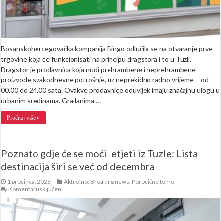
Bosanskohercegovačka kompanija Bingo odlučila se na otvaranje prve
trgovine koja će funkcionisati na principu dragstora i to u Tuzli.
Dragstor je prodavnica koja nudi prehrambene i neprehrambene
proizvode svakodnevne potrošnje, uz neprekidno radno vrijeme – od
00.00 do 24.00 sata. Ovakve prodavnice oduvijek imaju značajnu ulogu u
urbanim sredinama. Građanima …
Pročitaj više »
Poznato gdje će se moći letjeti iz Tuzle: Lista
destinacija širi se već od decembra
1 prosinca, 2025
Aktuelno
,
Breaking news
,
Porodične teme
za
Komentari isključeni
Poznato
gdje
će
se