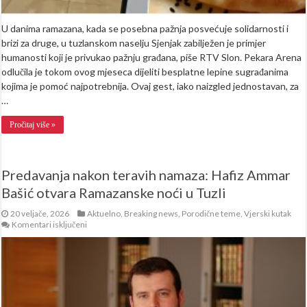
U danima ramazana, kada se posebna pažnja posvećuje solidarnosti i
brizi za druge, u tuzlanskom naselju Sjenjak zabilježen je primjer
humanosti koji je privukao pažnju građana, piše RTV Slon. Pekara Arena
odlučila je tokom ovog mjeseca dijeliti besplatne lepine sugrađanima
kojima je pomoć najpotrebnija. Ovaj gest, iako naizgled jednostavan, za
…
Pročitaj više »
Predavanja nakon teravih namaza: Hafiz Ammar
Bašić otvara Ramazanske noći u Tuzli
20 veljače, 2026
Aktuelno
,
Breaking news
,
Porodične teme
,
Vjerski kutak
za
Komentari isključeni
Predavanja
nakon
teravih
namaza:
Hafiz
Ammar
Bašić
otvara