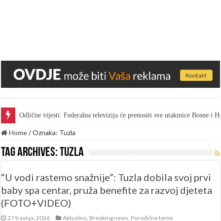
Gest za pohvalu: Bingo skratio vrijeme marketa kako bi radnici gledal
Home
/
Oznaka:
Tuzla
Tag Archives:
Tuzla
“U vodi rastemo snažnije”: Tuzla dobila svoj prvi
baby spa centar, pruža benefite za razvoj djeteta
(FOTO+VIDEO)
27 travnja, 2026
Aktuelno
,
Breaking news
,
Porodične teme