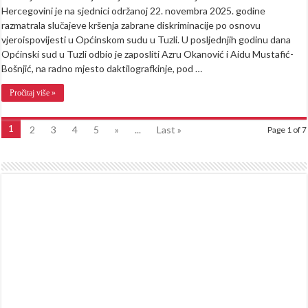
Hercegovini je na sjednici održanoj 22. novembra 2025. godine
razmatrala slučajeve kršenja zabrane diskriminacije po osnovu
vjeroispovijesti u Općinskom sudu u Tuzli. U posljednjih godinu dana
Općinski sud u Tuzli odbio je zaposliti Azru Okanović i Aidu Mustafić-
Bošnjić, na radno mjesto daktilografkinje, pod …
Pročitaj više »
1
2
3
4
5
»
...
Last »
Page 1 of 7