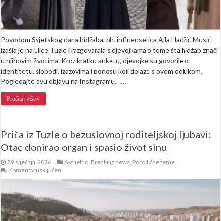
Povodom Svjetskog dana hidžaba, bh. influenserica Ajla Hadžić Musić
izašla je na ulice Tuzle i razgovarala s djevojkama o tome šta hidžab znači
u njihovim životima. Kroz kratku anketu, djevojke su govorile o
identitetu, slobodi, izazovima i ponosu koji dolaze s ovom odlukom.
Pogledajte ovu objavu na Instagramu. …
Pročitaj više »
Priča iz Tuzle o bezuslovnoj roditeljskoj ljubavi:
Otac donirao organ i spasio život sinu
29 siječnja, 2026
Aktuelno
,
Breaking news
,
Porodične teme
za
Komentari isključeni
Priča
iz
Tuzle
o
bezuslovnoj
roditeljskoj