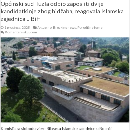
Općinski sud Tuzla odbio zaposliti dvije
kandidatkinje zbog hidžaba, reagovala Islamska
zajednica u BiH
1 prosinca, 2025
Aktuelno
,
Breaking news
,
Porodične teme
za
Komentari isključeni
Općinski
sud
Tuzla
odbio
zaposliti
dvije
kandidatkinje
zbog
hidžaba,
reagovala
Islamska
zajednica
u
BiH
Komisija za slobodu vjere Rijaseta Islamske zajednice u Bosni i