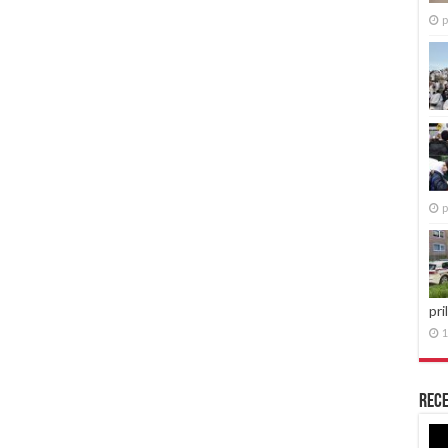
p
p
pri
1
Rece
Re