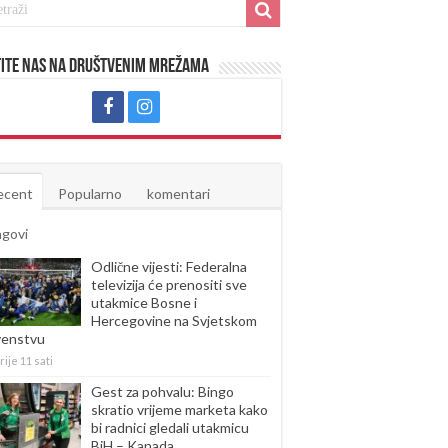
ite nas na društvenim mrežama
ecent
Popularno
komentari
agovi
Odlične vijesti: Federalna
televizija će prenositi sve
utakmice Bosne i
Hercegovine na Svjetskom
venstvu
rije 11 sati
Gest za pohvalu: Bingo
skratio vrijeme marketa kako
bi radnici gledali utakmicu
BiH – Kanada