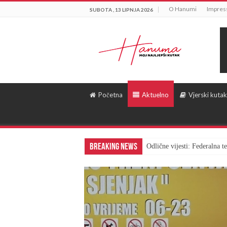
O Hanumi
Impre
SUBOTA , 13 LIPNJA 2026
Početna
Aktuelno
Vjerski kutak
Breaking News
Odlične vijesti: Federalna 