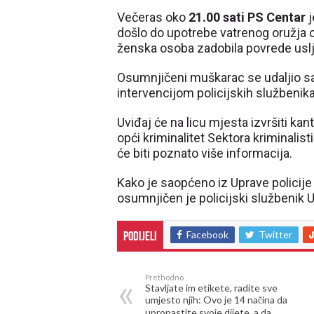
Večeras oko
21.00 sati PS Centar
j
došlo do upotrebe vatrenog oružja 
ženska osoba zadobila povrede uslje
Osumnjičeni muškarac se udaljio sa
intervencijom policijskih službenik
Uviđaj će na licu mjesta izvršiti kant
opći kriminalitet Sektora kriminalis
će biti poznato više informacija.
Kako je saopćeno iz Uprave policije
osumnjičen je policijski službenik 
Facebook
Twitter
Podijeli
Prethodno
Stavljate im etikete, radite sve
umjesto njih: Ovo je 14 načina da
upropastite svoje dijete, a da