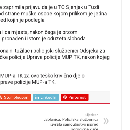
e zaprimila prijavu da je u TC Sjenjak u Tuzli
od strane muške osobe kojom prilikom je jedna
d kojih je podlegla.
 lica mjesta, nakon čega je brzom
a pronađen i istom je oduzeta sloboda.
onalni tužilac i policijski službenici Odsjeka za
tičke policije Uprave policije MUP TK, nakon kojeg
 MUP-a TK za ovo teško krivično djelo
Uprave policije MUP-a TK.
Stumbleupon
LinkedIn
Pinterest
Sljedeće
Jablanica: Policijska službenica
izvršila samoubistvo ispred
porodične kuće