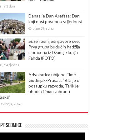
rije 1 dan
Danas je Dan Arefata: Dan
koji nosi posebnu vrijednost
prije 3 tjedna
Suze i osmijesi govore sve:
Prva grupa budućih hadžija
ispraćena iz Džamije kralja
Fahda (FOTO)
rije 4 tjedna
Advokatica ubijene Elme
Godinjak-Prusac: “Bila je u
postupku razvoda, Tarik je
uhodio i imao zabranu
laska”
 svibnja, 2026
pt sedmice
produktor