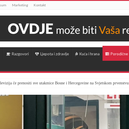
ssum
Marketing
Kontakt
Razgovori
Ljepota i zdravlje
Kuća i hrana
Porodične
televizija će prenositi sve utakmice Bosne i Hercegovine na Svjetskom prvenstvu