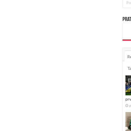
Prat
R
T
pr
p