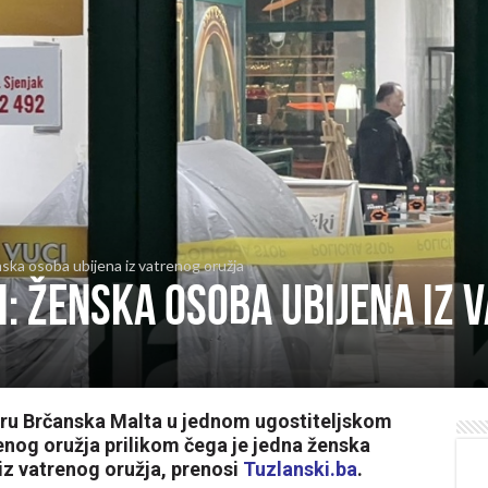
nska osoba ubijena iz vatrenog oružja
i: Ženska osoba ubijena iz 
ru Brčanska Malta u jednom ugostiteljskom
enog oružja prilikom čega je jedna ženska
 iz vatrenog oružja, prenosi
Tuzlanski.ba
.