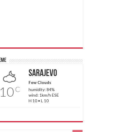
eme
Sarajevo
Few Clouds
10
C
humidity: 84%
wind: 1km/h ESE
H 10 • L 10