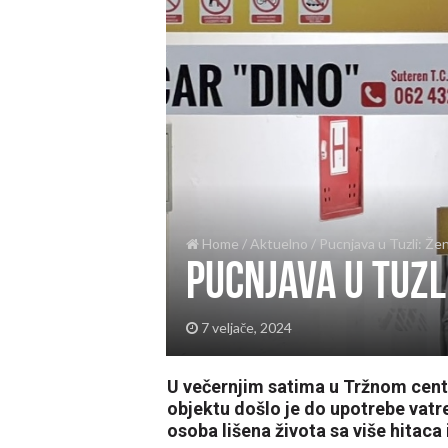
Home
/
Aktuelno
/
Pucnjava u Tuzli: Že
Pucnjava u Tuzl
7 veljače, 2024
U večernjim satima u Tržnom cent
objektu došlo je do upotrebe vatr
osoba lišena života sa više hitaca