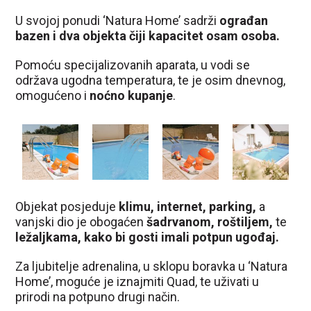
U svojoj ponudi ‘Natura Home’ sadrži
ograđan
bazen i dva objekta čiji kapacitet osam osoba.
Pomoću specijalizovanih aparata, u vodi se
održava ugodna temperatura, te je osim dnevnog,
omogućeno i
noćno kupanje
.
Objekat posjeduje
klimu, internet, parking,
a
vanjski dio je obogaćen
šadrvanom, roštiljem,
te
ležaljkama, kako bi gosti imali potpun ugođaj.
Za ljubitelje adrenalina, u sklopu boravka u ‘Natura
Home’, moguće je iznajmiti Quad, te uživati u
prirodi na potpuno drugi način.