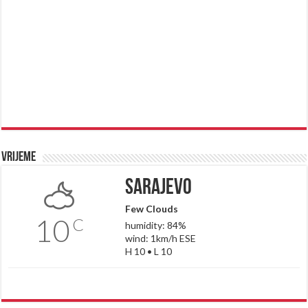
Vrijeme
Sarajevo
Few Clouds
10
C
humidity: 84%
wind: 1km/h ESE
H 10 • L 10