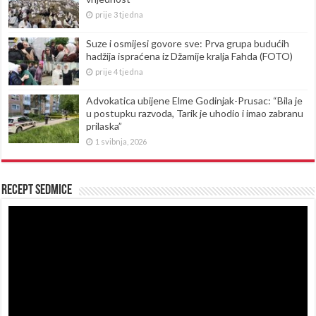
prije 3 tjedna
Suze i osmijesi govore sve: Prva grupa budućih
hadžija ispraćena iz Džamije kralja Fahda (FOTO)
prije 4 tjedna
Advokatica ubijene Elme Godinjak-Prusac: “Bila je
u postupku razvoda, Tarik je uhodio i imao zabranu
prilaska”
1 svibnja, 2026
Recept sedmice
Reproduktor
videozapisa