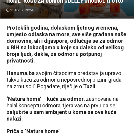
home’ kuću za odmor cijele porodice (FOTO)
25 lipnja, 2024
Proteklih godina, dolaskom ljetnog vremena,
umjesto odlaska na more, sve više građana naše
domovine, ali i dijaspore, odlučuje se za odmor
u BiH na lokacijama u koje su daleko od velikog
broja ljudi, dakle, za odmor u potpunoj
privatnosti.
Hanuma.ba
svojim čitaocima predstavlja upravo
takvu kuću za odmor u neposrednoj blizini ‘grada
na zrnu soli’. Pogađate, riječ je o
Tuzli
.
‘Natura home’ – kuća za odmor
, zasnovana na
halal konceptu odmora, tjera vas na prvu da se
zaljubite u sam ambijent u kome se ova kuća
nalazi
.
Priča o ‘Natura home’