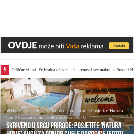
Odlične vijesti: Federalna televizija će prenositi sve utakmice Bosne i
Home
/
Aktuelno
/
Skriveno u srcu prirode: Posjetite ‘Natura
home’ kuću za odmor cijele porodice (FOTO)
Skriveno u srcu prirode: Posjetite ‘Natura