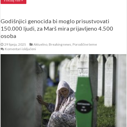
Pročitaj više »
Godišnjici genocida bi moglo prisustvovati
150.000 ljudi, za Marš mira prijavljeno 4.500
osoba
29 lipnja, 2025
Aktuelno
,
Breaking news
,
Porodične teme
za
Komentari isključeni
Godišnjici
genocida
bi
moglo
prisustvovati
150.000
ljudi,
za
Marš
mira
prijavljeno
4.500
osoba