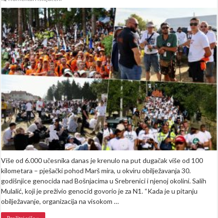
FOTO/VIDEO
Počeo
Marš
mira:
Više
od
6.000
učesnika
krenulo
iz
Nezuka
ka
Potočarima
Više od 6.000 učesnika danas je krenulo na put dugačak više od 100
kilometara – pješački pohod Marš mira, u okviru obilježavanja 30.
godišnjice genocida nad Bošnjacima u Srebrenici i njenoj okolini. Salih
Mulalić, koji je preživio genocid govorio je za N1. “Kada je u pitanju
obilježavanje, organizacija na visokom …