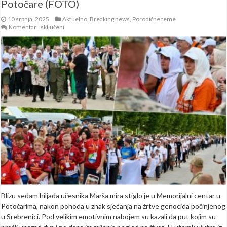
Potočare (FOTO)
10 srpnja, 2025
Aktuelno
,
Breaking news
,
Porodične teme
za
Komentari isključeni
Blizu
sedam
hiljada
učesnika
Marša
mira
stiglo
u
Potočare
(FOTO)
Blizu sedam hiljada učesnika Marša mira stiglo je u Memorijalni centar u
Potočarima, nakon pohoda u znak sjećanja na žrtve genocida počinjenog
u Srebrenici. Pod velikim emotivnim nabojem su kazali da put kojim su