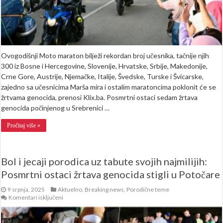
Ovogodišnji Moto maraton bilježi rekordan broj učesnika, tačnije njih
300 iz Bosne i Hercegovine, Slovenije, Hrvatske, Srbije, Makedonije,
Crne Gore, Austrije, Njemačke, Italije, Švedske, Turske i Švicarske,
zajedno sa učesnicima Marša mira i ostalim maratoncima poklonit će se
žrtvama genocida, prenosi Klix.ba. Posmrtni ostaci sedam žrtava
genocida počinjenog u Srebrenici …
Pročitaj više »
Bol i jecaji porodica uz tabute svojih najmilijih:
Posmrtni ostaci žrtava genocida stigli u Potočare
9 srpnja, 2025
Aktuelno
,
Breaking news
,
Porodične teme
za
Komentari isključeni
Bol
i
jecaji