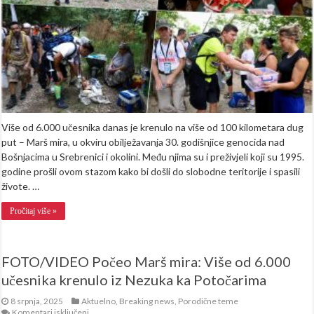
mira
se
kreće
ka
Potočarima
(FOTO+VIDEO)
Više od 6.000 učesnika danas je krenulo na više od 100 kilometara dug
put – Marš mira, u okviru obilježavanja 30. godišnjice genocida nad
Bošnjacima u Srebrenici i okolini. Među njima su i preživjeli koji su 1995.
godine prošli ovom stazom kako bi došli do slobodne teritorije i spasili
živote. …
Pročitaj više »
FOTO/VIDEO Počeo Marš mira: Više od 6.000
učesnika krenulo iz Nezuka ka Potočarima
8 srpnja, 2025
Aktuelno
,
Breaking news
,
Porodične teme
za
Komentari isključeni