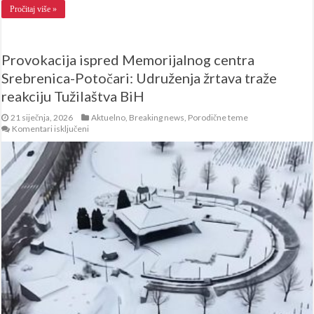
Pročitaj više »
Provokacija ispred Memorijalnog centra
Srebrenica-Potočari: Udruženja žrtava traže
reakciju Tužilaštva BiH
21 siječnja, 2026
Aktuelno
,
Breaking news
,
Porodične teme
za
Komentari isključeni
Provokacija
ispred
Memorijalnog
centra
Srebrenica-
Potočari:
Udruženja
žrtava
traže
reakciju
Tužilaštva
BiH