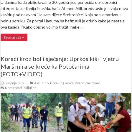
U danima kada obilježavamo 30. godišnjicu genocida u Srebrenici
interpretator ilahija i kasida, hafiz Ahmed Alili, predstavio je svoju novu
kasidu pod nazivom “Ja sam dijete Srebrenice”, koja nosi emotivnu i
bolnu poruku. Za portal Hanuma.ba hafiz Alili je otkrio kako je nastala
ova kasida. “Kako obično volimo tražiti neke …
Pročitaj više »
Koraci kroz bol i sjećanje: Uprkos kiši i vjetru
Marš mira se kreće ka Potočarima
(FOTO+VIDEO)
8 srpnja, 2025
Aktuelno
,
Breaking news
,
Porodične teme
za
Komentari isključeni
Koraci
kroz
bol
i
sjećanje:
Uprkos
kiši
i
vjetru
Marš