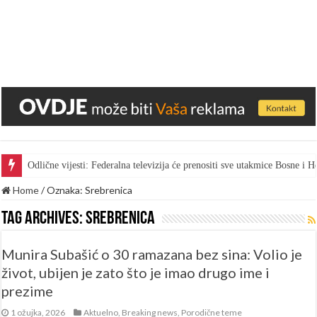
Gest za pohvalu: Bingo skratio vrijeme marketa kako bi radnici gledal
Home
/
Oznaka:
Srebrenica
Tag Archives:
Srebrenica
Munira Subašić o 30 ramazana bez sina: Volio je
život, ubijen je zato što je imao drugo ime i
prezime
1 ožujka, 2026
Aktuelno
,
Breaking news
,
Porodične teme