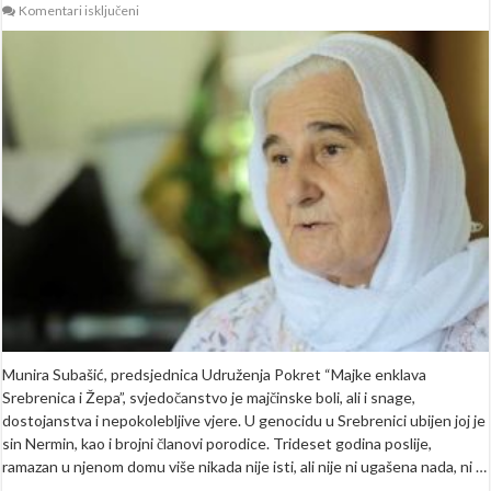
za
Komentari isključeni
Munira
Subašić
o
30
ramazana
bez
sina:
Volio
je
život,
ubijen
je
zato
što
je
imao
drugo
ime
i
prezime
Munira Subašić, predsjednica Udruženja Pokret “Majke enklava
Srebrenica i Žepa”, svjedočanstvo je majčinske boli, ali i snage,
dostojanstva i nepokolebljive vjere. U genocidu u Srebrenici ubijen joj je
sin Nermin, kao i brojni članovi porodice. Trideset godina poslije,
ramazan u njenom domu više nikada nije isti, ali nije ni ugašena nada, ni …