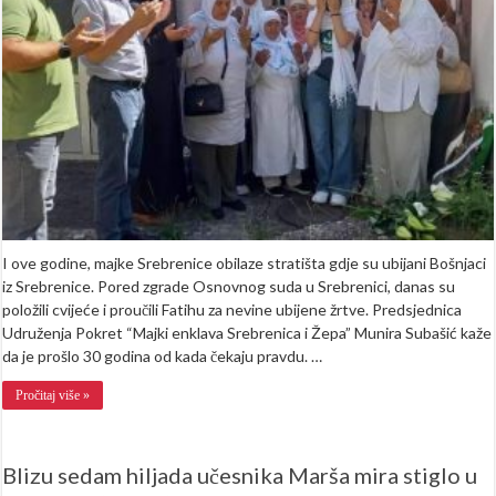
obilaze
mjesta
masovnih
stratišta
I ove godine, majke Srebrenice obilaze stratišta gdje su ubijani Bošnjaci
iz Srebrenice. Pored zgrade Osnovnog suda u Srebrenici, danas su
položili cvijeće i proučili Fatihu za nevine ubijene žrtve. Predsjednica
Udruženja Pokret “Majki enklava Srebrenica i Žepa” Munira Subašić kaže
da je prošlo 30 godina od kada čekaju pravdu. …
Pročitaj više »
Blizu sedam hiljada učesnika Marša mira stiglo u