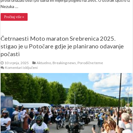
prošli unazad dva i po dana im mijenja pogled na život. U utorak ujutro iz
Nezuka …
Pročitaj više »
Četrnaesti Moto maraton Srebrenica 2025.
stigao je u Potočare gdje je planirano odavanje
počasti
10 srpnja, 2025
Aktuelno
,
Breaking news
,
Porodične teme
za
Komentari isključeni
Četrnaesti
Moto
maraton
Srebrenica
2025.
stigao
je
u
Potočare
gdje
je
planirano
odavanje
počasti