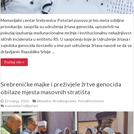
Memorijalni centar Srebrenica-Potočari ponovo je bio meta ozbiljne
provokacije, saopćila su udruženja žrtava genocida, upozorivši na
pokušaj izazivanja međunacionalne mržnje i institucionalnu nekažnjivost
sličnih incidenata u entitetu RS. U saopćenju koje je Udruženje žrtava i
svjedoka genocida dostavilo u ime pet udruženja žrtava navodi se da se
državljanin Republike Srbije …
Pročitaj više »
Srebreničke majke i preživjele žrtve genocida
obilaze mjesta masovnih stratišta
13 srpnja, 2025
Aktuelno
,
Breaking news
,
Porodične teme
za
Komentari isključeni
Srebreničke
majke
i
preživjele
žrtve
genocida