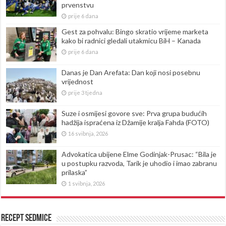
prvenstvu
prije 6 dana
Gest za pohvalu: Bingo skratio vrijeme marketa
kako bi radnici gledali utakmicu BiH – Kanada
prije 6 dana
Danas je Dan Arefata: Dan koji nosi posebnu
vrijednost
prije 3 tjedna
Suze i osmijesi govore sve: Prva grupa budućih
hadžija ispraćena iz Džamije kralja Fahda (FOTO)
16 svibnja, 2026
Advokatica ubijene Elme Godinjak-Prusac: “Bila je
u postupku razvoda, Tarik je uhodio i imao zabranu
prilaska”
1 svibnja, 2026
Recept sedmice