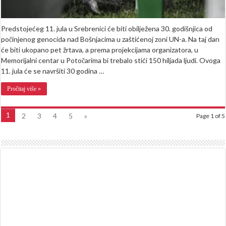
Predstojećeg 11. jula u Srebrenici će biti obilježena 30. godišnjica od
počinjenog genocida nad Bošnjacima u zaštićenoj zoni UN-a. Na taj dan
će biti ukopano pet žrtava, a prema projekcijama organizatora, u
Memorijalni centar u Potočarima bi trebalo stići 150 hiljada ljudi. Ovoga
11. jula će se navršiti 30 godina …
Pročitaj više »
1
2
3
4
5
»
Page 1 of 5