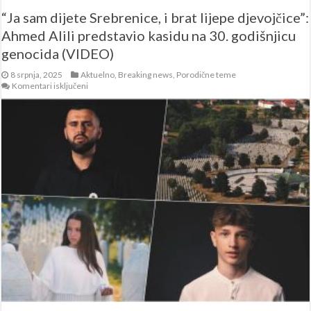
“Ja sam dijete Srebrenice, i brat lijepe djevojčice”:
Ahmed Alili predstavio kasidu na 30. godišnjicu
genocida (VIDEO)
8 srpnja, 2025
Aktuelno
,
Breaking news
,
Porodične teme
za
Komentari isključeni
“Ja
sam
dijete
Srebrenice,
i
brat
lijepe
djevojčice”:
Ahmed
Alili
predstavio
kasidu
na
30.
godišnjicu
genocida
(VIDEO)