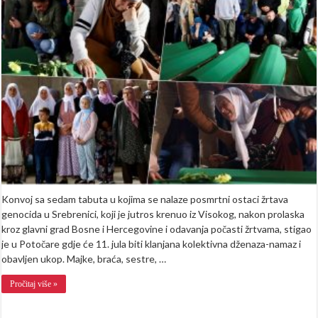
porodica
uz
tabute
svojih
najmilijih:
Posmrtni
ostaci
žrtava
genocida
stigli
u
Potočare
Konvoj sa sedam tabuta u kojima se nalaze posmrtni ostaci žrtava
genocida u Srebrenici, koji je jutros krenuo iz Visokog, nakon prolaska
kroz glavni grad Bosne i Hercegovine i odavanja počasti žrtvama, stigao
je u Potočare gdje će 11. jula biti klanjana kolektivna dženaza-namaz i
obavljen ukop. Majke, braća, sestre, …
Pročitaj više »