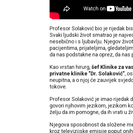
Profesor Solaković bio je rijedak bise
Svaki ljudski život smatrao je najv
nesebično i s ljubavlju. Njegov živo
pacijentima, prijateljima, gledatelji
da nas podstakne na oprez, da nas 
Kao vrstan hirurg,
šef Klinike za va
privatne klinike “Dr. Solaković”
, o
neupitna, a o njoj će zauvijek svjed
tokove.
Profesor Solaković je imao rijedak 
govori njihovim jezikom, jezikom ko
želju da im pomogne, da ih vrati u ži
Njegova sposobnost da složene medi
kroz televizijske emisije poput onih