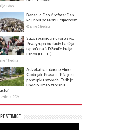
rije 1 dan
Danas je Dan Arefata: Dan
koji nosi posebnu vrijednost
prije 2 tjedna
Suze i osmijesi govore sve:
Prva grupa budućih hadžija
ispraćena iz Džamije kralja
Fahda (FOTO)
rije 4 tjedna
Advokatica ubijene Elme
Godinjak-Prusac: “Bila je u
postupku razvoda, Tarik je
uhodio i imao zabranu
laska”
 svibnja, 2026
pt sedmice
produktor