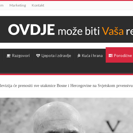
um
Marketing
Kontakt
Razgovori
Ljepota i zdravlje
Kuća i hrana
Porodične
televizija će prenositi sve utakmice Bosne i Hercegovine na Svjetskom prvenstvu