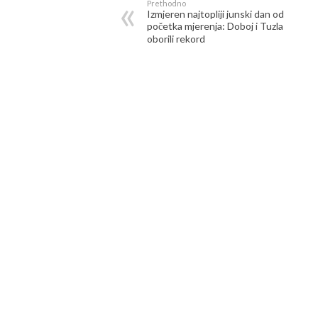
Prethodno
Izmjeren najtopliji junski dan od
početka mjerenja: Doboj i Tuzla
oborili rekord