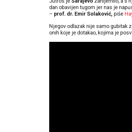
Jutros je
Sarajevo
zanijemilo, a s n
dan obavijen tugom jer nas je napust
–
prof. dr. Emir Solaković,
piše
Ha
Njegov odlazak nije samo gubitak z
onih koje je dotakao, kojima je posve