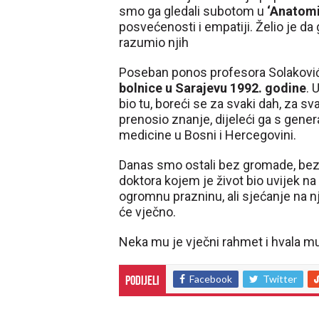
smo ga gledali subotom u
‘Anatomij
posvećenosti i empatiji. Želio je da 
razumio njih
Poseban ponos profesora Solaković
bolnice u Sarajevu 1992. godine
. 
bio tu, boreći se za svaki dah, za s
prenosio znanje, dijeleći ga s gener
medicine u Bosni i Hercegovini.
Danas smo ostali bez gromade, bez 
doktora kojem je život bio uvijek n
ogromnu prazninu, ali sjećanje na n
će vječno.
Neka mu je vječni rahmet i hvala mu
Facebook
Twitter
Podijeli