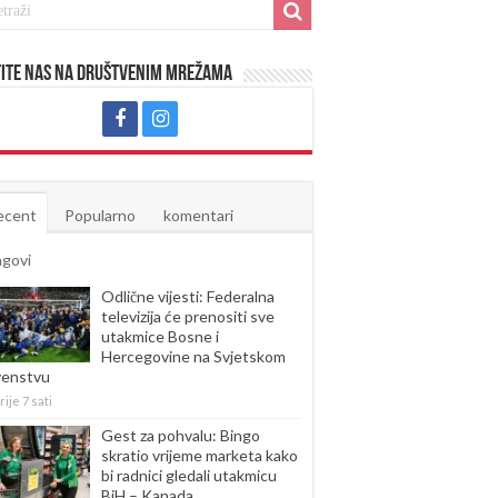
ite nas na društvenim mrežama
ecent
Popularno
komentari
agovi
Odlične vijesti: Federalna
televizija će prenositi sve
utakmice Bosne i
Hercegovine na Svjetskom
venstvu
rije 7 sati
Gest za pohvalu: Bingo
skratio vrijeme marketa kako
bi radnici gledali utakmicu
BiH – Kanada