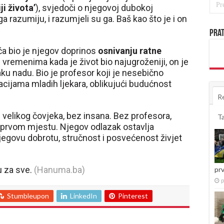
i života’
), svjedoči o njegovoj dubokoj
ga razumiju, i razumjeli su ga. Baš kao što je i on
Prat
a bio je njegov doprinos
osnivanju ratne
U vremenima kada je život bio najugroženiji, on je
vaku nadu. Bio je profesor koji je nesebično
acijama mladih ljekara, oblikujući budućnost
R
velikog čovjeka, bez insana. Bez profesora,
T
a prvom mjestu. Njegov odlazak ostavlja
jegovu dobrotu, stručnost i posvećenost živjet
 za sve.
(Hanuma.ba)
pr
p
Stumbleupon
LinkedIn
Pinterest