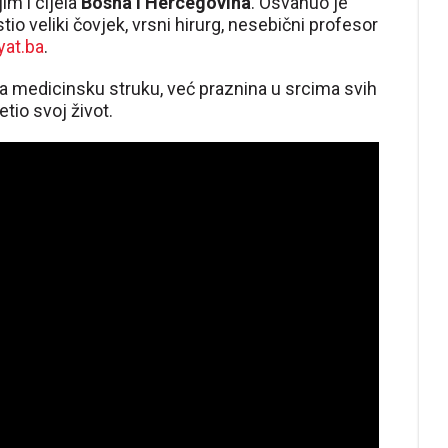
jim i cijela
Bosna i Hercegovina
. Osvanuo je
io veliki čovjek, vrsni hirurg, nesebični profesor
yat.ba
.
a medicinsku struku, već praznina u srcima svih
tio svoj život.