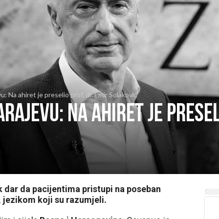
: Na ahiret je preselio prof. dr. Emir Solaković
rajevu: Na ahiret je presel
k dar da pacijentima pristupi na poseban
 jezikom koji su razumjeli.