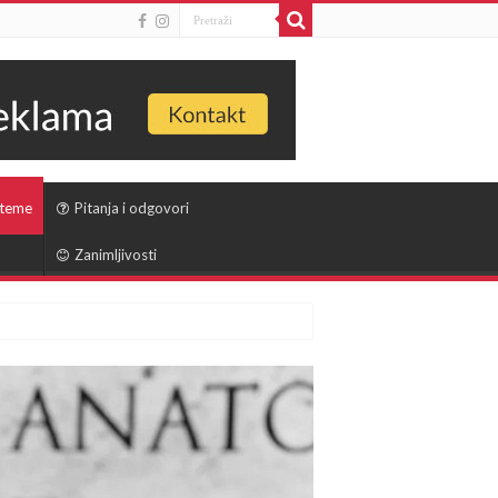
 teme
Pitanja i odgovori
Zanimljivosti