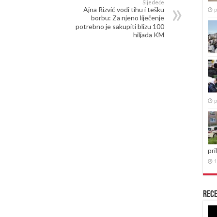
Sljedeće
Ajna Rizvić vodi tihu i tešku
p
borbu: Za njeno liječenje
potrebno je sakupiti blizu 100
hiljada KM
p
pri
1
Rece
Re