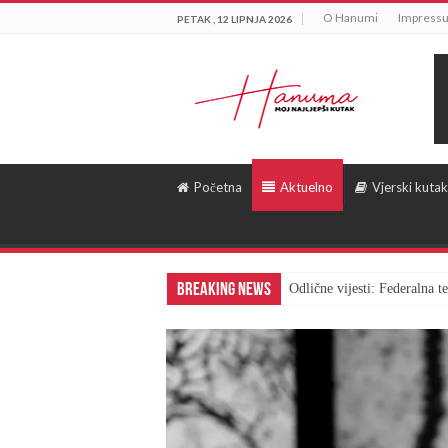
O Hanumi
Impress
PETAK , 12 LIPNJA 2026
Početna
Aktuelno
Vjerski kutak
Breaking News
Odlične vijesti: Federalna 