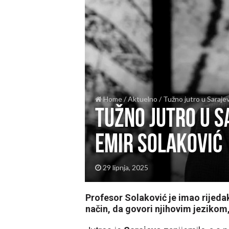
Home
/
Aktuelno
/
Tužno jutro u Sarajevu
Tužno jutro u Sa
Emir Solaković
29 lipnja, 2025
Profesor Solaković je imao rijeda
način, da govori njihovim jezikom,