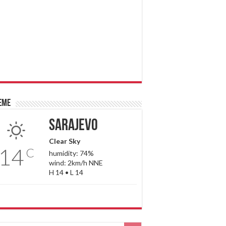
eme
Sarajevo
Clear Sky
14
C
humidity: 74%
wind: 2km/h NNE
H 14 • L 14