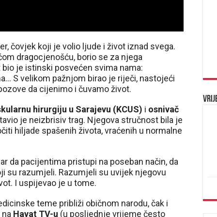
r, čovjek koji je volio ljude i život iznad svega.
ećom dragocjenošću, borio se za njega
t bio je istinski posvećen svima nama:
ma… S velikom pažnjom birao je riječi, nastojeći
pozove da cijenimo i čuvamo život.
Vrij
skularnu hirurgiju u Sarajevu (KCUS)
i
osnivač
stavio je neizbrisiv trag. Njegova stručnost bila je
očiti hiljade spašenih života, vraćenih u normalne
dar da pacijentima pristupi na poseban način, da
ji su razumjeli. Razumjeli su uvijek njegovu
vot. I uspijevao je u tome.
cinske teme približi običnom narodu, čak i
 na
Hayat TV-u
(u posljednje vrijeme često