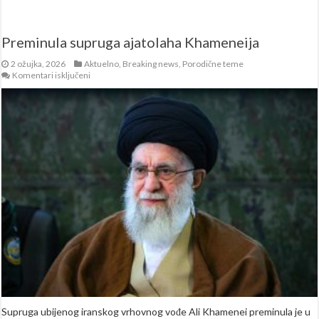
Preminula supruga ajatolaha Khameneija
2 ožujka, 2026
Aktuelno
,
Breaking news
,
Porodične teme
za
Komentari isključeni
Preminula
supruga
ajatolaha
Khameneija
Supruga ubijenog iranskog vrhovnog vođe Ali Khamenei preminula je u