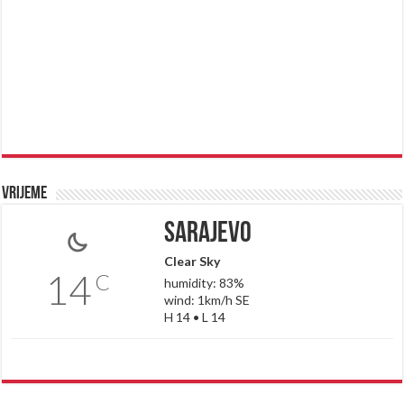
Vrijeme
Sarajevo
Clear Sky
14
C
humidity: 83%
wind: 1km/h SE
H 14 • L 14