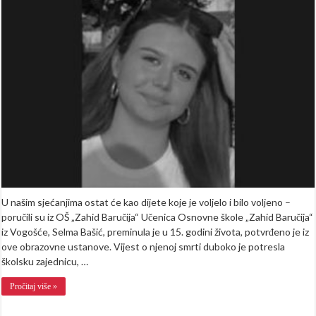
u
svojoj
15.
godini:
“Imala
je
planove
koji
su
je
nosili
naprijed,
zajedno
sa
svojim
razredom”
U našim sjećanjima ostat će kao dijete koje je voljelo i bilo voljeno –
poručili su iz OŠ „Zahid Baručija“ Učenica Osnovne škole „Zahid Baručija“
iz Vogošće, Selma Bašić, preminula je u 15. godini života, potvrđeno je iz
ove obrazovne ustanove. Vijest o njenoj smrti duboko je potresla
školsku zajednicu, …
Pročitaj više »