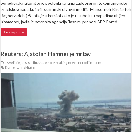
ponedjeljak nakon što je podlegla ranama zadobijenim tokom američko-
izraelskog napada, javili su iranski državni mediji. Mansoureh Khojasteh
Bagherzadeh (79) bila je u komi otkako je u subotu u napadima ubijen
Khamenei, javila je novinska agencija Tasnim, prenosi AFP. Pored …
Pročitaj više »
Reuters: Ajatolah Hamnei je mrtav
28 veljače, 2026
Aktuelno
,
Breaking news
,
Porodične teme
za
Komentari isključeni
Reuters:
Ajatolah
Hamnei
je
mrtav