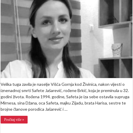
Jašarević
Brkić
preminula
u
32.
godini
Velika tuga zavila je naselje Višća Gornja kod Živinica, nakon vijesti o
iznenadnoj smrti Safete Jašarević, rođene Brkić, koja je preminula u 32.
godini života. Rođena 1994. godine, Safeta je iza sebe ostavila supruga
Mirnesa, sina Džana, oca Safeta, majku Zijadu, brata Harisa, sestre te
brojne članove porodica Jašarević i …
Pročitaj više »