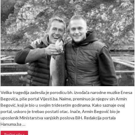
dan:
U
30.
godini
na
ahiret
preselio
sin
Enesa
Begovića
Velika tragedija zadesila je porodicu bh. izvođača narodne muzike Enesa
Begovića, piše portal Vijesti.ba. Naime, preminuo je njegov sin Armin
Begović, koji je bio u svojim tridesetim godinama. Kako saznaje ovaj
portal, uskoro je trebao postati otac. Inače, Armin Begović bio je
uposlenik Ministarstva vanjskih poslova BiH. Redakcija portala
Hanuma.ba …
Pročitaj više »