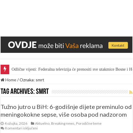
Odlične vijesti: Federalna televizija će prenositi sve utakmice Bosne i
Gest za pohvalu: Bingo skratio vrijeme marketa kako bi radnici gledal
Home
/
Oznaka:
smrt
Tag Archives:
smrt
Tužno jutro u BiH: 6-godišnje dijete preminulo od
meningokokne sepse, više osoba pod nadzorom
4 ožujka, 2026
Aktuelno
,
Breaking news
,
Porodične teme
za
Komentari isključeni
Tužno