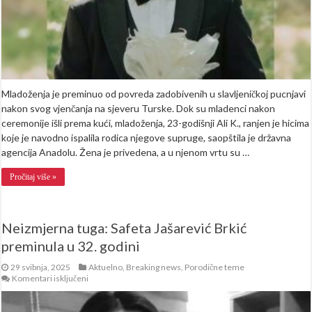
Mladoženja je preminuo od povreda zadobivenih u slavljeničkoj pucnjavi
nakon svog vjenčanja na sjeveru Turske. Dok su mladenci nakon
ceremonije išli prema kući, mladoženja, 23-godišnji Ali K., ranjen je hicima
koje je navodno ispalila rodica njegove supruge, saopštila je državna
agencija Anadolu. Žena je privedena, a u njenom vrtu su …
Pročitaj više »
Neizmjerna tuga: Safeta Jašarević Brkić
preminula u 32. godini
29 svibnja, 2025
Aktuelno
,
Breaking news
,
Porodične teme
za
Komentari isključeni
Neizmjerna
tuga:
Safeta