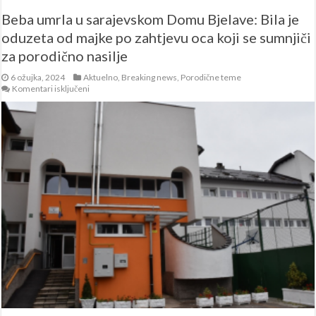
Beba umrla u sarajevskom Domu Bjelave: Bila je
oduzeta od majke po zahtjevu oca koji se sumnjiči
za porodično nasilje
6 ožujka, 2024
Aktuelno
,
Breaking news
,
Porodične teme
za
Komentari isključeni
Beba
umrla
u
sarajevskom
Domu
Bjelave:
Bila
je
oduzeta
od
majke
po
zahtjevu
oca
koji
se
sumnjiči
za
porodično
nasilje