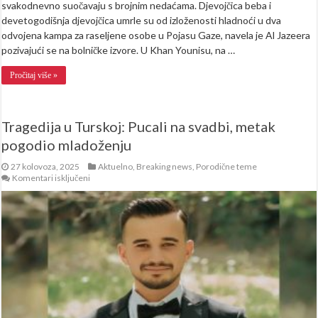
svakodnevno suočavaju s brojnim nedaćama. Djevojčica beba i
devetogodišnja djevojčica umrle su od izloženosti hladnoći u dva
odvojena kampa za raseljene osobe u Pojasu Gaze, navela je Al Jazeera
pozivajući se na bolničke izvore. U Khan Younisu, na …
Pročitaj više »
Tragedija u Turskoj: Pucali na svadbi, metak
pogodio mladoženju
27 kolovoza, 2025
Aktuelno
,
Breaking news
,
Porodične teme
za
Komentari isključeni
Tragedija
u
Turskoj:
Pucali
na
svadbi,
metak
pogodio
mladoženju