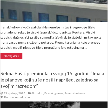
Iranski vrhovni vođa ajatolah Hamenei je mrtav i njegovo je tijelo
pronađeno, rekao je visoki izraelski dužnosnik za Reuters. Visoki
izraelski dužnosnici za više su medija izjavili da je ajatolah mrtav, no iz
Irana zasad nema službene potvrde. Prema tvrdnjama koje prenose
izraelski mediji, njegovo tijelo pronađeno je u ruševinama …
Pročitaj više »
Selma Bašić preminula u svojoj 15. godini: “Imala
je planove koji su je nosili naprijed, zajedno sa
svojim razredom”
15 siječnja, 2026
Aktuelno
,
Breaking news
,
Porodične teme
za
Komentari isključeni
Selma
Bašić
preminula