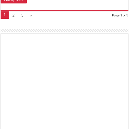
1
2
3
»
Page 1 of 3