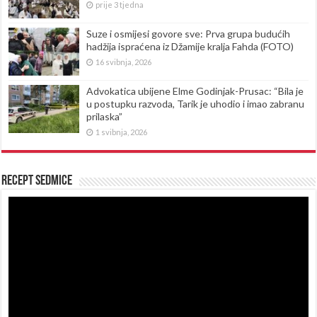
prije 3 tjedna
Suze i osmijesi govore sve: Prva grupa budućih
hadžija ispraćena iz Džamije kralja Fahda (FOTO)
16 svibnja, 2026
Advokatica ubijene Elme Godinjak-Prusac: “Bila je
u postupku razvoda, Tarik je uhodio i imao zabranu
prilaska”
1 svibnja, 2026
Recept sedmice
Reproduktor
videozapisa