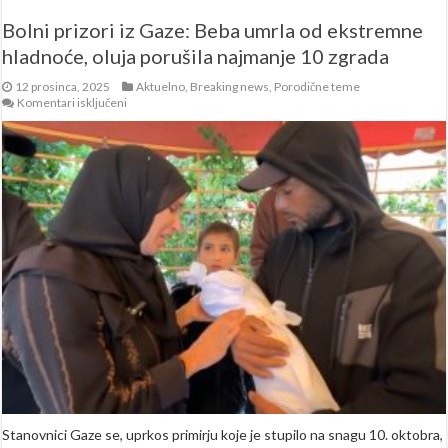
Bolni prizori iz Gaze: Beba umrla od ekstremne
hladnoće, oluja porušila najmanje 10 zgrada
12 prosinca, 2025
Aktuelno
,
Breaking news
,
Porodične teme
za
Komentari isključeni
Bolni
prizori
iz
Gaze:
Beba
umrla
od
ekstremne
hladnoće,
oluja
porušila
najmanje
10
zgrada
Stanovnici Gaze se, uprkos primirju koje je stupilo na snagu 10. oktobra,