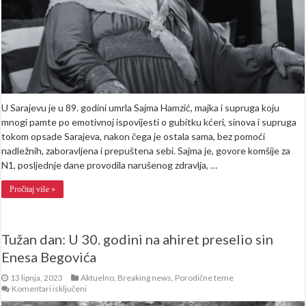
oba
sina,
kćerka
i
muž
U Sarajevu je u 89. godini umrla Sajma Hamzić, majka i supruga koju
mnogi pamte po emotivnoj ispovijesti o gubitku kćeri, sinova i supruga
tokom opsade Sarajeva, nakon čega je ostala sama, bez pomoći
nadležnih, zaboravljena i prepuštena sebi. Sajma je, govore komšije za
N1, posljednje dane provodila narušenog zdravlja, …
Pročitaj više »
Tužan dan: U 30. godini na ahiret preselio sin
Enesa Begovića
13 lipnja, 2023
Aktuelno
,
Breaking news
,
Porodične teme
za
Komentari isključeni
Tužan