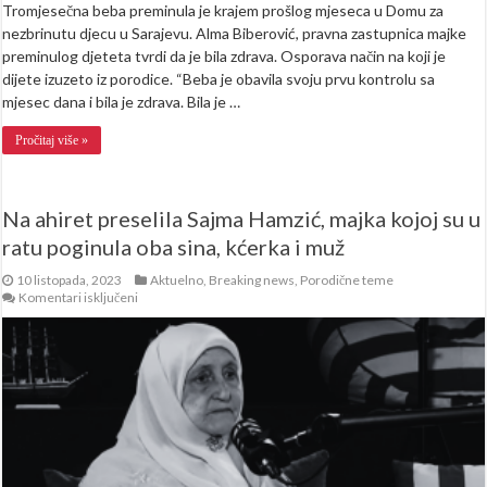
Tromjesečna beba preminula je krajem prošlog mjeseca u Domu za
nezbrinutu djecu u Sarajevu. Alma Biberović, pravna zastupnica majke
preminulog djeteta tvrdi da je bila zdrava. Osporava način na koji je
dijete izuzeto iz porodice. “Beba je obavila svoju prvu kontrolu sa
mjesec dana i bila je zdrava. Bila je …
Pročitaj više »
Na ahiret preselila Sajma Hamzić, majka kojoj su u
ratu poginula oba sina, kćerka i muž
10 listopada, 2023
Aktuelno
,
Breaking news
,
Porodične teme
za
Komentari isključeni
Na
ahiret
preselila
Sajma
Hamzić,
majka
kojoj
su
u
ratu
poginula