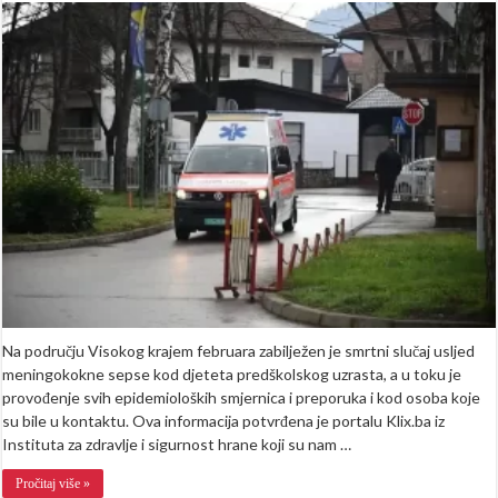
jutro
u
BiH:
6-
godišnje
dijete
preminulo
od
meningokokne
sepse,
više
osoba
pod
nadzorom
Na području Visokog krajem februara zabilježen je smrtni slučaj usljed
meningokokne sepse kod djeteta predškolskog uzrasta, a u toku je
provođenje svih epidemioloških smjernica i preporuka i kod osoba koje
su bile u kontaktu. Ova informacija potvrđena je portalu Klix.ba iz
Instituta za zdravlje i sigurnost hrane koji su nam …
Pročitaj više »