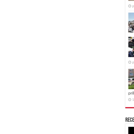
p
p
pri
1
Rece
Re