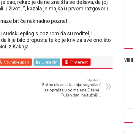
j je dao, rekao je da ne zna šta se dešava, da joj
ali u život…”, kazala je majka u prvom razgovoru.
naze bit će naknadno poznati.
i sudski epilog s obzirom da su roditelji
 da li je bilo propusta te ko je kriv za sve ono što
ci iz Kaknja.
Vrij
Stumbleupon
LinkedIn
Pinterest
Sljedeće
Bol na ulicama Kaknja, sugrađani
se opraštaju od malene Džene:
Tužan dan, najtužniji…