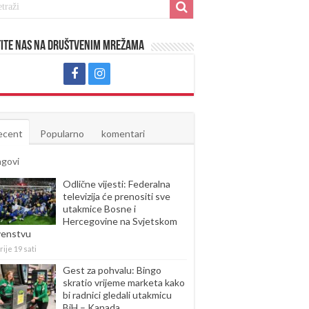
ite nas na društvenim mrežama
ecent
Popularno
komentari
agovi
Odlične vijesti: Federalna
televizija će prenositi sve
utakmice Bosne i
Hercegovine na Svjetskom
venstvu
rije 19 sati
Gest za pohvalu: Bingo
skratio vrijeme marketa kako
bi radnici gledali utakmicu
BiH – Kanada