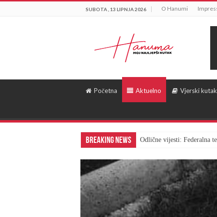
O Hanumi
Impre
SUBOTA , 13 LIPNJA 2026
Početna
Aktuelno
Vjerski kutak
Breaking News
Odlične vijesti: Federalna 