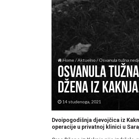
Home
/
Aktuelno
/
Osvanula tužna nedje
Osvanula tužna 
Džena iz Kaknj
14 studenoga, 2021
Dvoipogodišnja djevojčica iz Kakn
operacije u privatnoj klinici u Sa