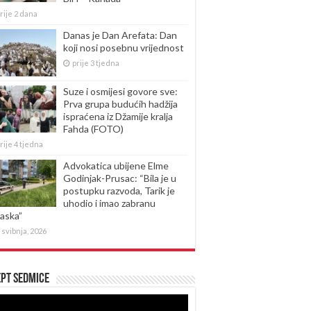
rije 2 dana
Danas je Dan Arefata: Dan
koji nosi posebnu vrijednost
prije 3 tjedna
Suze i osmijesi govore sve:
Prva grupa budućih hadžija
ispraćena iz Džamije kralja
Fahda (FOTO)
rije 4 tjedna
Advokatica ubijene Elme
Godinjak-Prusac: “Bila je u
postupku razvoda, Tarik je
uhodio i imao zabranu
laska”
 svibnja, 2026
pt sedmice
produktor