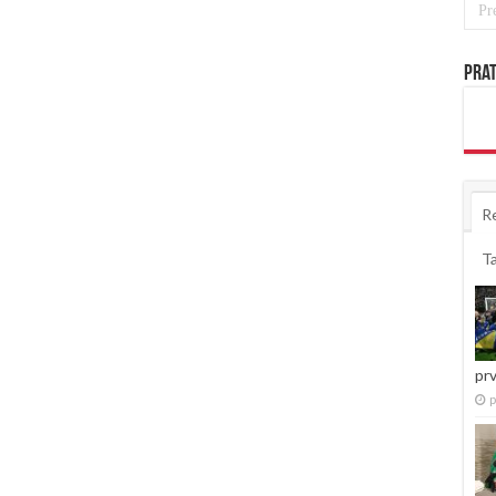
Prat
R
T
pr
p