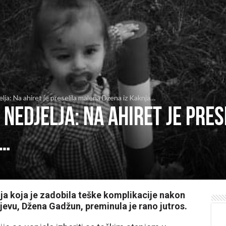
lja: Na ahiret je preselila malena Džena iz Kaknja…
nedjelja: Na ahiret je pre
a…
ja koja je zadobila teške komplikacije nakon
rajevu, Džena Gadžun, preminula je rano jutros.