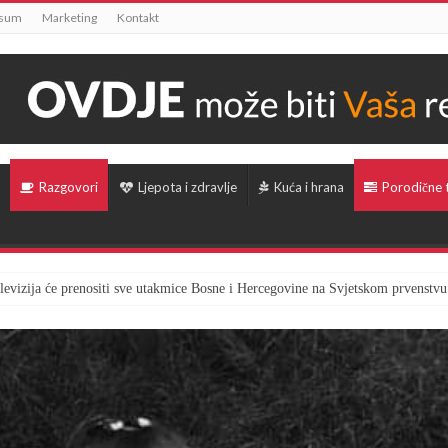
ssum
Marketing
Kontakt
Razgovori
Ljepota i zdravlje
Kuća i hrana
Porodične
televizija će prenositi sve utakmice Bosne i Hercegovine na Svjetskom prvenstvu