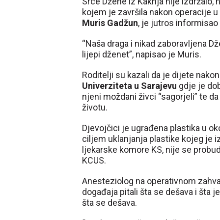
Srce Džene iz Kaknja nije izdržalo, 
kojem je završila nakon operacije u 
Muris Gadžun
, je jutros informisao 
“Naša draga i nikad zaboravljena Džena
lijepi dženet”, napisao je Muris.
Roditelji su kazali da je dijete nak
Univerziteta u Sarajevu
gdje je dob
njeni moždani živci “sagorjeli” te da 
životu.
Djevojčici je ugrađena plastika u oko
ciljem uklanjanja plastike kojeg je i
ljekarske komore KS, nije se probud
KCUS.
Anesteziolog na operativnom zahvatu
događaja pitali šta se dešava i šta j
šta se dešava.