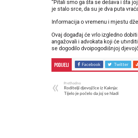
“Pitali smo ga šta se dešava i šta jo
je stalo srce, da su je dva puta vrać
Informacija o vremenu i mjestu dže
Ovaj događaj će vrlo izgledno dobiti 
angažovali i advokata koji će utvrditi
se dogodilo dvoipogodišnjoj djevojči
Facebook
Twitter
Podijeli
Prethodno
Roditelji djevojčice iz Kaknja:
Tijelo je počelo da joj se hladi