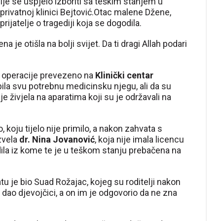
nije se uspjelo izboriti sa teškim stanjem u
privatnoj klinici Bejtović.Otac malene Džene,
prijatelje o tragediji koja se dogodila.
 je otišla na bolji svijet. Da ti dragi Allah podari
on operacije prevezeno na
Klinički centar
ila svu potrebnu medicinsku njegu, ali da su
je živjela na aparatima koji su je održavali na
, koju tijelo nije primilo, a nakon zahvata s
zvela
dr. Nina Jovanović
, koja nije imala licencu
ila iz kome te je u teškom stanju prebačena na
 je bio Suad Rožajac, kojeg su roditelji nakon
e dao djevojčici, a on im je odgovorio da ne zna