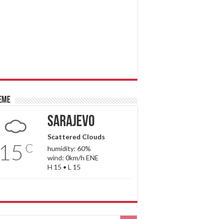
eme
Sarajevo
Scattered Clouds
15
C
humidity: 60%
wind: 0km/h ENE
H 15 • L 15