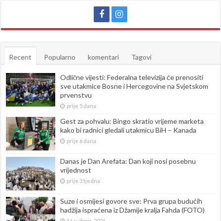
Recent
Popularno
komentari
Tagovi
Odlične vijesti: Federalna televizija će prenositi
sve utakmice Bosne i Hercegovine na Svjetskom
prvenstvu
prije 5 dana
Gest za pohvalu: Bingo skratio vrijeme marketa
kako bi radnici gledali utakmicu BiH – Kanada
prije 6 dana
Danas je Dan Arefata: Dan koji nosi posebnu
vrijednost
prije 3 tjedna
Suze i osmijesi govore sve: Prva grupa budućih
hadžija ispraćena iz Džamije kralja Fahda (FOTO)
16 svibnja, 2026