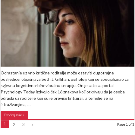
odrasli
uz
roditelje
koji
su
vas
previše
kritikovali
Odrastanje uz vrlo kritične roditelje može ostaviti dugotrajne
posljedice, objašnjava Seth J. Gillihan, psiholog koji se specijalizirao za
svjesnu kognitivno-bihevioralnu terapiju. On je zato za portal
Psychology Today izdvojio čak 16 znakova koji otkrivaju da je osoba
odrasla uz roditelje koji su je previše kritizirali, a temelje se na
istraživanjima, …
Pročitaj više »
1
2
3
»
Page 1 of 3