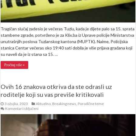
Tragičan slučaj zadesio je večeras Tuzlu, kada je dijete palo sa 15. sprata
stambene zgrade, potvrđeno je za Klix.ba iz Uprave policije Ministarstva
unutrašnjih poslova Tuzlanskog kantona (MUPTK). Naime, Policijska
stanica Centar večeras oko 19:40 sati dobila je više prijava građana koji
su naveli da je iz stana sa 15. …
Pročitaj više »
Ovih 16 znakova otkriva da ste odrasli uz
roditelje koji su vas previše kritikovali
3 ožujka, 2023
Aktuelno
,
Breaking news
,
Porodične teme
za
Komentari isključeni
Ovih
16
znakova
otkriva
da
ste