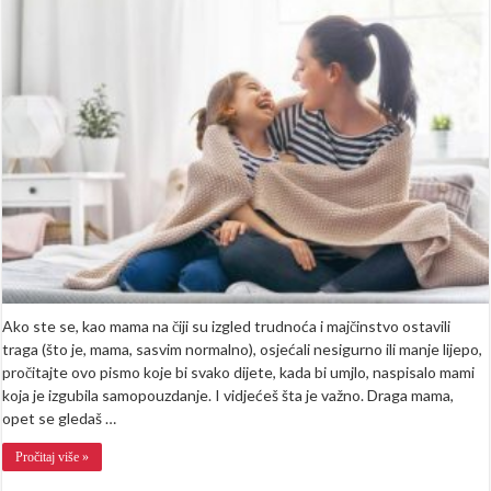
samo
možeš
u
ogledalu
da
vidiš
ono
što
ja
vidim
kad
te
pogledam
Ako ste se, kao mama na čiji su izgled trudnoća i majčinstvo ostavili
traga (što je, mama, sasvim normalno), osjećali nesigurno ili manje lijepo,
pročitajte ovo pismo koje bi svako dijete, kada bi umjlo, naspisalo mami
koja je izgubila samopouzdanje. I vidjećeš šta je važno. Draga mama,
opet se gledaš …
Pročitaj više »