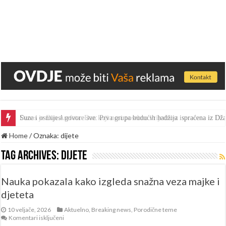
Suze i osmijesi govore sve: Prva grupa budućih hadžija ispraćena iz D
Home
/
Oznaka:
dijete
Tag Archives:
dijete
Nauka pokazala kako izgleda snažna veza majke i
djeteta
10 veljače, 2026
Aktuelno
,
Breaking news
,
Porodične teme
za
Komentari isključeni
Nauka