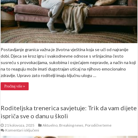
Postavljanje granica važna je životna vještina koja se uči od najranije
dobi. Djeca se kroz igru i svakodnevne odnose s vršnjacima često
susreću s provokacijama, sukobima i osjećajem nepravde, a način na koji
na to reaguju može imati dugotrajan uticaj na njihovo emocionalno
zdravlje. Upravo zato roditelji imaju ključnu ulogu …
Pročitaj više »
Roditeljska trenerica savjetuje: Trik da vam dijete
ispriča sve o danu u školi
21 kolovoza, 2025
Aktuelno
,
Breaking news
,
Porodične teme
za
Komentari isključeni
Roditeljska