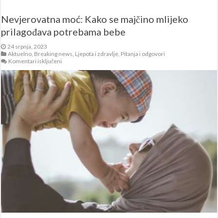
Nevjerovatna moć: Kako se majčino mlijeko
prilagođava potrebama bebe
24 srpnja, 2023
Aktuelno
,
Breaking news
,
Ljepota i zdravlje
,
Pitanja i odgovori
za
Komentari isključeni
Nevjerovatna
moć:
Kako
se
majčino
mlijeko
prilagođava
potrebama
bebe