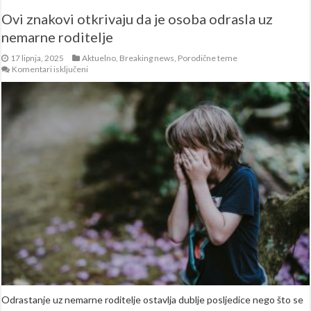
Ovi znakovi otkrivaju da je osoba odrasla uz
nemarne roditelje
17 lipnja, 2025
Aktuelno
,
Breaking news
,
Porodične teme
za
Komentari isključeni
Ovi
znakovi
otkrivaju
da
je
osoba
odrasla
uz
nemarne
roditelje
Odrastanje uz nemarne roditelje ostavlja dublje posljedice nego što se