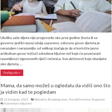
Ukoliko vaše dijete nije progovorilo oko prve godine života ili se
govorno-jezički razvoj odvija usporeno, odnosno govor djeteta je
nerazvijen i nerazumljiv, od velikog značaja je da vi koristite jasno
artikulisan govor ističući određene ključne reči koje će povećavati
razumljivost izgovorenih riječi i rečenica. Sve aktivnosti koje obavljate
oko djeteta, …
Pročitaj više »
Mama, da samo možeš u ogledalu da vidiš ono što
ja vidim kad te pogledam
12 listopada, 2023
Aktuelno
,
Breaking news
,
Porodične teme
,
Razgovori
za
Komentari isključeni
Mama,
da