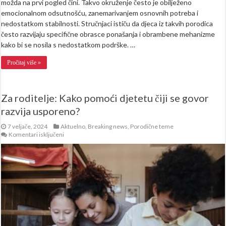
možda na prvi pogled čini. Takvo okruženje često je obilježeno
emocionalnom odsutnošću, zanemarivanjem osnovnih potreba i
nedostatkom stabilnosti. Stručnjaci ističu da djeca iz takvih porodica
često razvijaju specifične obrasce ponašanja i obrambene mehanizme
kako bi se nosila s nedostatkom podrške. …
Pročitaj više »
Za roditelje: Kako pomoći djetetu čiji se govor
razvija usporeno?
7 veljače, 2024
Aktuelno
,
Breaking news
,
Porodične teme
za
Komentari isključeni
Za
roditelje:
Kako
pomoći
djetetu
čiji
se
govor
razvija
usporeno?