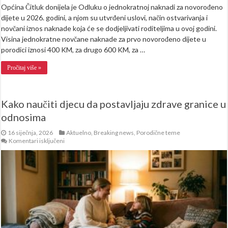
Općina Čitluk donijela je Odluku o jednokratnoj naknadi za novorođeno
dijete u 2026. godini, a njom su utvrđeni uslovi, način ostvarivanja i
novčani iznos naknade koja će se dodjeljivati roditeljima u ovoj godini.
Visina jednokratne novčane naknade za prvo novorođeno dijete u
porodici iznosi 400 KM, za drugo 600 KM, za …
Pročitaj više »
Kako naučiti djecu da postavljaju zdrave granice u
odnosima
16 siječnja, 2026
Aktuelno
,
Breaking news
,
Porodične teme
za
Komentari isključeni
Kako
naučiti
djecu
da
postavljaju
zdrave
granice
u
odnosima