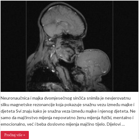
pokazala
kako
izgleda
snažna
veza
majke
i
djeteta
Neuronaučnica i majka dvomjesečnog sinčića snimila je nevjerovatnu
sliku magnetske rezonancije koja pokazuje snažnu vezu između majke i
djeteta Svi znaju kako je snažna veza između majke i njenog djeteta. Ne
samo da majčinstvo mijenja nepovratno ženu mijenja fizički, mentalno i
emocionalno, već i beba doslovno mijenja majčino tijelo. Dijelovi …
Pročitaj više »