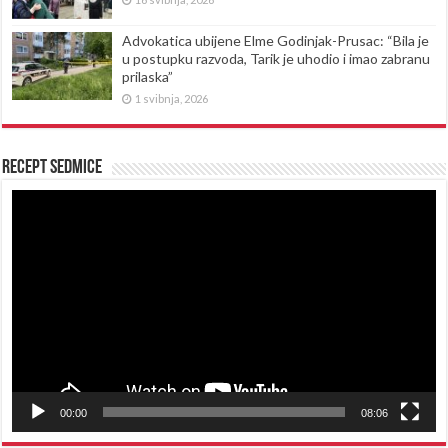
Advokatica ubijene Elme Godinjak-Prusac: “Bila je
u postupku razvoda, Tarik je uhodio i imao zabranu
prilaska”
1 svibnja, 2026
Recept sedmice
Reproduktor
videozapisa
00:00
08:06