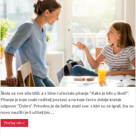
trenerica
savjetuje:
Trik
da
vam
dijete
ispriča
sve
o
danu
u
školi
Škola se sve više bliži, a s time i učestalo pitanje “Kako je bilo u školi?”.
Pitanje je koje svaki roditelj postavi, a na koje često dobije kratak
odgovor “Dobro”. Prirodno je da želite znati sve: s kim su se igrali, šta su
novo naučili i je li učitelj bio …
Pročitaj više »