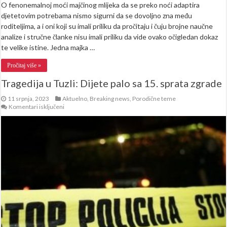
O fenonemalnoj moći majčinog mlijeka da se preko noći adaptira
djetetovim potrebama nismo sigurni da se dovoljno zna među
roditeljima, a i oni koji su imali priliku da pročitaju i čuju brojne naučne
analize i stručne članke nisu imali priliku da vide ovako očigledan dokaz
te velike istine. Jedna majka …
Pročitaj više »
Tragedija u Tuzli: Dijete palo sa 15. sprata zgrade
11 srpnja, 2023
Aktuelno
,
Breaking news
,
Porodične teme
za
Komentari isključeni
Tragedija
u
Tuzli:
Dijete
palo
sa
15.
sprata
zgrade