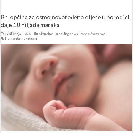
Bh. općina za osmo novorođeno dijete u porodici
daje 10 hiljada maraka
19 siječnja, 2026
Aktuelno
,
Breaking news
,
Porodične teme
za
Komentari isključeni
Bh.
općina
za
osmo
novorođeno
dijete
u
porodici
daje
10
hiljada
maraka