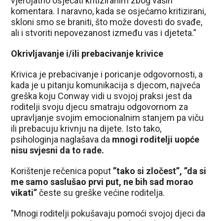
vjerojatno osjećati kritiziranim zbog vaših
komentara. I naravno, kada se osjećamo kritizirani,
skloni smo se braniti, što može dovesti do svađe,
ali i stvoriti nepovezanost između vas i djeteta.”
Okrivljavanje i/ili prebacivanje krivice
Krivica je prebacivanje i poricanje odgovornosti, a
kada je u pitanju komunikacija s djecom, najveća
greška koju Conway vidi u svojoj praksi jest da
roditelji svoju djecu smatraju odgovornom za
upravljanje svojim emocionalnim stanjem pa viču
ili prebacuju krivnju na dijete. Isto tako,
psihologinja naglašava da
mnogi roditelji uopće
nisu svjesni da to rade.
Korištenje rečenica poput
”tako si zločest”, ”da si
me samo saslušao prvi put, ne bih sad morao
vikati”
česte su greške većine roditelja.
”Mnogi roditelji pokušavaju pomoći svojoj djeci da