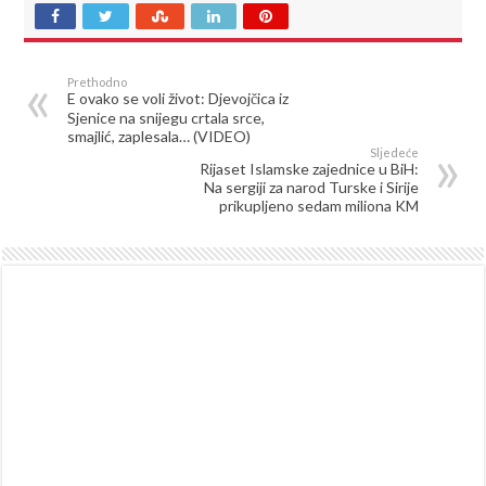
Prethodno
E ovako se voli život: Djevojčica iz
Sjenice na snijegu crtala srce,
smajlić, zaplesala… (VIDEO)
Sljedeće
Rijaset Islamske zajednice u BiH:
Na sergiji za narod Turske i Sirije
prikupljeno sedam miliona KM