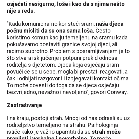
osjećati nesigurno, loše i kao da s njima nešto
nije u redu.
”Kada komuniciramo koristeći sram,
naša djeca
počnu misliti da su ona sama loša.
Često
koristimo komunikaciju temeljenu na sramu kada
pokušavamo postaviti granice svojoj djeci, ali
radimo suprotno. Problem s posramljivanjem je to
što stvara isključenje i potpuni prekid odnosa
roditelja s djetetom. Djeca koja osjećaju sram
povući će se u sebe, mogla bi prestati reagovati, a
čak i odbijati razgovor ili izbjegavati kontakt očima.
To može dovesti do toga da se djeca osjećaju
bezvrijedno, nevažno i nevoljeno”, govori Conway.
Zastrašivanje
I na kraju, postoji strah. Mnogi od nas odrasli su uz
roditeljstvo temeljeno na strahu. Psihologinja
ističe kako je važno upamtiti da se
strah može
prenijeti i verbalno i neverbalno
. To može