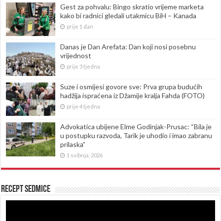
Gest za pohvalu: Bingo skratio vrijeme marketa
kako bi radnici gledali utakmicu BiH – Kanada
prije 1 dan
Danas je Dan Arefata: Dan koji nosi posebnu
vrijednost
prije 3 tjedna
Suze i osmijesi govore sve: Prva grupa budućih
hadžija ispraćena iz Džamije kralja Fahda (FOTO)
prije 4 tjedna
Advokatica ubijene Elme Godinjak-Prusac: “Bila je
u postupku razvoda, Tarik je uhodio i imao zabranu
prilaska”
1 svibnja, 2026
Recept sedmice
Reproduktor
videozapisa