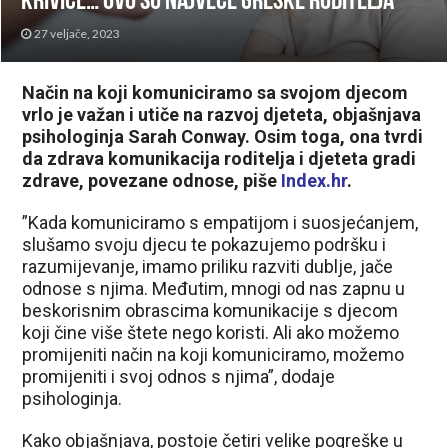
krivice… Ovo su najveće greške roditelja
27 veljače, 2023
Način na koji komuniciramo sa svojom djecom
vrlo je važan i utiče na razvoj djeteta, objašnjava
psihologinja Sarah Conway. Osim toga, ona tvrdi
da zdrava komunikacija roditelja i djeteta gradi
zdrave, povezane odnose, piše
Index.hr
.
”Kada komuniciramo s empatijom i suosjećanjem,
slušamo svoju djecu te pokazujemo podršku i
razumijevanje, imamo priliku razviti dublje, jače
odnose s njima. Međutim, mnogi od nas zapnu u
beskorisnim obrascima komunikacije s djecom
koji čine više štete nego koristi. Ali ako možemo
promijeniti način na koji komuniciramo, možemo
promijeniti i svoj odnos s njima”, dodaje
psihologinja.
Kako objašnjava, postoje četiri velike pogreške u