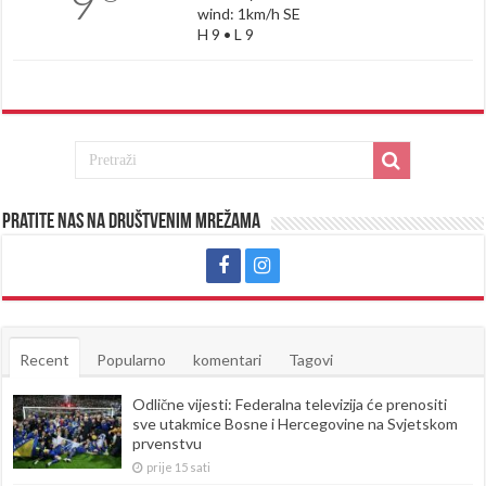
9
wind: 1km/h SE
H 9 • L 9
Pratite nas na društvenim mrežama
Recent
Popularno
komentari
Tagovi
Odlične vijesti: Federalna televizija će prenositi
sve utakmice Bosne i Hercegovine na Svjetskom
prvenstvu
prije 15 sati