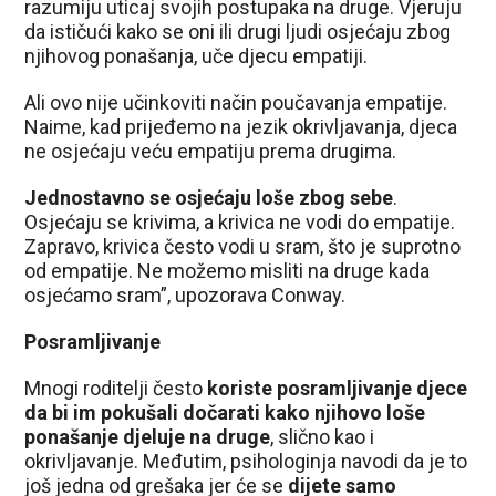
razumiju uticaj svojih postupaka na druge. Vjeruju
da ističući kako se oni ili drugi ljudi osjećaju zbog
njihovog ponašanja, uče djecu empatiji.
Ali ovo nije učinkoviti način poučavanja empatije.
Naime, kad prijeđemo na jezik okrivljavanja, djeca
ne osjećaju veću empatiju prema drugima.
Jednostavno se osjećaju loše zbog sebe
.
Osjećaju se krivima, a krivica ne vodi do empatije.
Zapravo, krivica često vodi u sram, što je suprotno
od empatije. Ne možemo misliti na druge kada
osjećamo sram”, upozorava Conway.
Posramljivanje
Mnogi roditelji često
koriste posramljivanje djece
da bi im pokušali dočarati kako njihovo loše
ponašanje djeluje na druge
, slično kao i
okrivljavanje. Međutim, psihologinja navodi da je to
još jedna od grešaka jer će se
dijete samo